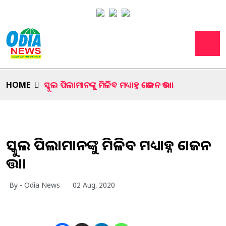
HOME
ସ୍କୁଲ ପିଲାମାନଙ୍କୁ ମିଳିବ ମଧ୍ୟାହ୍ନ ଭୋଜନ ଭତ୍ତା।
ସ୍କୁଲ ପିଲାମାନଙ୍କୁ ମିଳିବ ମଧ୍ୟାହ୍ନ ଭୋଜନ
ଭତ୍ତା।
By - Odia News
02 Aug, 2020