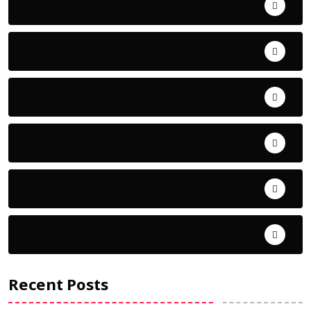
Uncategorized
ଅପରାଧ
ଖେଳ
ଜିଲ୍ଲା
ଜୀବନ ଚର୍ଯ୍ୟା
ଦେଶ ବିଦେଶ
Recent Posts