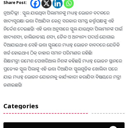
Share Post:
ନୂଆଦିଲ୍ଲୀ : ସ୍କୁଲ ଯାଉଥିବା ପିଲାମାନଙ୍କୁ ମଧ୍ୟାହ୍ନ ଭୋଜନ ବଦଳରେ
ଖାଦ୍ୟସୁରକ୍ଷା ଭତ୍ତା ଦିଆଯିବ। କେନ୍ଦ୍ର ସରକାର ସମସ୍ତ କର୍ତ୍ତୃପକ୍ଷଙ୍କୁ ଏହି
ନିର୍ଦ୍ଦେଶ ଦେଇଛନ୍ତି। ଏହି ଭତ୍ତା ଅନୁସାରେ ସ୍କୁଲ ଯାଉଥିବା ପିଲାମାନଙ୍କ ପାଇଁ
ଖାଦ୍ୟଶସ୍ୟ, ଡାଲିଜାତୀୟ ଶସ୍ୟ, ତୈଳ ଓ ଅନ୍ୟାନ୍ୟ ପଦାର୍ଥ ଯୋଗାଇ
ଦିଆଯାଇଥାଏ। ସେହି ଭତ୍ତା ସ୍କୁଲରେ ମଧ୍ୟାହ୍ନ ଭୋଜନ ବାବଦରେ ଯେତିକି
ଖର୍ଚ୍ଚ ହୋଇଥାଏ ଠିକ୍‍ ତାହାର ସମାନ ପରିମାଣର ରହିଛି।
ଶିକ୍ଷାମନ୍ତ୍ରୀ ରମେଶ ପୋଖରିଆଲ ନିଶଙ୍କ କହିଛନ୍ତି ମଧ୍ୟାହ୍ନ ଭୋଜନ ସ୍ଥାନରେ
ପ୍ରତ୍ୟେକ ସ୍କୁଲ ପିଲାଙ୍କୁ ଏହି ଭତ୍ତା ଦିଆଯିବ। ସ୍କୁଲଗୁଡ଼ିକ ଖୋଲିବା ପରେ
ଯାଇ ମଧ୍ୟାହ୍ନ ଭୋଜନ ଯୋଜନାକୁ କାର୍ଯ୍ୟକାରୀ କରାଯିବା ବିଷୟରେ ମନ୍ତ୍ରୀ
ଜଣାଇଛନ୍ତି।
Categories