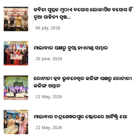
କବିତା ପୁସ୍ତକ ମୁଠାଏ ଅବସୋସ ଲୋକାର୍ପିତ ଅବସୋସ ହିଁ
ନୂଆ ସାହିତ୍ୟ ସୃଷ...
06 July, 2026
ମାଲାବାର ପକ୍ଷରୁ ନୁଓ୍ବା ଡାଏମଣ୍ଡ ସମ୍ଭାର
20 June, 2026
ରୋଟାରୀ କ୍ଲବ ଭୁବନେଶ୍ୱର କଳିଙ୍ଗ ପକ୍ଷରୁ ରୋଟାରୀ
କଳିଙ୍ଗ ସମ୍ମାନ
22 May, 2026
ମାଲାବାର ଚନ୍ଦ୍ରଶେଖରପୁର ଷ୍ଟୋରରେ ଆର୍ଟିଷ୍ଟ୍ରି ସୋ
22 May, 2026