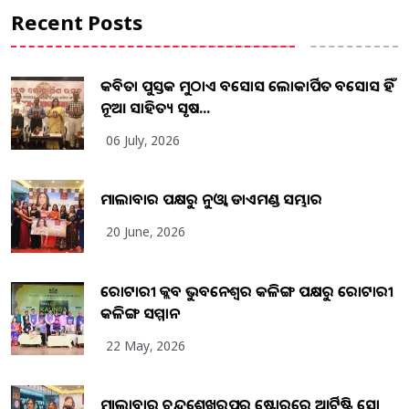
Recent Posts
କବିତା ପୁସ୍ତକ ମୁଠାଏ ଅବସୋସ ଲୋକାର୍ପିତ ଅବସୋସ ହିଁ
ନୂଆ ସାହିତ୍ୟ ସୃଷ...
06 July, 2026
ମାଲାବାର ପକ୍ଷରୁ ନୁଓ୍ବା ଡାଏମଣ୍ଡ ସମ୍ଭାର
20 June, 2026
ରୋଟାରୀ କ୍ଲବ ଭୁବନେଶ୍ୱର କଳିଙ୍ଗ ପକ୍ଷରୁ ରୋଟାରୀ
କଳିଙ୍ଗ ସମ୍ମାନ
22 May, 2026
ମାଲାବାର ଚନ୍ଦ୍ରଶେଖରପୁର ଷ୍ଟୋରରେ ଆର୍ଟିଷ୍ଟ୍ରି ସୋ