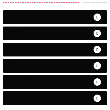
Uncategorized
ଅପରାଧ
ଖେଳ
ଜିଲ୍ଲା
ଜୀବନ ଚର୍ଯ୍ୟା
ଦେଶ ବିଦେଶ