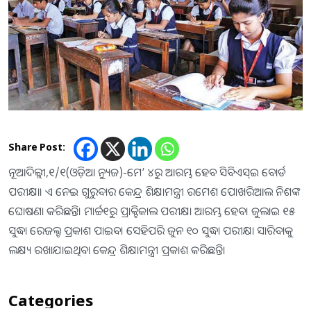
Share Post:
ନୂଆଦିଲ୍ଲୀ,୧/୧(ଓଡ଼ିଆ ନ୍ୟୁଜ)-ମେ’ ୪ରୁ ଆରମ୍ଭ ହେବ ସିବିଏସ୍‌ଇ ବୋର୍ଡ
ପରୀକ୍ଷା। ଏ ନେଇ ଗୁରୁବାର କେନ୍ଦ୍ର ଶିକ୍ଷାମନ୍ତ୍ରୀ ରମେଶ ପୋଖରିଆଲ ନିଶଙ୍କ
ଘୋଷଣା କରିଛନ୍ତି। ମାର୍ଚ୍ଚ୧ରୁ ପ୍ରାକ୍ଟିକାଲ ପରୀକ୍ଷା ଆରମ୍ଭ ହେବ। ଜୁଲାଇ ୧୫
ସୁଦ୍ଧା ରେଜଲ୍ଟ ପ୍ରକାଶ ପାଇବ। ସେହିପରି ଜୁନ ୧୦ ସୁଦ୍ଧା ପରୀକ୍ଷା ସାରିବାକୁ
ଲକ୍ଷ୍ୟ ରଖାଯାଇଥିବା କେନ୍ଦ୍ର ଶିକ୍ଷାମନ୍ତ୍ରୀ ପ୍ରକାଶ କରିଛନ୍ତି।
Categories