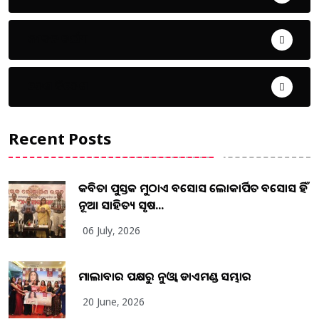
ଜୀବନ ଚର୍ଯ୍ୟା
ଦେଶ ବିଦେଶ
Recent Posts
କବିତା ପୁସ୍ତକ ମୁଠାଏ ଅବସୋସ ଲୋକାର୍ପିତ ଅବସୋସ ହିଁ
ନୂଆ ସାହିତ୍ୟ ସୃଷ...
06 July, 2026
ମାଲାବାର ପକ୍ଷରୁ ନୁଓ୍ବା ଡାଏମଣ୍ଡ ସମ୍ଭାର
20 June, 2026