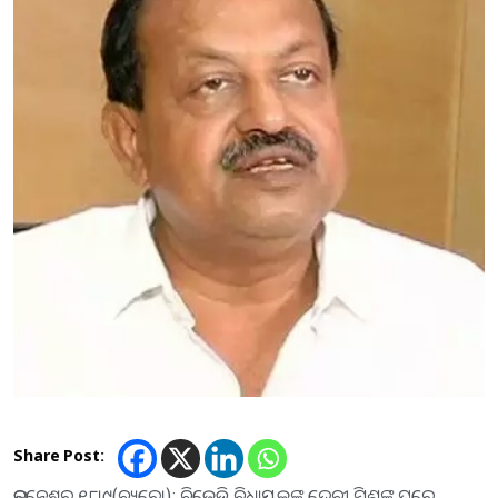
Share Post:
ଭୁବନେଶ୍ୱର,୧୮।୯(ବ୍ୟୁରୋ): ବିଜେଡି ବିଧାୟକଙ୍କ ଦେବୀ ମିଶ୍ରଙ୍କ ଘରେ