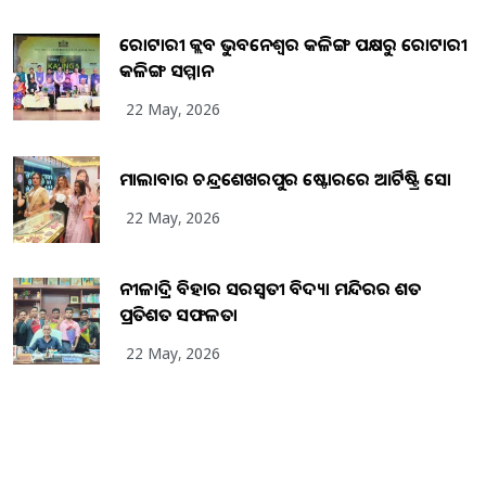
ରୋଟାରୀ କ୍ଲବ ଭୁବନେଶ୍ୱର କଳିଙ୍ଗ ପକ୍ଷରୁ ରୋଟାରୀ
କଳିଙ୍ଗ ସମ୍ମାନ
22 May, 2026
ମାଲାବାର ଚନ୍ଦ୍ରଶେଖରପୁର ଷ୍ଟୋରରେ ଆର୍ଟିଷ୍ଟ୍ରି ସୋ
22 May, 2026
ନୀଳାଦ୍ରି ବିହାର ସରସ୍ୱତୀ ବିଦ୍ୟା ମନ୍ଦିରର ଶତ
ପ୍ରତିଶତ ସଫଳତା
22 May, 2026