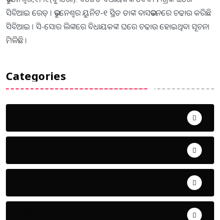
ସିବିଆଇ ରେଡ୍ । ଭୁବନେଶ୍ୱର ୟୁନିଟ-୧ ସ୍ଥିତ ତାଙ୍କ ବାସଭବନରେ ଚଢାଉ କରିଛି
ସିବିଆଇ । ସି-ସୋର ଲିଙ୍କରେ ବିଧାୟକଙ୍କ ଘରେ ଚଢାଉ ହୋଇଥିବା ସୂଚନା
ମିଳିଛି ।
Categories
Uncategorized
ଅପରାଧ
ଖେଳ
ଜିଲ୍ଲା