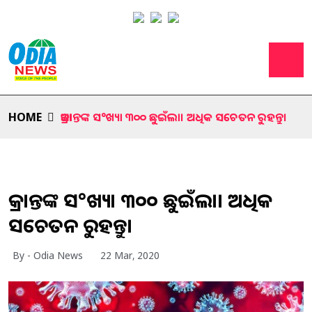
HOME
ଆକ୍ରାନ୍ତଙ୍କ ସ°ଖ୍ୟା ୩୦୦ ଛୁଇଁଲା। ଅଧିକ ସଚେତନ ରୁହନ୍ତୁ।
ଆକ୍ରାନ୍ତଙ୍କ ସ°ଖ୍ୟା ୩୦୦ ଛୁଇଁଲା। ଅଧିକ
ସଚେତନ ରୁହନ୍ତୁ।
By - Odia News
22 Mar, 2020