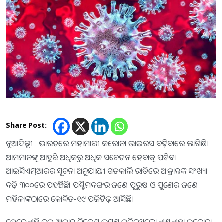
Share Post:
ନୂଆଦିଲ୍ଲୀ : ଭାରତରେ ମହାମାରୀ କରୋନା ଭାଇରସ ବଢ଼ିବାରେ ଲାଗିଛି।
ଆମମାନଙ୍କୁ ଆହୁରି ଅଧିକରୁ ଅଧିକ ସଚେତନ ହେବାକୁ ପଡିବ।
ଆଇସିଏମ୍ଆରର ସୂଚନା ଅନୁଯାୟୀ ଗତକାଲି ରାତିରେ ଆକ୍ରାନ୍ତଙ୍କ ସଂଖ୍ୟା
ବଢ଼ି ୩୦୦ରେ ପହଞ୍ଚିଛି। ପଶ୍ଚିମବଙ୍ଗର ଜଣେ ପୁରୁଷ ଓ ପୁଣେର ଜଣେ
ମହିଳାଙ୍କଠାରେ କୋବିଡ-୧୯ ପଜିଟିଭ୍ ଆସିଛି।
ତେବେ ଏହି ଦୁଇ ଆକ୍ରାନ୍ତ ବିଦେଶ ଭ୍ରମଣ କରିନଥିଲେ। ଏଣୁ ଏହା କରୋନା