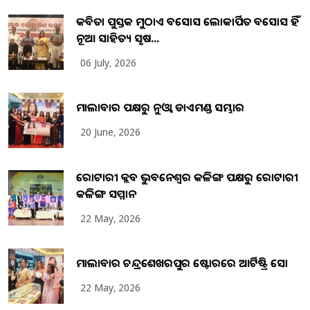
କବିତା ପୁସ୍ତକ ମୁଠାଏ ଅବସୋସ ଲୋକାର୍ପିତ ଅବସୋସ ହିଁ
ନୂଆ ସାହିତ୍ୟ ସୃଷ...
06 July, 2026
ମାଲାବାର ପକ୍ଷରୁ ନୁଓ୍ବା ଡାଏମଣ୍ଡ ସମ୍ଭାର
20 June, 2026
ରୋଟାରୀ କ୍ଲବ ଭୁବନେଶ୍ୱର କଳିଙ୍ଗ ପକ୍ଷରୁ ରୋଟାରୀ
କଳିଙ୍ଗ ସମ୍ମାନ
22 May, 2026
ମାଲାବାର ଚନ୍ଦ୍ରଶେଖରପୁର ଷ୍ଟୋରରେ ଆର୍ଟିଷ୍ଟ୍ରି ସୋ
22 May, 2026