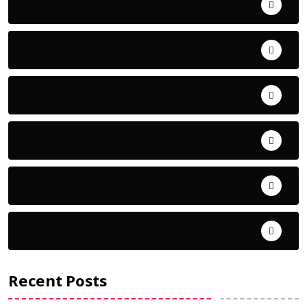
Uncategorized
ଅପରାଧ
ଖେଳ
ଜିଲ୍ଲା
ଜୀବନ ଚର୍ଯ୍ୟା
ଦେଶ ବିଦେଶ
Recent Posts