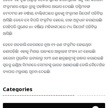
ସଂକ୍ରମଣର ଷ୍ଟେଜ ଥ୍ରୀକୁ ପହଞ୍ଚିବାର ଆଭାସ ଦେଉଛି। ପଶ୍ଚିମବଙ୍ଗ
ଡମଦମର ୫୭ ବର୍ଷୀୟ ବ୍ୟକ୍ତିଙ୍କଠାରେ ଭୂତାଣୁ ସଂକ୍ରମଣ ରିପୋର୍ଟ ପଜିଟିଭ୍
ଆସିଛି। ତେବେ ସେ କିପରି ସଂକ୍ରମିତ ହେଲେ, ତାହା ଅନୁଧ୍ୟାନ କରାଯାଉଛି।
ସେହିପରି ପୁଣେର ୪୦ ବର୍ଷିୟା ମହିଳାଙ୍କଠାରେ ମଧ୍ୟ ରିପୋର୍ଟ ପଜିଟିଭ୍
ଆସିଛି।
ତେବେ ଗତକାଲି କେରଳରେ ନୂଆ ୧୨ ଜଣ ସଂକ୍ରମିତ ହୋଇଥିବା
ଜଣାପଡ଼ିଛି। ଏହାକୁ ମିଶାଇ ରାଜ୍ୟରେ ଆକ୍ରାନ୍ତଙ୍କ ସଂଖ୍ୟା ୪୯ ହୋଇଛି।
କରୋନା ପ୍ରଭାବିତ ଇଟାଲୀରୁ ୨୬୩ ଜଣ ଛାତ୍ରଛାତ୍ରୀଙ୍କୁ ଉଦ୍ଧାର କରାଯାଇଛି
ସ୍ୱତନ୍ତ୍ର ଇଣ୍ଡିଆ ବିମାନରେ ସେମାନଙ୍କୁ ଭାରତ ଅଣାଯାଉଛି ବୋଲି ବୈଦେଶିକ
ବ୍ୟାପାର ମନ୍ତ୍ରାଳୟ ସୂଚନା ଦେଇଛି।
Categories