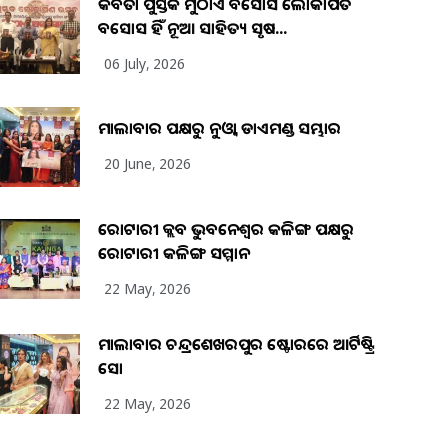
କବିତା ପୁସ୍ତକ ମୁଠାଏ ଅବସୋସ ଲୋକାର୍ପିତ
ଅବସୋସ ହିଁ ନୂଆ ସାହିତ୍ୟ ସୃଷ...
06 July, 2026
ମାଲାବାର ପକ୍ଷରୁ ନୁଓ୍ବା ଡାଏମଣ୍ଡ ସମ୍ଭାର
20 June, 2026
ରୋଟାରୀ କ୍ଲବ ଭୁବନେଶ୍ୱର କଳିଙ୍ଗ ପକ୍ଷରୁ
ରୋଟାରୀ କଳିଙ୍ଗ ସମ୍ମାନ
22 May, 2026
ମାଲାବାର ଚନ୍ଦ୍ରଶେଖରପୁର ଷ୍ଟୋରରେ ଆର୍ଟିଷ୍ଟ୍ରି
ସୋ
22 May, 2026