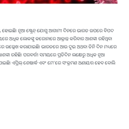
ଟି ହୋଇଛି। ନୂଆ ଷ୍ଟ୍ରେନ୍‌ ଯୋଗୁ ଆଗାମୀ ଦିନରେ ଭାରତ ଉପରେ ବିପଦ
‌ ସମୟରେ ଅଧିକ ଲୋକଙ୍କୁ କରୋନାରେ ଆକ୍ରାନ୍ତ କରିବାର ଆଶଙ୍କା ରହିଥିବା
ିପୋର୍ଟରେ ଉଲ୍ଲେଖ କରାଯାଇଛି। ଭାରତରେ ଆଉ ଦୁଇ ଅଥବା ତିନି ଦିନ ମଧ୍ୟରେ
 ଆଶଙ୍କା ରହିଛି। ପରବର୍ତ୍ତୀ ସମୟରେ ପ୍ରତିଦିନ ଲକ୍ଷେରୁ ଅଧିକ ନୂଆ
ାଶ ପାଇଛି। ଏପ୍ରିଲ୍‌ ଶେଷାର୍ଦ୍ଧ ଏବଂ ମେ’ରେ ସଂକ୍ରମଣ ଅଣାୟତ୍ତ ହେବ ବୋଲି