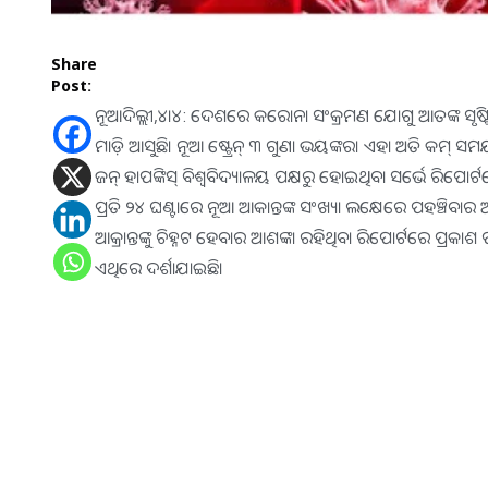
Share
Post:
ନୂଆଦିଲ୍ଲୀ,୪।୪: ଦେଶରେ କରୋନା ସଂକ୍ରମଣ ଯୋଗୁ ଆତଙ୍କ ସୃଷ୍
ମାଡ଼ି ଆସୁଛି। ନୂଆ ଷ୍ଟ୍ରେନ୍‌ ୩ ଗୁଣା ଭୟଙ୍କର। ଏହା ଅତି କମ୍
ଜନ୍‌ ହାପଙ୍କିସ୍‌ ବିଶ୍ୱବିଦ୍ୟାଳୟ ପକ୍ଷରୁ ହୋଇଥିବା ସର୍ଭେ ର
ପ୍ରତି ୨୪ ଘଣ୍ଟାରେ ନୂଆ ଆକାନ୍ତଙ୍କ ସଂଖ୍ୟା ଲକ୍ଷେରେ ପହଞ୍ଚିବାର
ଆକ୍ରାନ୍ତଙ୍କୁ ଚିହ୍ନଟ ହେବାର ଆଶଙ୍କା ରହିଥିବା ରିପୋର୍ଟରେ ପ୍ରକ
ଏଥିରେ ଦର୍ଶାଯାଇଛି।