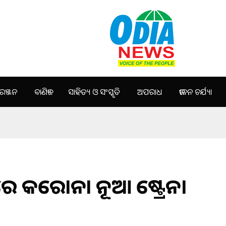
ଞ୍ଜନ
ବାଣିଜ୍ୟ
ସାହିତ୍ୟ ଓ ସଂସ୍କୃତି
ଅପରାଧ
ଜୀବନ ଚର୍ଯ୍ୟା
େ କରୋନା ନୂଆ ଷ୍ଟ୍ରେନ।