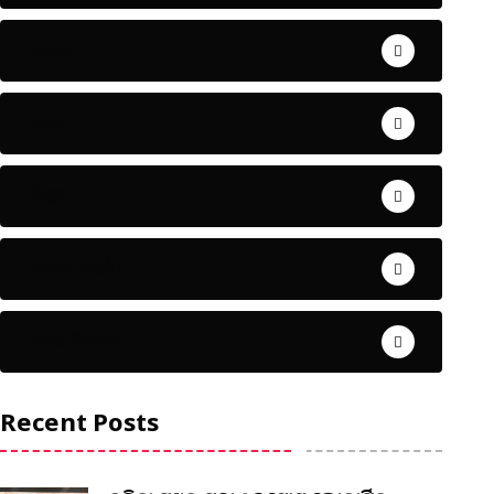
ଅପରାଧ
ଖେଳ
ଜିଲ୍ଲା
ଜୀବନ ଚର୍ଯ୍ୟା
ଦେଶ ବିଦେଶ
Recent Posts