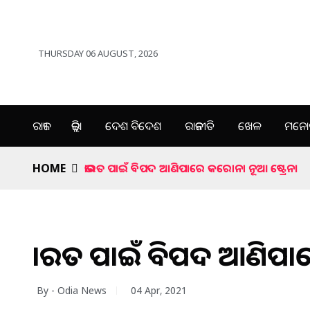
THURSDAY 06 AUGUST, 2026
ରାଜ୍ୟ
ଜିଲ୍ଲା
ଦେଶ ବିଦେଶ
ରାଜନୀତି
ଖେଳ
ମନୋର
HOME
ଭାରତ ପାଇଁ ବିପଦ ଆଣିପାରେ କରୋନା ନୂଆ ଷ୍ଟ୍ରେନ।
ଭାରତ ପାଇଁ ବିପଦ ଆଣିପାର
By - Odia News
04 Apr, 2021