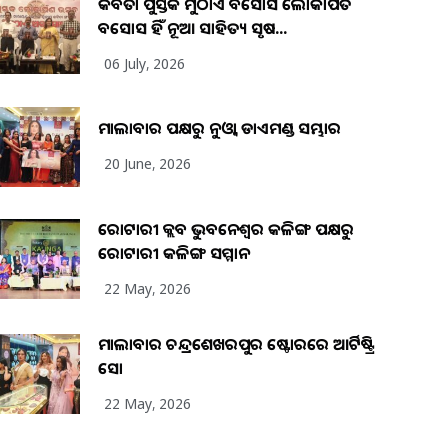
କବିତା ପୁସ୍ତକ ମୁଠାଏ ଅବସୋସ ଲୋକାର୍ପିତ
ଅବସୋସ ହିଁ ନୂଆ ସାହିତ୍ୟ ସୃଷ...
06 July, 2026
ମାଲାବାର ପକ୍ଷରୁ ନୁଓ୍ବା ଡାଏମଣ୍ଡ ସମ୍ଭାର
20 June, 2026
ରୋଟାରୀ କ୍ଲବ ଭୁବନେଶ୍ୱର କଳିଙ୍ଗ ପକ୍ଷରୁ
ରୋଟାରୀ କଳିଙ୍ଗ ସମ୍ମାନ
22 May, 2026
ମାଲାବାର ଚନ୍ଦ୍ରଶେଖରପୁର ଷ୍ଟୋରରେ ଆର୍ଟିଷ୍ଟ୍ରି
ସୋ
22 May, 2026