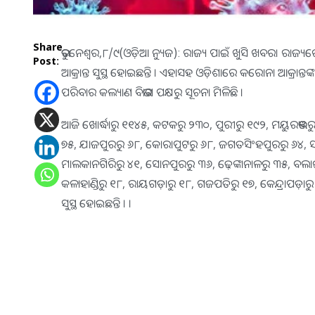
Share
ଭୁବନେଶ୍ୱର,୮/୯(ଓଡ଼ିଆ ନ୍ୟୁଜ): ରାଜ୍ୟ ପାଇଁ ଖୁସି ଖବର। ରାଜ୍
Post:
ଆକ୍ରାନ୍ତ ସୁସ୍ଥ ହୋଇଛନ୍ତି । ଏହାସହ ଓଡ଼ିଶାରେ କରୋନା ଆକ୍ରାନ୍ତଙ୍
ପରିବାର କଲ୍ୟାଣ ବିଭାଗ ପକ୍ଷରୁ ସୂଚନା ମିଳିଛି ।
ଆଜି ଖୋର୍ଦ୍ଧାରୁ ୧୧୪୫, କଟକରୁ ୨୩୦, ପୁରୀରୁ ୧୯୨, ମୟୁରଭଞ୍ଜ
୭୫, ଯାଜପୁରରୁ ୬୮, କୋରାପୁଟରୁ ୬୮, ଜଗତସିଂହପୁରରୁ ୬୪, ସମ୍
ମାଲକାନଗିରିରୁ ୪୧, ସୋନପୁରରୁ ୩୬, ଢ଼େଙ୍କାନାଳରୁ ୩୫, ବଲାଙ୍
କଳାହାଣ୍ଡିରୁ ୧୮, ରାୟଗଡ଼ାରୁ ୧୮, ଗଜପତିରୁ ୧୭, କେନ୍ଦ୍ରାପଡ଼ାର
ସୁସ୍ଥ ହୋଇଛନ୍ତି । ।