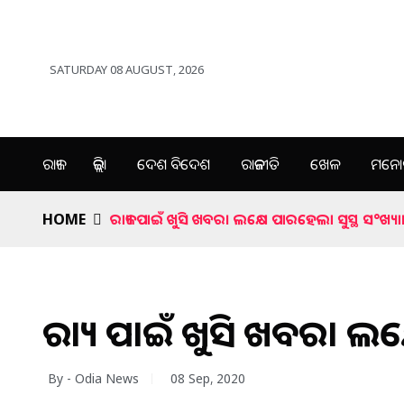
SATURDAY 08 AUGUST, 2026
ରାଜ୍ୟ
ଜିଲ୍ଲା
ଦେଶ ବିଦେଶ
ରାଜନୀତି
ଖେଳ
ମନୋର
HOME
ରାଜ୍ୟ ପାଇଁ ଖୁସି ଖବର। ଲକ୍ଷେ ପାରହେଲା ସୁସ୍ଥ ସ°ଖ୍ୟା
ରାଜ୍ୟ ପାଇଁ ଖୁସି ଖବର। ଲକ
By - Odia News
08 Sep, 2020