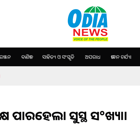
ଞ୍ଜନ
ବାଣିଜ୍ୟ
ସାହିତ୍ୟ ଓ ସଂସ୍କୃତି
ଅପରାଧ
ଜୀବନ ଚର୍ଯ୍ୟା
।
୍ଷେ ପାରହେଲା ସୁସ୍ଥ ସ°ଖ୍ୟା।