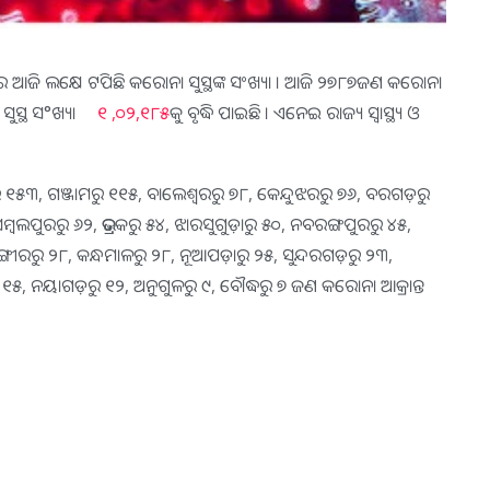
ୟରେ ଆଜି ଲକ୍ଷେ ଟପିଛି କରୋନା ସୁସ୍ଥଙ୍କ ସଂଖ୍ୟା । ଆଜି ୨୭୮୭ଜଣ କରୋନା
କ ସୁସ୍ଥ ସ°ଖ୍ୟା
୧ ,୦୨,୧୮୫
କୁ ବୃଦ୍ଧି ପାଇଛି । ଏନେଇ ରାଜ୍ୟ ସ୍ୱାସ୍ଥ୍ୟ ଓ
ରୁ ୧୫୩, ଗଞ୍ଜାମରୁ ୧୧୫, ବାଲେଶ୍ୱରରୁ ୭୮, କେନ୍ଦୁଝରରୁ ୭୬, ବରଗଡ଼ରୁ
ବଲପୁରରୁ ୬୨, ଭଦ୍ରକରୁ ୫୪, ଝାରସୁଗୁଡ଼ାରୁ ୫୦, ନବରଙ୍ଗପୁରରୁ ୪୫,
ଗୀରରୁ ୨୮, କନ୍ଧମାଳରୁ ୨୮, ନୂଆପଡ଼ାରୁ ୨୫, ସୁନ୍ଦରଗଡ଼ରୁ ୨୩,
ୁ ୧୫, ନୟାଗଡ଼ରୁ ୧୨, ଅନୁଗୁଳରୁ ୯, ବୌଦ୍ଧରୁ ୭ ଜଣ କରୋନା ଆକ୍ରାନ୍ତ