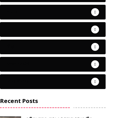
ଅପରାଧ
ଖେଳ
ଜିଲ୍ଲା
ଜୀବନ ଚର୍ଯ୍ୟା
ଦେଶ ବିଦେଶ
Recent Posts