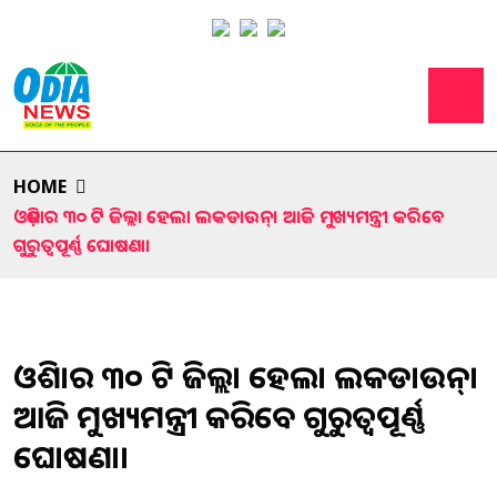
HOME
ଓଡ଼ିଶାର ୩୦ ଟି ଜିଲ୍ଲା ହେଲା ଲକଡାଉନ୍। ଆଜି ମୁଖ୍ୟମନ୍ତ୍ରୀ କରିବେ
ଗୁରୁତ୍ୱପୂର୍ଣ୍ଣ ଘୋଷଣା।
ଓଡ଼ିଶାର ୩୦ ଟି ଜିଲ୍ଲା ହେଲା ଲକଡାଉନ୍।
ଆଜି ମୁଖ୍ୟମନ୍ତ୍ରୀ କରିବେ ଗୁରୁତ୍ୱପୂର୍ଣ୍ଣ
ଘୋଷଣା।