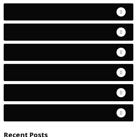
Uncategorized
ଅପରାଧ
ଖେଳ
ଜିଲ୍ଲା
ଜୀବନ ଚର୍ଯ୍ୟା
ଦେଶ ବିଦେଶ
Recent Posts