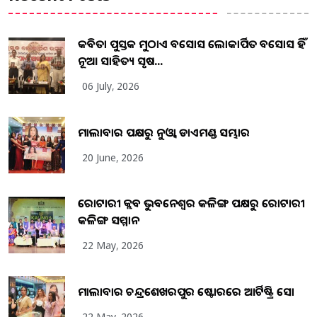
କବିତା ପୁସ୍ତକ ମୁଠାଏ ଅବସୋସ ଲୋକାର୍ପିତ ଅବସୋସ ହିଁ
ନୂଆ ସାହିତ୍ୟ ସୃଷ...
06 July, 2026
ମାଲାବାର ପକ୍ଷରୁ ନୁଓ୍ବା ଡାଏମଣ୍ଡ ସମ୍ଭାର
20 June, 2026
ରୋଟାରୀ କ୍ଲବ ଭୁବନେଶ୍ୱର କଳିଙ୍ଗ ପକ୍ଷରୁ ରୋଟାରୀ
କଳିଙ୍ଗ ସମ୍ମାନ
22 May, 2026
ମାଲାବାର ଚନ୍ଦ୍ରଶେଖରପୁର ଷ୍ଟୋରରେ ଆର୍ଟିଷ୍ଟ୍ରି ସୋ
22 May, 2026