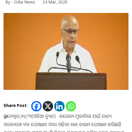
By - Odia News
24 Mar, 2020
Share Post:
ଭୁବନେଶ୍ୱର,୨୪/୩(ଓଡ଼ିଆ ନ୍ୟୁଜ) : କରୋନା ମୁକାବିଲା ପାଇଁ ରାଜ୍ୟ
ସରକାରଙ୍କ ବଡ ଘୋଷଣା। ସାରା ଓଡ଼ିଶା ଲକ୍ ଡାଉନ ଘୋଷଣା କରିଛନ୍ତି