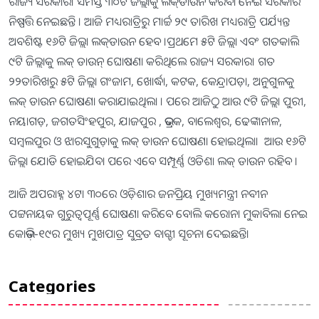
ରାଜ୍ୟ ସରକାର। ସମସ୍ତ ୩୦ଟି ଜିଲ୍ଲାକୁ ଲକ୍‌ଡାଉନ କରିବା ନେଇ ସରକାର
ନିଷ୍ପତ୍ତି ନେଇଛନ୍ତି । ଆଜି ମଧ୍ୟରାତ୍ରିରୁ ମାର୍ଚ୍ଚ ୨୯ ତାରିଖ ମଧ୍ୟରାତ୍ରି ପର୍ଯ୍ୟନ୍ତ
ଅବଶିଷ୍ଟ ୧୬ଟି ଜିଲ୍ଲା ଲକ୍‌ଡାଉନ ହେବ ।ପ୍ରଥମେ ୫ଟି ଜିଲ୍ଲା ଏବଂ ଗତକାଲି
୯ଟି ଜିଲ୍ଲାକୁ ଲକ୍ ଡାଉନ୍ ଘୋଷଣା କରିଥିଲେ ରାଜ୍ୟ ସରକାର। ଗତ
୨୨ତାରିଖରୁ ୫ଟି ଜିଲ୍ଲା ଗଂଜାମ, ଖୋର୍ଦ୍ଧା, କଟକ, କେନ୍ଦ୍ରାପଡ଼ା, ଅନୁଗୁଳକୁ
ଲକ୍ ଡାଉନ ଘୋଷଣା କରାଯାଇଥିଲା । ପରେ ଆଜିଠୁ ଆଉ ୯ଟି ଜିଲ୍ଲା ପୁରୀ,
ନୟାଗଡ଼, ଜଗତସିଂହପୁର, ଯାଜପୁର , ଭଦ୍ରକ, ବାଲେଶ୍ୱର, ଢେଙ୍କାନାଳ,
ସମ୍ବଲପୁର ଓ ଝାରସୁଗୁଡ଼ାକୁ ଲକ୍ ଡାଉନ ଘୋଷଣା ହୋଇଥିଲା। ଆଉ ୧୬ଟି
ଜିଲ୍ଲା ଯୋଡି ହୋଇଯିବା ପରେ ଏବେ ସମ୍ପୂର୍ଣ୍ଣ ଓଡିଶା ଲକ୍ ଡାଉନ ରହିବ ।
ଆଜି ଅପରାହ୍ନ ୪ଟା ୩୦ରେ ଓଡ଼ିଶାର ଜନପ୍ରିୟ ମୁଖ୍ୟମନ୍ତ୍ରୀ ନବୀନ
ପଟ୍ଟନାୟକ ଗୁରୁତ୍ୱପୂର୍ଣ୍ଣ ଘୋଷଣା କରିବେ ବୋଲି କରୋନା ମୁକାବିଲା ନେଇ
କୋଭି଼ଡ-୧୯ର ମୁଖ୍ୟ ମୁଖପାତ୍ର ସୁବ୍ରତ ବାଗ୍ଚୀ ସୂଚନା ଦେଇଛନ୍ତି।
Categories