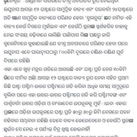
ଭୁବନେଶ୍ୱର : ଆଣ୍ଡାମାନ ସାଗରରେ ତୀବ୍ର ଅବପାତର ରୂପ ନେଇଥିବା
ଲଘୁଚାପ ଆସନ୍ତା ୧୨ ଘଣ୍ଟାରେ ସାମୁଦ୍ରିକ ବାତ୍ୟା ଏବଂ ପରବର୍ତ୍ତୀ ୨୪ଘଣ୍ଟାରେ
ଅତି ଭୀଷଣ ସାମୁଦ୍ରିକ ବାତ୍ୟାରେ ପରିଣତ ହେବ। ‘ବୁଲବୁଲ୍’ ଭାବେ ନାମିତ ଏହି
ବାତ୍ୟା କେଉଁ ଦିଗରେ ମୁହାଁଇବ ଏବଂ କେଉଁଠି ସ୍ଥଳଭାଗ ସ୍ପର୍ଶକରିବ ତାହାକୁ
ନେଇ ସଂଶୟ ବଢ଼ିବାରେ ଲାଗିଛି। ପାଣିପାଗ ବିଭାଗ ପକ୍ଷରୁ ଜାରି
ବୁଲେଟିନରେ କୁହାଯାଇଛି ଯେ ତୀବ୍ର ଅବପାତରେ ପରିଣତ ହେବା ପରେ
ଲଘୁଚାପ ଏବେ ପାରାଦ୍ବୀପଠାରୁ ୮୦୦କିମି ଦୂରରେ ଦକ୍ଷିଣ-ଦକ୍ଷିଣ ପୂର୍ବ
ଦିଗରେ ରହିଛି।
ଏହା ଏବେ ଖୁବ୍ ମନ୍ଥର ଗତିରେ ଆଗଉଛି ଏବଂ ଘଣ୍ଟା ପ୍ରତି ବେଗ ୧୦କିମି
ଭିତରେ ସୀମିତ ଅଛି। ‌​‌ଆସନ୍ତା ୧୨ ଘଣ୍ଟାରେ ବାତ୍ୟା ରୂପ ନେବା ସହିତ ପ୍ରଥମ
କିଛି ଘଣ୍ଟା ପଶ୍ଚିମ-ଉତ୍ତର ପଶ୍ଚିମରେ ଗତି କରିବ। ଅଧିକ ସମୟ ସମୁଦ୍ରରେ
ବୁଲିବା ପରେ ଏହା ଉତ୍ତର-ଉତ୍ତର ପଶ୍ଚିମରେ ଗତି କରି ପଶ୍ଚିମବଙ୍ଗ ଏବଂ
ପାର୍ଶ୍ବବର୍ତ୍ତୀ ଉତ୍ତର ଓଡ଼ିଶା ଓ ବାଂଲାଦେଶ ଉପକୂଳକୁ ମୁହଁାଇବ। ଏହାର
ପ୍ରଭାବରେ ଓଡ଼ିଶା ଉପକୂଳରେ ଘଣ୍ଟା ପ୍ରତି ୫୦ରୁ ୬୦ରୁ କିମି ବେଗରେ ପବନ
ବହିବାର ସମ୍ଭାବନା ରହିଛି। ତେବେ ବାତ୍ୟା କେତେବେଳେ ଓ କେଉଁଠି ସ୍ଥଳଭାଗ
ଛୁଇଁବ ସେ ନେଇ ଏ ପର୍ଯ୍ୟନ୍ତ ଚିତ୍ର ସ୍ପଷ୍ଟ ହୋଇନାହିଁ।