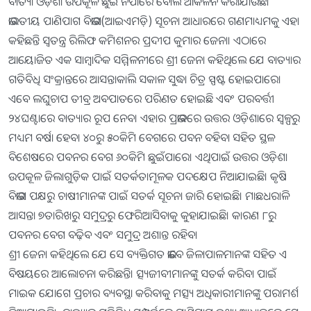
ବାତ୍ୟା ଓଡ଼ିଶା ଉପକୂଳ ଛୁଇଁ ନପାରେ ବୋଲି ଆକଳନ କରାଯାଉଛି।
ଭାରତୀୟ ପାଣିପାଗ ବିଭାଗ(ଆଇଏମଡ଼ି) ସୂଚନା ଆଧାରରେ ଗଣମାଧ୍ୟମକୁ ଏହା
କହିଛନ୍ତି ସ୍ବତନ୍ତ୍ର ରିଲିଫ କମିଶନର ପ୍ରଦୀପ କୁମାର ଜେନା। ଏଠାରେ
ଆୟୋଜିତ ଏକ ସାମ୍ବାଦିକ ସମ୍ମିଳନୀରେ ଶ୍ରୀ ​ଜେନା କହିଥିଲେ ଯେ ବାତ୍ୟାର
ଗତିବିଧି ସଂକ୍ରାନ୍ତରେ ଆସନ୍ତାକାଲି ସକାଳ ସୁଦ୍ଧା ଚିତ୍ର ସ୍ପଷ୍ଟ ହୋଇପାରେ।
ଏବେ ଲଘୁଚାପ ତୀବ୍ର ଅବପାତରେ ପରିଣତ ହୋଇଛି ଏବଂ ପରବର୍ତ୍ତୀ
୨୪ଘଣ୍ଟାରେ ବାତ୍ୟାର ରୂପ ନେବ। ଏହାର ପ୍ରଭାବରେ ଉତ୍ତର ଓଡ଼ିଶାରେ ସ୍ବଳ୍ପରୁ
ମଧ୍ୟମ ବର୍ଷା ହେବ। ୪୦ରୁ ୫୦କିମି ବେଗରେ ପବନ ବହିବା ସହିତ ସ୍ଥଳ
ବିଶେଷରେ ପବନର ବେଗ ୬୦କିମି ଛୁଇଁପାରେ। ଏଥିପାଇଁ ଉତ୍ତର ଓଡ଼ିଶା
ଉପକୂଳ ଜିଲାଗୁଡ଼ିକ ପାଇଁ ସତର୍କତାମୂଳକ ପଦକ୍ଷେପ ନିଆଯାଇଛି। କୃଷି
ବିଭାଗ ପକ୍ଷରୁ ଚାଷୀମାନଙ୍କ ପାଇଁ ସତର୍କ ସୂଚନା ଜାରି ହୋଇଛି। ମାଛଧରାଳି
ଆସନ୍ତା ୭ତାରିଖରୁ ସମୁଦ୍ରରୁ ଫେରିଆସିବାକୁ କୁହାଯାଇଛି। କାରଣ ୮ରୁ
ପବନର ବେଗ ବଢ଼ିବ ଏବଂ ସମୁଦ୍ର ଅଶାନ୍ତ ରହିବ।
ଶ୍ରୀ ଜେନା କହିଥିଲେ ଯେ ସେ ବ୍ୟକ୍ତିଗତ ଭାବେ ଜିଳାପାଳମାନଙ୍କ ସହିତ ଏ
ବିଷୟରେ ଆଲୋଚନା କରିଛନ୍ତି। ତ୍ସ୍ୟଜୀବୀମାନଙ୍କୁ ସତର୍କ କରିବା ପାଇଁ
ମାଇକ ଯୋଗେ ପ୍ରଚାର ବ୍ୟବସ୍ଥା କରିବାକୁ ମତ୍ସ୍ୟ ଅଧିକାରୀମାନଙ୍କୁ ପରାମର୍ଶ