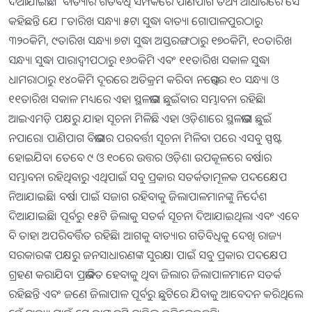
ଦିଆଯାଇଛି। ବାତ୍ୟାର ଗତିବିଧି ସମ୍ପର୍କରେ ପାଣିପାଗ ତଥ୍ୟ ଆଧାରରେ ସେ
କହିଛନ୍ତି ଯେ ୮ତାରିଖ ସନ୍ଧ୍ୟା ୫ଟା ସୁଦ୍ଧା ବାତ୍ୟା ଗୋପାଳପୁରଠାରୁ
୩୨୦କିମି, ୯ତାରିଖ ସନ୍ଧ୍ୟା ୭ଟା ସୁଦ୍ଧା ଅସ୍ତରଙ୍ଗଠାରୁ ୧୭୦କିମି, ୧୦ତାରିଖ
ସନ୍ଧ୍ୟା ସୁଦ୍ଧା ପାରାଦ୍ବୀପଠାରୁ ୧୬୦କିମି ଏବଂ ୧୧ତାରିଖ ସକାଳ ସୁଦ୍ଧା
ଧାମରାଠାରୁ ୧୪୦କିମି ଦୂରରେ ଅତିକ୍ରମ କରିବ। ନଭେମ୍ବର ୧୦ ସନ୍ଧ୍ୟା ଓ
୧୧ତାରିଖ ସକାଳ ମଧ୍ୟରେ ଏହା ସ୍ଥଳଭାଗ ଛୁଇଁବାର ସମ୍ଭାବନା ରହିଛି।
ଆଇଏମଡ଼ି ପକ୍ଷରୁ ଯାହା ସୂଚନା ମିଳିଛି ଏହା ଓଡ଼ିଶାରେ ସ୍ଥଳଭାଗ ଛୁଇଁ
ନପାରେ। ପାଣିପାଗ ବିଭାଗର ପରବର୍ତ୍ତୀ ସୂଚନା ମିଳିବା ପରେ ଏସବୁ ସ୍ପଷ୍ଟ
ହୋଇଯିବ। ତେବେ ୯ ଓ ୧୦ରେ ଉତ୍ତର ଓଡ଼ିଶା ଉପକୂଳରେ ବର୍ଷାର
ସମ୍ଭାବନା ରହିଥିବାରୁ ଏଥିପାଇଁ ସବୁ ପ୍ରକାର ସତର୍କତାମୂଳକ ପଦକ୍ଷେ‌େ‌ପ
ନିଆଯାଇଛି। ବର୍ଷା ପାଇଁ ସଜାଗ ରହିବାକୁ ଜିଲାପାଳମାନଙ୍କୁ ନିର୍ଦେଶ
ଦିଆଯାଇଛି। ପୂର୍ବରୁ ୧୫ଟି ଜିଲାକୁ ସତର୍କ ସୂଚନା ଦିଆଯାଇଥିଲା ଏବଂ ଏବେ
ବି ତାହା ଅପରିବର୍ତ୍ତିତ ରହିଛି। ଆଗକୁ ବାତ୍ୟାର ଗତିବିଧିକୁ ଦେଖି ରାଜ୍ୟ
ସରକାରଙ୍କ ପକ୍ଷରୁ ଜନସାଧାରଣଙ୍କ ସୁରକ୍ଷା ପାଇଁ ସବୁ ପ୍ରକାର ପଦକ୍ଷେପ
ଗ୍ରହଣ କରାଯିବ। ପ୍ରଭାବିତ ହେବାକୁ ଥିବା ଜିଲାର ଜିଲାପାଳମାନେ ସତର୍କ
ରହିଛନ୍ତି ଏବଂ ଜଣେ ଜିଲାପାଳ ପୂର୍ବରୁ ଛୁଟିରେ ଯିବାକୁ ଆବେଦନ କରିଥିଲେ