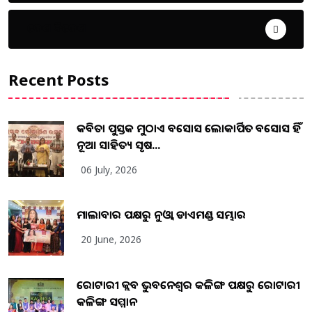
ଦେଶ ବିଦେଶ
Recent Posts
କବିତା ପୁସ୍ତକ ମୁଠାଏ ଅବସୋସ ଲୋକାର୍ପିତ ଅବସୋସ ହିଁ
ନୂଆ ସାହିତ୍ୟ ସୃଷ...
06 July, 2026
ମାଲାବାର ପକ୍ଷରୁ ନୁଓ୍ବା ଡାଏମଣ୍ଡ ସମ୍ଭାର
20 June, 2026
ରୋଟାରୀ କ୍ଲବ ଭୁବନେଶ୍ୱର କଳିଙ୍ଗ ପକ୍ଷରୁ ରୋଟାରୀ
କଳିଙ୍ଗ ସମ୍ମାନ