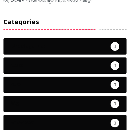
ହେଁ ବାତ୍ୟା ପାଇଁ ସେ ତାଙ୍କ ଛୁଟି ବାତିଲ କରିଦେଇଛନ୍ତି।
Categories
Uncategorized
ଅପରାଧ
ଖେଳ
ଜିଲ୍ଲା
ଜୀବନ ଚର୍ଯ୍ୟା