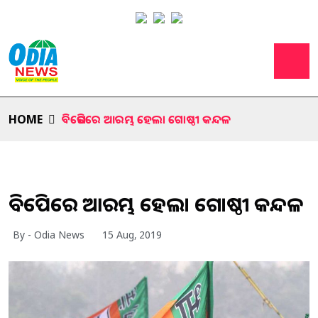
HOME
ବିଜେପିରେ ଆରମ୍ଭ ହେଲା ଗୋଷ୍ଠୀ କନ୍ଦଳ
ବିଜେପିରେ ଆରମ୍ଭ ହେଲା ଗୋଷ୍ଠୀ କନ୍ଦଳ
By - Odia News
15 Aug, 2019