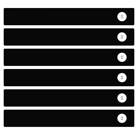
Uncategorized
ଅପରାଧ
ଖେଳ
ଜିଲ୍ଲା
ଜୀବନ ଚର୍ଯ୍ୟା
ଦେଶ ବିଦେଶ