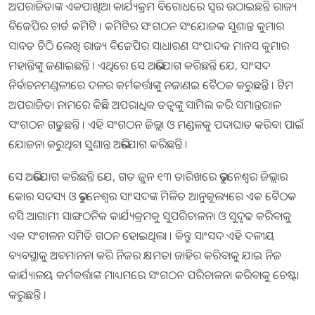
ଅପରାଜିତାଙ୍କ ଏକପାଖିଆ କାର୍ଯ୍ୟକ୍ରମ ବିରୋଧରେ ସ୍ବର ଉଠାଇଛନ୍ତି ରାଜ୍ୟ
ବିଜେପିର ଚାର୍ଡ କମିଟି । କମିଟିର ସଂଗଠନ ସଂଯୋଜକ ସୁଶାନ୍ତ କୁମାର
ସାବତ ଚିଠି ଲେଖି ରାଜ୍ୟ ବିଜେପିର ସାଧାରଣ ସଂପାଦକ ମାନସ କୁମାର
ମହାନ୍ତିଙ୍କୁ ଜଣାଇଛନ୍ତି । ଏଥିରେ ସେ ଅଭିଯୋଗ କରିଛନ୍ତି ଯେ, ସାଂସଦ
ନିର୍ବାଚନମଣ୍ଡଳୀରେ ଦଳର କର୍ମକର୍ତ୍ତାଙ୍କୁ ନଜାଣଇ ବୈଠକ କରୁଛନ୍ତି । ଟିମ
ଅପରାଜିତା ନାମରେ କିଛି ଅପରାଧିକ ତତ୍ବଙ୍କୁ ସାମିଲ କରି ସମାନ୍ତରାଳ
ସଂଗଠନ ଗଢୁଛନ୍ତି । ଏହି ସଂଗଠନ ଜିଲ୍ଲା ଓ ମଣ୍ଡଳକୁ ପଦାଘାତ କରିବା ପାଇଁ
ଯୋଜନା କରୁଥିବା ସୁଶାନ୍ତ ଅଭିଯୋଗ କରିଛନ୍ତି ।
ସେ ଅଭିଯୋଗ କରିଛନ୍ତି ଯେ, ଗତ ଜୁନ ୧୩ ତାରିଖରେ ଭୁବନେଶ୍ବର ଜିଲ୍ଲାର
କୋର ସଦସ୍ୟ ଓ ଭୁବନେଶ୍ବର ସାଂସଦଙ୍କ ମିଳିତ ଆନୁକୂଲ୍ୟରେ ଏକ ବୈଠକ
ବସି ଆଗାମୀ ସାଙ୍ଗଠନିକ କାର୍ଯ୍ୟକ୍ରମକୁ ସୁପରିଚାଳନା ଓ ସୁଦୃଢ କରିବାକୁ
ଏକ ସଂଚାଳନ ସମିତି ଗଠନ ହୋଇଥିଲା । କିନ୍ତୁ ସାଂସଦ ଏହି ଦଳୀୟ
ବ୍ୟବସ୍ଥାକୁ ଅବମାନନା କରି ନିଜର କ୍ଷମତା ଜାହିର କରିବାକୁ ଯାଇ ନିଜ
କାର୍ଯ୍ୟାଳୟ କର୍ମକର୍ତ୍ତାଙ୍କ ମାଧ୍ୟମରେ ସଂଗଠନ ପରିଚାଳନା କରିବାକୁ ଚେଷ୍ଟା
କରୁଛନ୍ତି ।