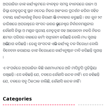
ଅପରାଜିତା ତାଙ୍କ କାର୍ଯ୍ୟକ୍ରମରେ ବ୍ୟବହୃତ ସମସ୍ତ ବ୍ୟାନରରେ ରାଜ୍ୟ ଓ
ଜିଲ୍ଲା ନେତୃବୃନ୍ଦଙ୍କୁ ସ୍ଥାନ ନଦେଇ ନିଜର ଅହଂକାର ପ୍ରଦର୍ଶନ କରିବା ସହିତ
ଦଳୀୟ କାର୍ଯ୍ୟକର୍ତ୍ତାଙ୍କୁ ନିଜର କିରାଣୀ ଭଳି ବ୍ୟବହାର କରୁଛନ୍ତି । ଗତ ଜୁନ ୨୯
ତାରିଖରେ ଅପରାହ୍ନରେ ସାଂସଦ ଉତ୍ତର ଭୁବନେଶ୍ବର ନିର୍ବାଚନମଣ୍ଡଳୀର
କୌଣସି ଜିଲ୍ଲା ଓ ମଣ୍ଡଳ ସ୍ତରୀୟ ନେତୃତ୍ବଙ୍କ ସହ ଆଲୋଚନା ନକରି ନିଜର
କ୍ଷମତା ପରିସର ବାହାରେ କର୍ମୀ ସମ୍ମୀଳନୀ କରିଛନ୍ତି ବୋଲି ମଧ୍ୟ ସୁଶାନ୍ତ
ଅଭିଯୋଗ କରିଛନ୍ତି । ତେଣୁ ସାଂସଦଙ୍କ ଏଭଳି କାର୍ଯ୍ୟକୁ ଦଳ ବିରୋଧୀ ବୋଲି
ବିବେଚନା କରାଯାଇ ତାଙ୍କ ବିରୋଧରେ କାର୍ଯ୍ୟାନୁଷ୍ଠାନ ଦାବି କରିଛନ୍ତି ସୁଶାନ୍ତ
।
ଏ ସଂପର୍କରେ ଅପରାଜିତା କିଛି ଗଣମାଧ୍ୟମରେ ଅତି ମାପିଚୁପି ପ୍ରତିକ୍ରିୟା
ରଖିଛନ୍ତି । ସେ କହିଛନ୍ତି ଯେ, ଦଳରେ କୌଣସି କନ୍ଦଳ ନାହିଁ । ସେ କହିଛନ୍ତି
ଯେ, ଦଳରେ ସବୁ ଠିକଠାକ ଚାଲିଛି, କୌଣସି କନ୍ଦଳ ନାହିଁ ।
Categories