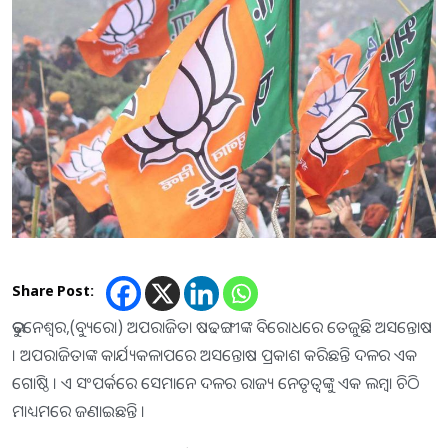
Share Post:
ଭୁବନେଶ୍ୱର,(ବ୍ୟୁରୋ) ଅପରାଜିତା ଷଢଙ୍ଗୀଙ୍କ ବିରୋଧରେ ତେଜୁଛି ଅସନ୍ତୋଷ
। ଅପରାଜିତାଙ୍କ କାର୍ଯ୍ୟକଳାପରେ ଅସନ୍ତୋଷ ପ୍ରକାଶ କରିଛନ୍ତି ଦଳର ଏକ
ଗୋଷ୍ଠି । ଏ ସଂପର୍କରେ ସେମାନେ ଦଳର ରାଜ୍ୟ ନେତୃତ୍ବଙ୍କୁ ଏକ ଲମ୍ବା ଚିଠି
ମାଧ୍ୟମରେ ଜଣାଇଛନ୍ତି ।