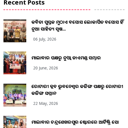
Recent Posts
କବିତା ପୁସ୍ତକ ମୁଠାଏ ଅବସୋସ ଲୋକାର୍ପିତ ଅବସୋସ ହିଁ
ନୂଆ ସାହିତ୍ୟ ସୃଷ...
06 July, 2026
ମାଲାବାର ପକ୍ଷରୁ ନୁଓ୍ବା ଡାଏମଣ୍ଡ ସମ୍ଭାର
20 June, 2026
ରୋଟାରୀ କ୍ଲବ ଭୁବନେଶ୍ୱର କଳିଙ୍ଗ ପକ୍ଷରୁ ରୋଟାରୀ
କଳିଙ୍ଗ ସମ୍ମାନ
22 May, 2026
ମାଲାବାର ଚନ୍ଦ୍ରଶେଖରପୁର ଷ୍ଟୋରରେ ଆର୍ଟିଷ୍ଟ୍ରି ସୋ