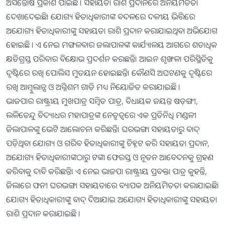
ଅସନ୍ତୋଷ ପ୍ରକାଶ ପାଇଛି । ସହାୟତା ରାଶି ପ୍ରଦାନରେ ଅନିୟମିତତା
ଦେଖାଦେଇଛି। ଯୋଗ୍ୟ ହିତାଧିକାରୀଙ୍କ ବଦଳରେ ଦଳୀୟ ଭିତ୍ତିରେ
ଅଯୋଗ୍ୟ ହିତାଧିକାରୀଙ୍କୁ ସହାୟତା ରାଶି ପ୍ରଦାନ କରାଯାଇଥିବା ଅଭିଯୋଗ
ହୋଇଛି । ଏ ନେଇ ମଙ୍ଗଳବାର ଜଲାପାଳଙ୍କ କାର୍ଯ୍ୟାଳୟ ଆଗରେ ଶତାଧିକ
କ୍ଷତିଗ୍ରସ୍ତ ପରିବାର ବିକ୍ଷୋଭ ପ୍ରଦର୍ଶନ କରଛନ୍ତି। ଆଇନ ଶୃଙ୍ଖଳା ପରିସ୍ଥିତିକୁ
ଦୃଷ୍ଟିରେ ରଖି ପୋଲିସ ମୁତୟନ ହୋଇଛନ୍ତି। କୌଣସି ଅଘଟଣକୁ ଦୃଷ୍ଟିରେ
ରଖି ଆମ୍ବୁଲାନ୍ସ ଓ ଅଗ୍ନିଶମ ଗାଡ଼ି ମଧ୍ୟ ନିୟୋଜିତ କରାଯାଇଛି ।
ଭାଜପାର ରାଷ୍ଟ୍ରୀୟ ମୁଖପାତ୍ର ସମ୍ବିତ ପାତ୍ର, ବିଧାୟକ ଜୟନ୍ତ ଷଡ଼ଙ୍ଗୀ,
ଲଳିତେନ୍ଦୁ ବିଦ୍ୟାଧର ମହାପାତ୍ରଙ୍କ ନେତୃତ୍ୱରେ ଏକ ପ୍ରତିନିଧି ମଣ୍ଡଳୀ
ଜିଲାପାଳଙ୍କୁ ଭେଟି ଆଲୋଚନା କରିଛନ୍ତି। ଘରଭଙ୍ଗା ସହାୟତାରୁ ବାଦ୍‌
ପଡ଼ିଥିବା ଯୋଗ୍ୟ ଓ ଗରିବ ହିତାଧିକାରୀଙ୍କୁ ଚିହ୍ନଟ କରି ସହାୟତା ପ୍ରଦାନ,
ଅଯୋଗ୍ୟ ହିତାଧିକାରୀଙ୍କଠାରୁ ଟଙ୍କା ଫେରସ୍ତ ଓ ନୂତନ ଆବେଦନକୁ ଗ୍ରହଣ
କରିବାକୁ ଦାବି କରିଛନ୍ତି। ଏ ନେଇ ଭାଜପା ରାଷ୍ଟ୍ରୀୟ ପ୍ରବକ୍ତା ପାତ୍ର କୁହନ୍ତି,
ଜିଲାରେ ଫନୀ ଘରଭଙ୍ଗା ସହାୟତାରେ ବ୍ୟାପକ ଅନିୟମିତତା କରାଯାଇଛି।
ଯୋଗ୍ୟ ହିତାଧିକାରୀଙ୍କୁ ବାଦ୍‌ ଦିଆଯାଇ ଅଯୋଗ୍ୟ ହିତାଧିକାରୀଙ୍କୁ ସହାୟତା
ରାଶି ପ୍ରଦାନ କରାଯାଇଛି ।