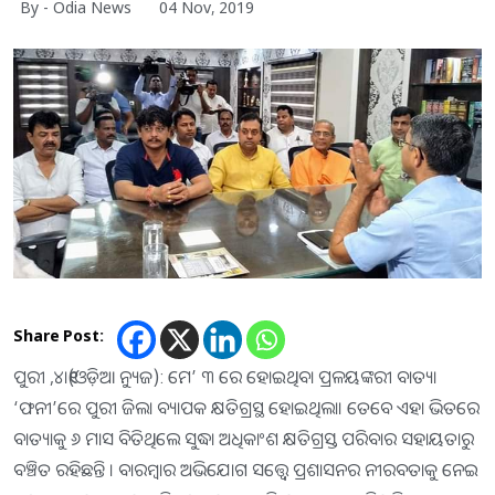
By - Odia News
04 Nov, 2019
Share Post:
ପୁରୀ ,୪।୧୧(ଓଡ଼ିଆ ନ୍ୟୁଜ): ମେ’ ୩ ରେ ହୋଇଥିବା ପ୍ରଳୟଙ୍କରୀ ବାତ୍ୟା
‘ଫନୀ’ରେ ପୁରୀ ଜିଲା ବ୍ୟାପକ କ୍ଷତିଗ୍ରସ୍ଥ ହୋଇଥିଲା। ତେବେ ଏହା ଭିତରେ
ବାତ୍ୟାକୁ ୬ ମାସ ବିତିଥିଲେ ସୁଦ୍ଧା ଅଧିକାଂଶ କ୍ଷତିଗ୍ରସ୍ତ ପରିବାର ସହାୟତାରୁ
ବଞ୍ଚିତ ରହିଛନ୍ତି । ବାରମ୍ବାର ଅଭିଯୋଗ ସତ୍ତ୍ବେ ପ୍ରଶାସନର ନୀରବତାକୁ ନେଇ