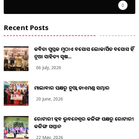
ଦେଶ ବିଦେଶ
Recent Posts
କବିତା ପୁସ୍ତକ ମୁଠାଏ ଅବସୋସ ଲୋକାର୍ପିତ ଅବସୋସ ହିଁ
ନୂଆ ସାହିତ୍ୟ ସୃଷ...
06 July, 2026
ମାଲାବାର ପକ୍ଷରୁ ନୁଓ୍ବା ଡାଏମଣ୍ଡ ସମ୍ଭାର
20 June, 2026
ରୋଟାରୀ କ୍ଲବ ଭୁବନେଶ୍ୱର କଳିଙ୍ଗ ପକ୍ଷରୁ ରୋଟାରୀ
କଳିଙ୍ଗ ସମ୍ମାନ
22 May, 2026