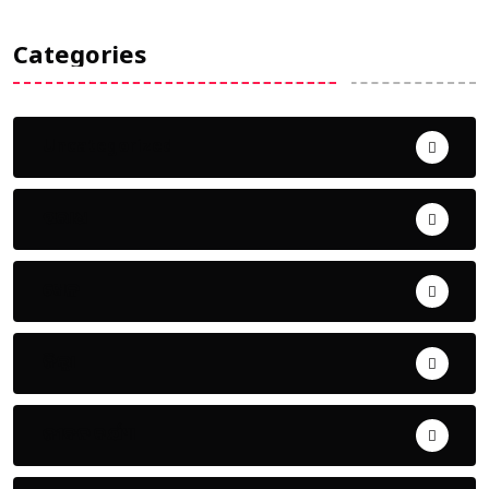
Categories
Uncategorized
ଅପରାଧ
ଖେଳ
ଜିଲ୍ଲା
ଜୀବନ ଚର୍ଯ୍ୟା