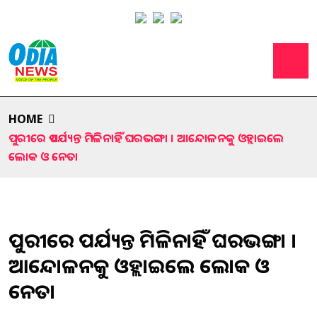
HOME
ପୁରୀରେ ଏପର୍ଯ୍ୟନ୍ତ ମିଳିନାହିଁ ଘରଭଙ୍ଗା । ଆନ୍ଦୋଳନକୁ ଓହ୍ଲାଇଲେ
ଲୋକ ଓ ନେତା
ପୁରୀରେ ଏପର୍ଯ୍ୟନ୍ତ ମିଳିନାହିଁ ଘରଭଙ୍ଗା ।
ଆନ୍ଦୋଳନକୁ ଓହ୍ଲାଇଲେ ଲୋକ ଓ
ନେତା