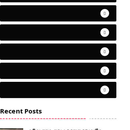
ଅପରାଧ
ଖେଳ
ଜିଲ୍ଲା
ଜୀବନ ଚର୍ଯ୍ୟା
ଦେଶ ବିଦେଶ
Recent Posts