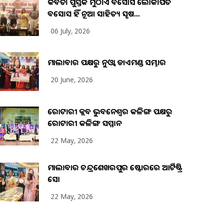
କବିତା ପୁସ୍ତକ ମୁଠାଏ ଅବସୋସ ଲୋକାର୍ପିତ
ଅବସୋସ ହିଁ ନୂଆ ସାହିତ୍ୟ ସୃଷ...
06 July, 2026
ମାଲାବାର ପକ୍ଷରୁ ନୁଓ୍ବା ଡାଏମଣ୍ଡ ସମ୍ଭାର
20 June, 2026
ରୋଟାରୀ କ୍ଲବ ଭୁବନେଶ୍ୱର କଳିଙ୍ଗ ପକ୍ଷରୁ
ରୋଟାରୀ କଳିଙ୍ଗ ସମ୍ମାନ
22 May, 2026
ମାଲାବାର ଚନ୍ଦ୍ରଶେଖରପୁର ଷ୍ଟୋରରେ ଆର୍ଟିଷ୍ଟ୍ରି
ସୋ
22 May, 2026