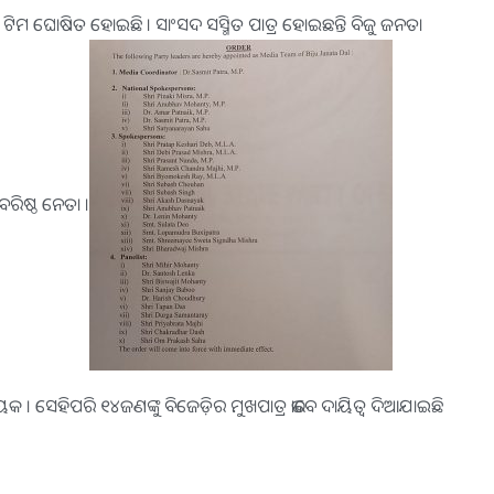
 ଟିମ ଘୋଷିତ ହୋଇଛି । ସାଂସଦ ସସ୍ମିତ ପାତ୍ର ହୋଇଛନ୍ତି ବିଜୁ ଜନତା
ିଷ୍ଠ ନେତା ।
ାୟକ । ସେହିପରି ୧୪ଜଣଙ୍କୁ ବିଜେଡ଼ିର ମୁଖପାତ୍ର ଭାବେ ଦାୟିତ୍ୱ ଦିଆଯାଇଛି