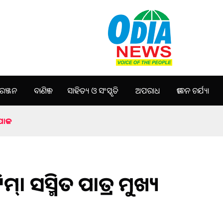
ଞ୍ଜନ
ବାଣିଜ୍ୟ
ସାହିତ୍ୟ ଓ ସଂସ୍କୃତି
ଅପରାଧ
ଜୀବନ ଚର୍ଯ୍ୟା
ଯୋଜକ
ମ୍। ସସ୍ମିତ ପାତ୍ର ମୁଖ୍ୟ