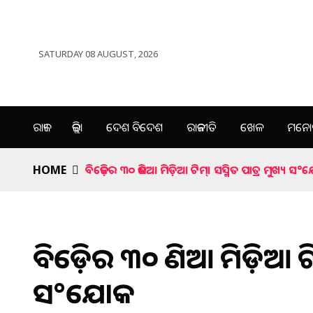
SATURDAY 08 AUGUST, 2026
ରାଜ୍ୟ
ଜିଲ୍ଲା
ଦେଶ ବିଦେଶ
ରାଜନୀତି
ଖେଳ
ମନୋର
HOME
ବିଜେଡ଼ିର ୩୦ ଜଣିଆ ମିଡ଼ିଆ ଟିମ୍। ସସ୍ମିତ ପାତ୍ର ମୁଖ୍ୟ ସ°
ବିଜେଡ଼ିର ୩୦ ଜଣିଆ ମିଡ଼ିଆ ଟି
ସ°ଯୋଜକ