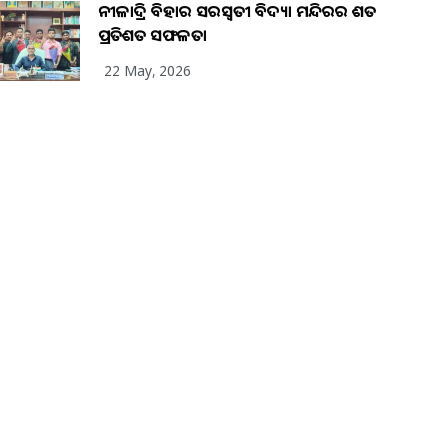
ନୀଳାଦ୍ରି ବିହାର ସରସ୍ୱତୀ ବିଦ୍ୟା ମନ୍ଦିରର ଶତ
ପ୍ରତିଶତ ସଫଳତା
22 May, 2026