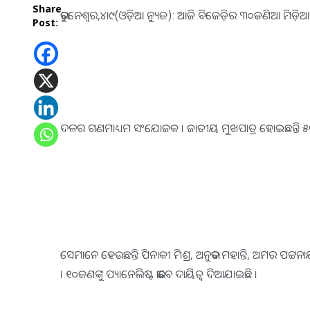
Share
ଭୁବନେଶ୍ୱର,୪ା୯(ଓଡ଼ିଆ ନ୍ୟୁଜ): ଆଜି ବିଜେଡ଼ିର ୩୦ଜଣିଆ ମିଡ଼ିଆ
Post:
ଦଳର ଗଣମାଧ୍ୟମ ସଂଯୋଜକ । ଜାତୀୟ ମୁଖପାତ୍ର ହୋଇଛନ୍ତି ୫ବର
ସେମାନେ ହେଉଛନ୍ତି ପିନାକୀ ମିଶ୍ର, ଅନୁଭବ ମହାନ୍ତି, ଅମର ପଟ୍ଟନ
। ୧୦ଜଣଙ୍କୁ ପ୍ୟାନେଲିଷ୍ଟ ଭାବେ ଦାୟିତ୍ୱ ଦିଆଯାଇଛି ।