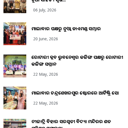
06 July, 2026
ମାଲାବାର ପକ୍ଷରୁ ନୁଓ୍ବା ଡାଏମଣ୍ଡ ସମ୍ଭାର
20 June, 2026
ରୋଟାରୀ କ୍ଲବ ଭୁବନେଶ୍ୱର କଳିଙ୍ଗ ପକ୍ଷରୁ ରୋଟାରୀ
କଳିଙ୍ଗ ସମ୍ମାନ
22 May, 2026
ମାଲାବାର ଚନ୍ଦ୍ରଶେଖରପୁର ଷ୍ଟୋରରେ ଆର୍ଟିଷ୍ଟ୍ରି ସୋ
22 May, 2026
ନୀଳାଦ୍ରି ବିହାର ସରସ୍ୱତୀ ବିଦ୍ୟା ମନ୍ଦିରର ଶତ