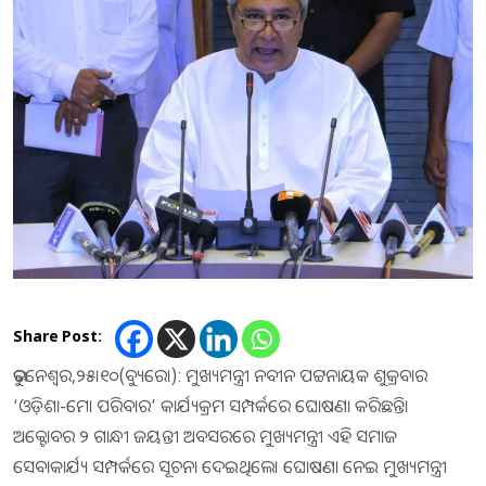
Share Post:
ଭୁବନେଶ୍ୱର,୨୫।୧୦(ବ୍ୟୁରୋ): ମୁଖ୍ୟମନ୍ତ୍ରୀ ନବୀନ ପଟ୍ଟନାୟକ ଶୁକ୍ରବାର
‘ଓଡ଼ିଶା-ମୋ ପରିବାର’ କାର୍ଯ୍ୟକ୍ରମ ସମ୍ପର୍କରେ ଘୋଷଣା କରିଛନ୍ତି।
ଅକ୍ଟୋବର ୨ ଗାନ୍ଧୀ ଜୟନ୍ତୀ ଅବସରରେ ମୁଖ୍ୟମନ୍ତ୍ରୀ ଏହି ସମାଜ
ସେବାକାର୍ଯ୍ୟ ସମ୍ପର୍କରେ ସୂଚନା ଦେଇଥିଲେ। ଘୋଷଣା ନେଇ ମୁଖ୍ୟମନ୍ତ୍ରୀ