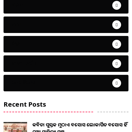
ଅପରାଧ
ଖେଳ
ଜିଲ୍ଲା
ଜୀବନ ଚର୍ଯ୍ୟା
ଦେଶ ବିଦେଶ
Recent Posts
କବିତା ପୁସ୍ତକ ମୁଠାଏ ଅବସୋସ ଲୋକାର୍ପିତ ଅବସୋସ ହିଁ
ନୂଆ ସାହିତ୍ୟ ସୃଷ...