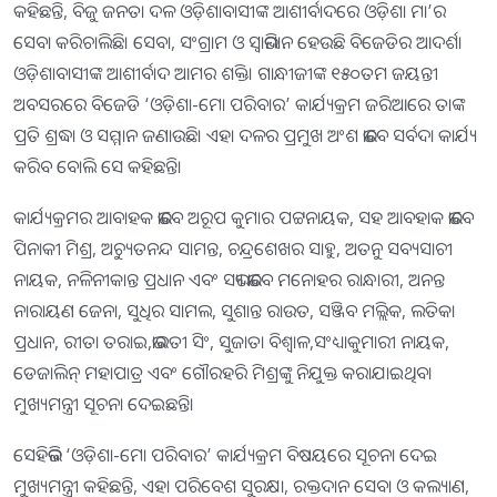
କହିଛନ୍ତି, ବିଜୁ ଜନତା ଦଳ ଓଡ଼ିଶାବାସୀଙ୍କ ଆଶୀର୍ବାଦରେ ଓଡ଼ିଶା ମା’ର
ସେବା କରିଚାଲିଛି। ସେବା, ସଂଗ୍ରାମ ଓ ସ୍ବାଭିମାନ ହେଉଛି ବିଜେଡିର ଆଦର୍ଶ।
ଓଡ଼ିଶାବାସୀଙ୍କ ଆଶୀର୍ବାଦ ଆମର ଶକ୍ତି। ଗାନ୍ଧୀଜୀଙ୍କ ୧୫୦ତମ ଜୟନ୍ତୀ
ଅବସରରେ ବିଜେଡି ‘ଓଡ଼ିଶା-ମୋ ପରିବାର’ କାର୍ଯ୍ୟକ୍ରମ ଜରିଆରେ ତାଙ୍କ
ପ୍ରତି ଶ୍ରଦ୍ଧା ଓ ସମ୍ମାନ ଜଣାଉଛି। ଏହା ଦଳର ପ୍ରମୁଖ ଅଂଶ ଭାବେ ସର୍ବଦା କାର୍ଯ୍ୟ
କରିବ ବୋଲି ସେ କହିଛନ୍ତି।
କାର୍ଯ୍ୟକ୍ରମର ଆବାହକ ଭାବେ ଅରୂପ କୁମାର ପଟ୍ଟନାୟକ, ସହ ଆବହାକ ଭାବେ
ପିନାକୀ ମିଶ୍ର, ଅଚ୍ୟୁତନନ୍ଦ ସାମନ୍ତ, ଚନ୍ଦ୍ରଶେଖର ସାହୁ, ଅତନୁ ସବ୍ୟସାଚୀ
ନାୟକ, ନଳିନୀକାନ୍ତ ପ୍ରଧାନ ଏବଂ ସଭ୍ୟ ଭାବେ ମନୋହର ରାନ୍ଧାରୀ, ଅନନ୍ତ
ନାରାୟଣ ଜେନା, ସୁଧିର ସାମଲ, ସୁଶାନ୍ତ ରାଉତ, ସଞ୍ଜିବ ମଲ୍ଲିକ, ଲତିକା
ପ୍ରଧାନ, ରୀତା ତରାଇ,ଭାରତୀ ସିଂ, ସୁଜାତା ବିଶ୍ବାଳ,ସଂଧ୍ୟାକୁମାରୀ ନାୟକ,
ଡେଜାଲିନ୍‌ ମହାପାତ୍ର ଏବଂ ଗୌରହରି ମିଶ୍ରଙ୍କୁ ନିଯୁକ୍ତ କରାଯାଇଥିବା
ମୁଖ୍ୟମନ୍ତ୍ରୀ ସୂଚନା ଦେଇଛନ୍ତି।
ସେହିଭଳି ‘ଓଡ଼ିଶା-ମୋ ପରିବାର’ କାର୍ଯ୍ୟକ୍ରମ ବିଷୟରେ ସୂଚନା ଦେଇ
ମୁଖ୍ୟମନ୍ତ୍ରୀ କହିଛନ୍ତି, ଏହା ପରିବେଶ ସୁରକ୍ଷା, ରକ୍ତଦାନ ସେବା ଓ କଲ୍ୟାଣ,