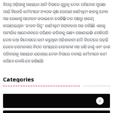
ବିପନ୍ନ ଓଡ଼ିଆଙ୍କୁ ସହାୟତା ଆଦି ଦିଗରେ ଗୁରୁତ୍ୱ ଦେବ। ପରିବେଶ ସୁରକ୍ଷା
ପାଇଁ ବିଜେଡି କର୍ମୀମାନେ ବ୍ୟାପକ ବୃକ୍ଷ ରୋପଣ କାର୍ଯ୍ୟକ୍ରମ ହାତକୁ ନେବା
ସହ ଲୋକଙ୍କୁ ସଚେତନ କରାଇବେ। ସେହିଭଳି ଦଳ ପକ୍ଷରୁ ଆରମ୍ଭ
କରାଯାଇଥିବା ‘ଜୀବନ ବିନ୍ଦୁ’ କାର୍ଯ୍ୟକ୍ରମ ସଫଳତାର ସହ ଚାଲିଛି। ଏହାକୁ
ସାମାଜିକ ଆନ୍ଦୋଳନରେ ପରିଣତ କରିବାକୁ ଲକ୍ଷ୍ୟ ରଖାଯାଇଛି। ସେହିପରି
ଦେଶ ତଥା ବିଦେଶରେ କାମ କରୁଥିବା ଓଡ଼ିଶାବାସୀ ଯଦି ବିପଦରେ ପଡ଼ନ୍ତି
ତେବେ ସେମାନଙ୍କର ବିପଦ ସମୟରେ ସେମାନଙ୍କ ସହ ରହି ତାଙ୍କୁ ଏବଂ ତାଙ୍କ
ପରିବାରକୁ ସହାୟତା ଯୋଗାଇ ଦେବା ଦିଗରେ ଦଳୀୟ କର୍ମୀମାନେ କାମ
କରିବେ ବୋଲି ସେ କହିଛନ୍ତି।
Categories
Uncategorized