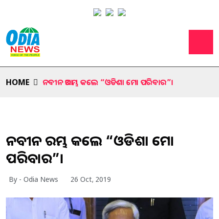
HOME
ନବୀନ ଆରମ୍ଭ କଲେ “ଓଡିଶା ମୋ ପରିବାର”।
ନବୀନ ଆରମ୍ଭ କଲେ “ଓଡିଶା ମୋ
ପରିବାର”।
By - Odia News
26 Oct, 2019