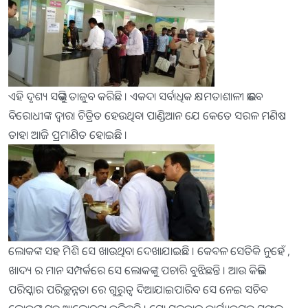
ଏହି ଦୃଶ୍ୟ ସଭିଙ୍କୁ ତାଜୁବ କରିଛି । ଏକଦା ସର୍ବାଧିକ କ୍ଷମତାଶାଳୀ ଭାବେ
ବିରୋଧୀଙ୍କ ଦ୍ୱାରା ଚିତ୍ରିତ ହେଉଥିବା ପାଣ୍ଡିଆନ ଯେ କେତେ ସରଳ ମଣିଷ
ତାହା ଆଜି ପ୍ରମାଣିତ ହୋଇଛି ।
ଲୋକଙ୍କ ସହ ମିଶି ସେ ଖାଉଥିବା ଦେଖାଯାଇଛି । କେବଳ ସେତିକି ନୁହେଁ ,
ଖାଦ୍ୟ ର ମାନ ସମ୍ପର୍କରେ ସେ ଲୋକଙ୍କୁ ପଚାରି ବୁଝିଛନ୍ତି । ଆଉ କିଭଳି
ପରିସ୍କାର ପରିଚ୍ଛନ୍ନତା ରେ ଗୁରୁତ୍ୱ ଦିଆଯାଇପାରିବ ସେ ନେଇ ସଚିବ