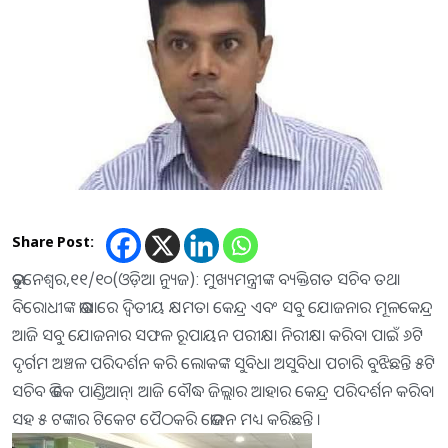
Share Post:
ଭୁବନେଶ୍ବର,୧୧/୧୦(ଓଡ଼ିଆ ନ୍ୟୁଜ): ମୁଖ୍ୟମନ୍ତ୍ରୀଙ୍କ ବ୍ୟକ୍ତିଗତ ସଚିବ ତଥା
ବିରୋଧୀଙ୍କ ଭାଷାରେ ଦ୍ବିତୀୟ କ୍ଷମତା କେନ୍ଦ୍ର ଏବଂ ସବୁ ଯୋଜନାର ମୂଳକେନ୍ଦ୍ର
ଆଜି ସବୁ ଯୋଜନାର ସଫଳ ରୂପାୟନ ପରୀକ୍ଷା ନିରୀକ୍ଷା କରିବା ପାଇଁ ୬ଟି
ଦୃର୍ଗମ ଅଞ୍ଚଳ ପରିଦର୍ଶନ କରି ଲୋକଙ୍କ ସୁବିଧା ଅସୁବିଧା ପଚାରି ବୁଝିଛନ୍ତି ୫ଟି
ସଚିବ ଭି କେ ପାଣ୍ଡିଆନ୍। ଆଜି ବୌଦ୍ଧ ଜିଲ୍ଲାର ଆହାର କେନ୍ଦ୍ର ପରିଦର୍ଶନ କରିବା
ସହ ୫ ଟଙ୍କାର ଟିକେଟ ପୈଠକରି ଭୋଜନ ମଧ୍ୟ କରିଛନ୍ତି ।