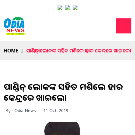
HOME
ପାଣ୍ଡିଆନ୍ ଲୋକଙ୍କ ସହିତ ମଶିଲେ ଆହାର କେନ୍ଦ୍ରରେ ଖାଇଲେ।
ପାଣ୍ଡିଆନ୍ ଲୋକଙ୍କ ସହିତ ମଶିଲେ ଆହାର
କେନ୍ଦ୍ରରେ ଖାଇଲେ।
By - Odia News
11 Oct, 2019