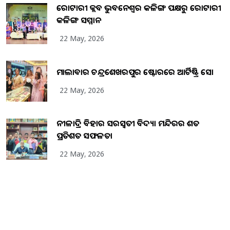
ରୋଟାରୀ କ୍ଲବ ଭୁବନେଶ୍ୱର କଳିଙ୍ଗ ପକ୍ଷରୁ ରୋଟାରୀ
କଳିଙ୍ଗ ସମ୍ମାନ
22 May, 2026
ମାଲାବାର ଚନ୍ଦ୍ରଶେଖରପୁର ଷ୍ଟୋରରେ ଆର୍ଟିଷ୍ଟ୍ରି ସୋ
22 May, 2026
ନୀଳାଦ୍ରି ବିହାର ସରସ୍ୱତୀ ବିଦ୍ୟା ମନ୍ଦିରର ଶତ
ପ୍ରତିଶତ ସଫଳତା
22 May, 2026
Copyright
2026
BrandingKaro.com
. All Rights Reserved.