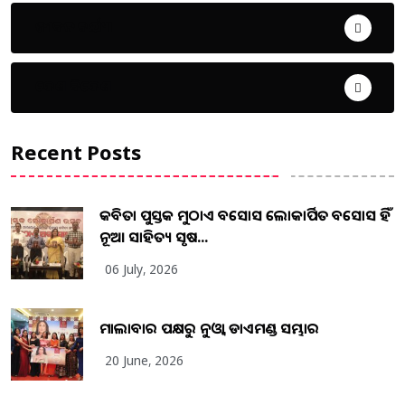
ଜୀବନ ଚର୍ଯ୍ୟା
ଦେଶ ବିଦେଶ
Recent Posts
କବିତା ପୁସ୍ତକ ମୁଠାଏ ଅବସୋସ ଲୋକାର୍ପିତ ଅବସୋସ ହିଁ
ନୂଆ ସାହିତ୍ୟ ସୃଷ...
06 July, 2026
ମାଲାବାର ପକ୍ଷରୁ ନୁଓ୍ବା ଡାଏମଣ୍ଡ ସମ୍ଭାର
20 June, 2026