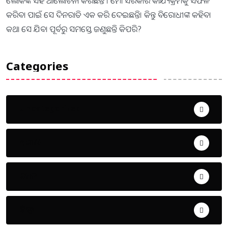
ଲୋକଙ୍କ ସହ ଆଲୋଚନା କରିଛନ୍ତି । ମୋ ସରକାର କାର୍ଯ୍ୟକ୍ରମକୁ ସଫଳ
କରିବା ପାଇଁ ସେ ଦିନରାତି ଏକ କରି ଦେଇଛନ୍ତି। କିନ୍ତୁ ବିରୋଧୀଙ୍କ କହିବା
କଥା ସେ ଯିବା ପୂର୍ବରୁ ସମସ୍ତେ ଜଣୁଛନ୍ତି କିପରି?
Categories
Uncategorized
ଅପରାଧ
ଖେଳ
ଜିଲ୍ଲା