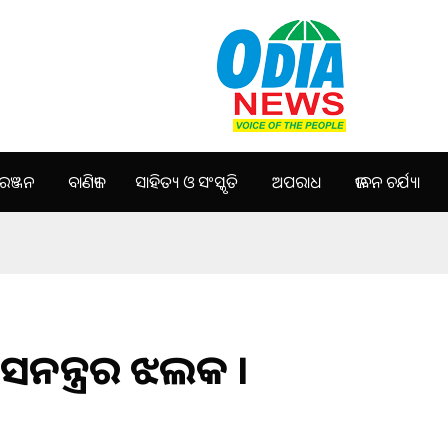
ଞ୍ଜନ
ବାଣିଜ୍ୟ
ସାହିତ୍ୟ ଓ ସଂସ୍କୃତି
ଅପରାଧ
ଜୀବନ ଚର୍ଯ୍ୟା
ସନତନ୍ତ୍ରର ଝଲକ ।