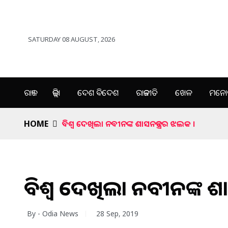
SATURDAY 08 AUGUST, 2026
ରାଜ୍ୟ
ଜିଲ୍ଲା
ଦେଶ ବିଦେଶ
ରାଜନୀତି
ଖେଳ
ମନୋର
HOME
ବିଶ୍ୱ ଦେଖିଲା ନବୀନଙ୍କ ଶାସନତନ୍ତ୍ରର ଝଲକ ।
ବିଶ୍ୱ ଦେଖିଲା ନବୀନଙ୍କ ଶା
By - Odia News
28 Sep, 2019