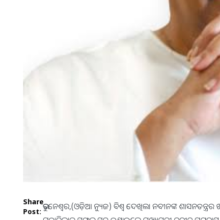
Share
ଭୁବନେଶ୍ୱର,(ଓଡ଼ିଆ ନ୍ୟୁଜ) ବିଶ୍ୱ ଦେଖିଲା ନବୀନଙ୍କ ଶାସନତନ୍ତ୍ର
Post:
ମୁକାବିଲାର ସଫଳ ସୂତ୍ର ଜଣାଇଲେ ମୁଖ୍ୟମନ୍ତ୍ରୀ ନବୀନ ପଟ୍ଟନାୟ