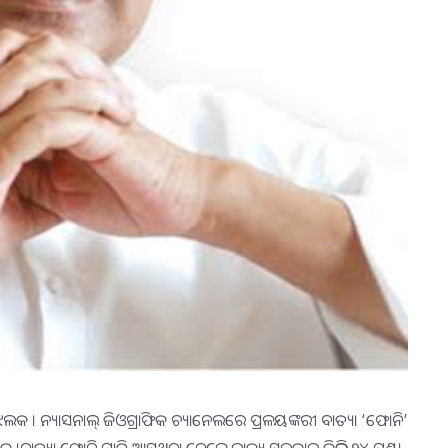
ର ଝଲକ । ନ୍ୟାସନାଲ୍ ଜିଓଗ୍ରାଫିକ ଚ୍ୟାନେଲରେ ପ୍ରଳୟଙ୍କରୀ ବାତ୍ୟା ‘ଫୋନି’
କ ।ବାତ୍ୟା ଫୋନି ମାଡି ଆସୁଥିବା ବେଳେ ରାଜ୍ୟ ସରକାର କିଭଳି ୨୪ ଘଣ୍ଟା