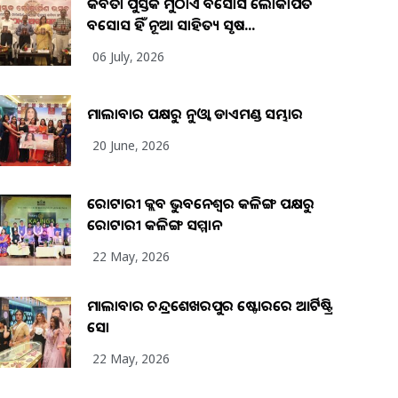
କବିତା ପୁସ୍ତକ ମୁଠାଏ ଅବସୋସ ଲୋକାର୍ପିତ
ଅବସୋସ ହିଁ ନୂଆ ସାହିତ୍ୟ ସୃଷ...
06 July, 2026
ମାଲାବାର ପକ୍ଷରୁ ନୁଓ୍ବା ଡାଏମଣ୍ଡ ସମ୍ଭାର
20 June, 2026
ରୋଟାରୀ କ୍ଲବ ଭୁବନେଶ୍ୱର କଳିଙ୍ଗ ପକ୍ଷରୁ
ରୋଟାରୀ କଳିଙ୍ଗ ସମ୍ମାନ
22 May, 2026
ମାଲାବାର ଚନ୍ଦ୍ରଶେଖରପୁର ଷ୍ଟୋରରେ ଆର୍ଟିଷ୍ଟ୍ରି
ସୋ
22 May, 2026