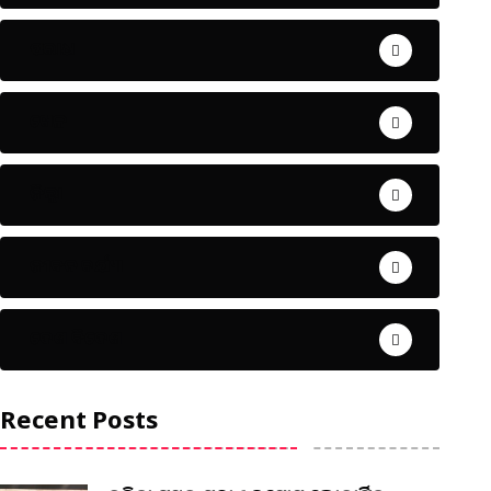
ଅପରାଧ
ଖେଳ
ଜିଲ୍ଲା
ଜୀବନ ଚର୍ଯ୍ୟା
ଦେଶ ବିଦେଶ
Recent Posts