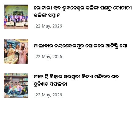
ରୋଟାରୀ କ୍ଲବ ଭୁବନେଶ୍ୱର କଳିଙ୍ଗ ପକ୍ଷରୁ ରୋଟାରୀ
କଳିଙ୍ଗ ସମ୍ମାନ
22 May, 2026
ମାଲାବାର ଚନ୍ଦ୍ରଶେଖରପୁର ଷ୍ଟୋରରେ ଆର୍ଟିଷ୍ଟ୍ରି ସୋ
22 May, 2026
ନୀଳାଦ୍ରି ବିହାର ସରସ୍ୱତୀ ବିଦ୍ୟା ମନ୍ଦିରର ଶତ
ପ୍ରତିଶତ ସଫଳତା
22 May, 2026
Copyright
2026
BrandingKaro.com
. All Rights Reserved.