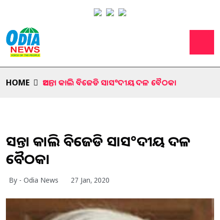
HOME
ଆସନ୍ତା କାଲି ବିଜେଡି ସାସ°ଦୀୟ ଦଳ ବୈଠକ।
ଆସନ୍ତା କାଲି ବିଜେଡି ସାସ°ଦୀୟ ଦଳ
ବୈଠକ।
By - Odia News
27 Jan, 2020