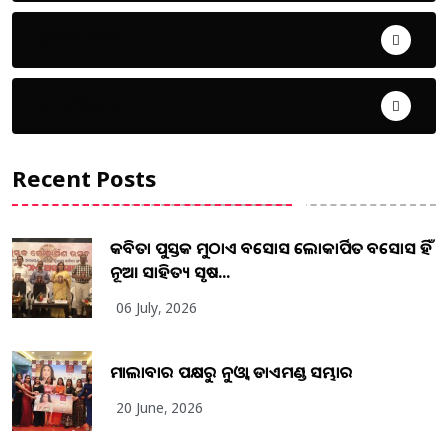
ଜୀବନ ଚର୍ଯ୍ୟା
ଦେଶ ବିଦେଶ
Recent Posts
କବିତା ପୁସ୍ତକ ମୁଠାଏ ଅବସୋସ ଲୋକାର୍ପିତ ଅବସୋସ ହିଁ
ନୂଆ ସାହିତ୍ୟ ସୃଷ...
06 July, 2026
ମାଲାବାର ପକ୍ଷରୁ ନୁଓ୍ବା ଡାଏମଣ୍ଡ ସମ୍ଭାର
20 June, 2026