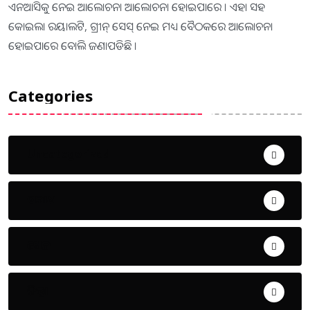
ଏନଆସିକୁ ନେଇ ଆଲୋଚନା ଆଲୋଚନା ହୋଇପାରେ । ଏହା ସହ
କୋଇଲା ରୟାଲଟି, ଗ୍ରୀନ୍ ସେସ୍ ନେଇ ମଧ୍ୟ ବୈଠକରେ ଆଲୋଚନା
ହୋଇପାରେ ବୋଲି ଜଣାପଡିଛି ।
Categories
Uncategorized
ଅପରାଧ
ଖେଳ
ଜିଲ୍ଲା