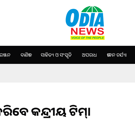
ଞ୍ଜନ
ବାଣିଜ୍ୟ
ସାହିତ୍ୟ ଓ ସଂସ୍କୃତି
ଅପରାଧ
ଜୀବନ ଚର୍ଯ୍ୟା
କରିବେ କନ୍ଦ୍ରୀୟ ଟିମ୍।