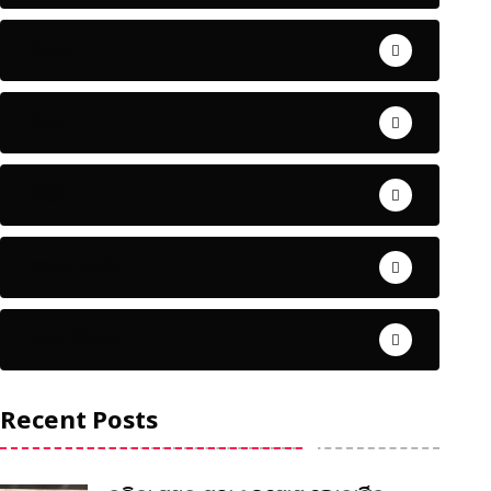
ଅପରାଧ
ଖେଳ
ଜିଲ୍ଲା
ଜୀବନ ଚର୍ଯ୍ୟା
ଦେଶ ବିଦେଶ
Recent Posts