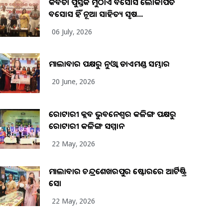
କବିତା ପୁସ୍ତକ ମୁଠାଏ ଅବସୋସ ଲୋକାର୍ପିତ
ଅବସୋସ ହିଁ ନୂଆ ସାହିତ୍ୟ ସୃଷ...
06 July, 2026
ମାଲାବାର ପକ୍ଷରୁ ନୁଓ୍ବା ଡାଏମଣ୍ଡ ସମ୍ଭାର
20 June, 2026
ରୋଟାରୀ କ୍ଲବ ଭୁବନେଶ୍ୱର କଳିଙ୍ଗ ପକ୍ଷରୁ
ରୋଟାରୀ କଳିଙ୍ଗ ସମ୍ମାନ
22 May, 2026
ମାଲାବାର ଚନ୍ଦ୍ରଶେଖରପୁର ଷ୍ଟୋରରେ ଆର୍ଟିଷ୍ଟ୍ରି
ସୋ
22 May, 2026