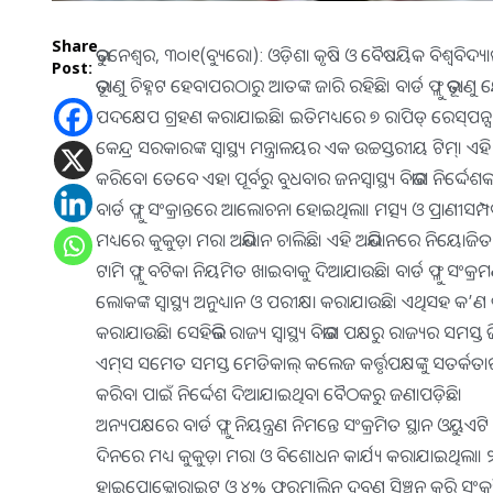
Share
ଭୁବନେଶ୍ୱର, ୩୦ା୧(ବ୍ୟୁରୋ): ଓଡ଼ିଶା କୃଷି ଓ ବୈଷୟିକ ବିଶ୍ୱବିଦ୍ୟ
Post:
ଭୂତାଣୁ ଚିହ୍ନଟ ହେବାପରଠାରୁ ଆତଙ୍କ ଜାରି ରହିଛି। ବାର୍ଡ ଫ୍ଲୁ ଭୂତ
ପଦକ୍ଷେପ ଗ୍ରହଣ କରାଯାଇଛି। ଇତିମଧ୍ୟରେ ୭ ରାପିଡ୍‌ ରେସ୍‌ପନ୍ସ 
କେନ୍ଦ୍ର ସରକାରଙ୍କ ସ୍ବାସ୍ଥ୍ୟ ମନ୍ତ୍ରାଳୟର ଏକ ଉଚ୍ଚସ୍ତରୀୟ ଟିମ୍‌। ଏହି
କରିବେ। ତେବେ ଏହା ପୂର୍ବରୁ ବୁଧବାର ଜନସ୍ବାସ୍ଥ୍ୟ ବିଭାଗ ନିର୍ଦ୍
ବାର୍ଡ ଫ୍ଲୁ ସଂକ୍ରାନ୍ତରେ ଆଲୋଚନା ହୋଇଥିଲା। ମତ୍ସ୍ୟ ଓ ପ୍ରାଣୀସମ
ମଧ୍ୟରେ କୁକୁଡ଼ା ମରା ଅଭିଯାନ ଚାଲିଛି। ଏହି ଅଭିଯାନରେ ନିୟୋଜିତ କର୍
ଟାମି ଫ୍ଲୁ ବଟିକା ନିୟମିତ ଖାଇବାକୁ ଦିଆଯାଉଛି। ବାର୍ଡ ଫ୍ଳୁ ସଂ
ଲୋକଙ୍କ ସ୍ବାସ୍ଥ୍ୟ ଅନୁଧ୍ୟାନ ଓ ପରୀକ୍ଷା କରାଯାଉଛି। ଏଥିସହ 
କରାଯାଉଛି। ସେହିଭଳି ରାଜ୍ୟ ସ୍ବାସ୍ଥ୍ୟ ବିଭାଗ ପକ୍ଷରୁ ରାଜ୍ୟର ସମସ୍ତ ଜ
ଏମ୍‌ସ ସମେତ ସମସ୍ତ ମେଡିକାଲ୍‌ କଲେଜ କର୍ତ୍ତୃପକ୍ଷଙ୍କୁ ସତର୍
କରିବା ପାଇଁ ନିର୍ଦ୍ଦେଶ ଦିଆଯାଇଥିବା ବୈଠକରୁ ଜଣାପଡ଼ିଛି।
ଅନ୍ୟପକ୍ଷରେ ବାର୍ଡ ଫ୍ଲୁ ନିୟନ୍ତ୍ରଣ ନିମନ୍ତେ ସଂକ୍ରମିତ ସ୍ଥାନ ଓୟୁ
ଦିନରେ ମଧ୍ୟ କୁକୁଡ଼ା ମରା ଓ ବିଶୋଧନ କାର୍ଯ୍ୟ କରାଯାଇଥିଲା। ୨ଟି
ହାଇପୋକ୍ଲୋରାଇଟ ଓ ୪% ଫରମାଲିନ୍‌ ଦ୍ରବଣ ସିଞ୍ଚନ କରି ସଂକ୍ରମ