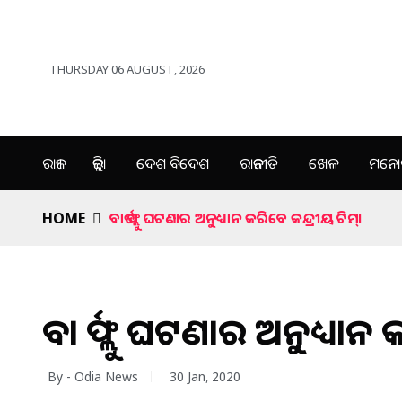
THURSDAY 06 AUGUST, 2026
ରାଜ୍ୟ
ଜିଲ୍ଲା
ଦେଶ ବିଦେଶ
ରାଜନୀତି
ଖେଳ
ମନୋର
HOME
ବାର୍ଡ ଫ୍ଲୁ ଘଟଣାର ଅନୁଧ୍ୟାନ କରିବେ କନ୍ଦ୍ରୀୟ ଟିମ୍।
ବାର୍ଡ ଫ୍ଲୁ ଘଟଣାର ଅନୁଧ୍ୟାନ 
By - Odia News
30 Jan, 2020