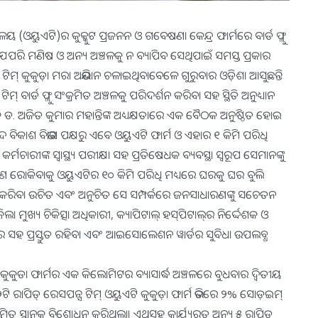
ାଳୟ (ଓୟୁଏଟି)ର କୁକ୍କୁଟ ପ୍ରଜନନ ଓ ଗବେଷଣା କେନ୍ଦ୍ର ଫାର୍ମରେ ବାର୍ଡ ଫ୍ଲୁ
ାଣୁ ଯେପରି ମଣିଷ ଓ ଅନ୍ୟ ଅଞ୍ଚଳକୁ ନ ବ୍ୟାପିବ ସେଥିପାଇଁ ସମସ୍ତ ପ୍ରକାର
ଟିମ୍‌ କୁକୁଡ଼ା ମରା ଅଭିଯାନ ଚଳାଇଥିବାବେଳେ ଗୁରୁବାର ଓଡ଼ିଶା ଆସୁଛନ୍ତି
 ଟିମ୍‌ ବାର୍ଡ ଫ୍ଲୁ ସଂକ୍ରମିତ ଅଞ୍ଚଳକୁ ପରିଦର୍ଶନ କରିବା ସହ ସ୍ଥିତି ଅନୁଧ୍ୟାନ
ଦେଶକ ଡ. ଅଜିତ କୁମାର ମହାନ୍ତିଙ୍କ ଅଧ୍ୟକ୍ଷତାରେ ଏକ ବୈଠକ ଅନୁଷ୍ଠିତ ହୋଇ
୍ପଦ ବିକାଶ ବିଭାଗ ପକ୍ଷରୁ ଏବେ ଓୟୁଏଟି ଫାର୍ମ ଓ ଏହାର ୧ କିମି ପରିଧି
ମଚାରୀଙ୍କ ସ୍ବାସ୍ଥ୍ୟ ପରୀକ୍ଷା ସହ ପ୍ରତିଷେଧକ ବ୍ୟବସ୍ଥା ସ୍ବରୂପ ସେମାନଙ୍କୁ
କ୍ରମଣ ରୋକିବାକୁ ଓୟୁଏଟିର ୧୦ କିମି ପରିଧି ମଧ୍ୟରେ ଘରକୁ ଘର ବୁଲି
କ’ଣ କରିବା ଉଚିତ ଏବଂ ଅନୁଚିତ ସେ ସମ୍ପର୍କରେ ଜନସାଧାରଣଙ୍କୁ ସଚେତନ
ିଲା ମୁଖ୍ୟ ଚିକିତ୍ସା ଅଧିକାରୀ, କ୍ୟାପିଟାଲ୍‌ ହସ୍‌ପିଟାଲ୍‌ର ନିର୍ଦ୍ଦେଶକ ଓ
କତାର ସହ ପ୍ରସ୍ତୁତ ରହିବା ଏବଂ ଆଇସୋଲେଶନ ୱାର୍ଡର ସୁବିଧା ଉପଲବ୍ଧ
ଏଟି କୁକୁଡା ଫାର୍ମର ଏକ କିଲୋମିଟର ବ୍ୟାସାର୍ଦ୍ଧ ଅଞ୍ଚଳରେ ବୁଧବାର ଦ୍ୱିତୀୟ
 ରାପିଡ୍‌ ରେସପନ୍ସ ଟିମ୍‌ ଓୟୁଏଟି କୁକୁଡ଼ା ଫାର୍ମ ଭିତରେ ୨% ସୋଡ଼ଇମ୍‌
ିତ ସ୍ଥାନକୁ ବିଶୋଧନ କରିଥିଲା। ଏଥିସହ କାର୍ଯ୍ୟରତ ଅନ୍ୟ ୫ ରାପିଡ୍‌