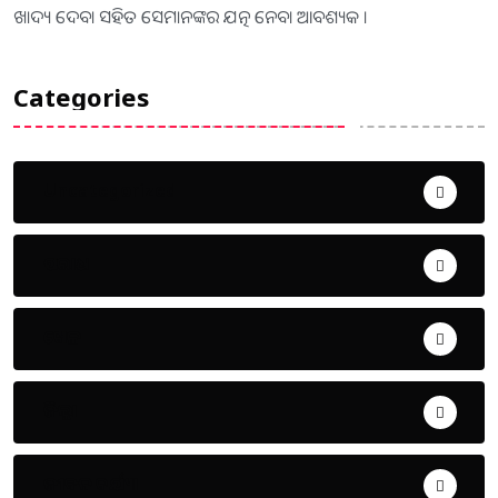
ଖାଦ୍ୟ ଦେବା ସହିତ ସେମାନଙ୍କର ଯତ୍ନ ନେବା ଆବଶ୍ୟକ ।
Categories
Uncategorized
ଅପରାଧ
ଖେଳ
ଜିଲ୍ଲା
ଜୀବନ ଚର୍ଯ୍ୟା