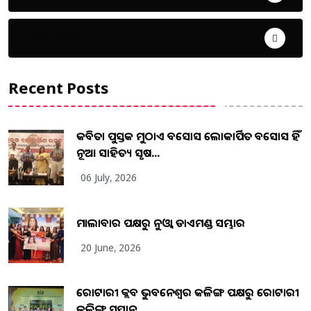
ଦେଶ ବିଦେଶ
Recent Posts
କବିତା ପୁସ୍ତକ ମୁଠାଏ ଅବସୋସ ଲୋକାର୍ପିତ ଅବସୋସ ହିଁ
ନୂଆ ସାହିତ୍ୟ ସୃଷ...
06 July, 2026
ମାଲାବାର ପକ୍ଷରୁ ନୁଓ୍ବା ଡାଏମଣ୍ଡ ସମ୍ଭାର
20 June, 2026
ରୋଟାରୀ କ୍ଲବ ଭୁବନେଶ୍ୱର କଳିଙ୍ଗ ପକ୍ଷରୁ ରୋଟାରୀ
କଳିଙ୍ଗ ସମ୍ମାନ