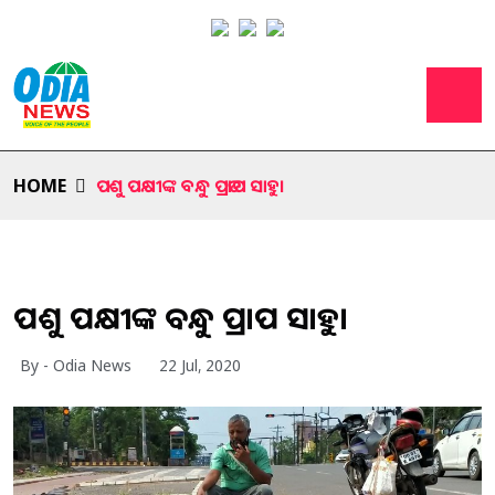
HOME
ପଶୁ ପକ୍ଷୀଙ୍କ ବନ୍ଧୁ ପ୍ରତାପ ସାହୁ।
ପଶୁ ପକ୍ଷୀଙ୍କ ବନ୍ଧୁ ପ୍ରତାପ ସାହୁ।
By - Odia News
22 Jul, 2020