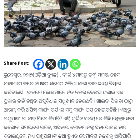
Share Post:
ଭୁବନେଶ୍ୱର, ୨୨।୭(ଓଡ଼ିଆ ନ୍ୟୁଜ) : ଦୀର୍ଘ ୪ମାସରୁ ଉର୍ଦ୍ଧ୍ୱ ସମୟ ହେବ
ମହାମାରୀ କରୋନା ଭାରତ ସମେତ ଓଡ଼ିଶା ସାରା ତାର କାୟା ବିସ୍ତାର
କରିଚାଲିଛି । ଫଳରେ ଲୋକମାନେ ନିଜ ନିଜର ବେଉସା ହରାଇ ଏକ
ପ୍ରକାର ନାହିଁ ନଥିବା ଅସୁବିଧାର ସମ୍ମୁଖୀନ ହେଉଛନ୍ତି । ଖାଇବା ପିଇବା ଠାରୁ
ଆରମ୍ଭ କରି ଅଫିସ୍ କାର୍ଯ୍ୟ ପର୍ଯ୍ୟନ୍ତ ସବୁ କାର୍ଯ୍ୟ ଠପ୍ ହୋଇପଡ଼ିଛି । ଏଥିରୁ
ପଶୁପକ୍ଷୀ ବା ବାଦ୍ ଯିବେ କିପରି? ଏହି ଦୁର୍ଦ୍ଦିନ ସମୟରେ କିଛି ସ୍ୱେଚ୍ଛାସେବୀ
କରୋନା ସମୟରେ ଗରିବ, ଅସହାୟ ଲୋକମାନଙ୍କୁ ସହଯୋଗର ହାତ
ବଢାଇଥିଲେ ମଧ୍ୟ ପଶୁପକ୍ଷୀଙ୍କ କଥା ହୁଏତ ସେମାନଙ୍କ ନଜରକୁ ଆସିପାରି