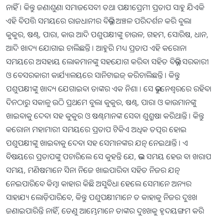
ନାହିଁ । କିନ୍ତୁ ଜଣାଶୁଣା ସମାଜସେବୀ ତଥା ପକ୍ଷୀପ୍ରେମୀ ପ୍ରତାପ ସାହୁ ଯିଏକି
ଏହି ବିପତ୍ତି ସମୟରେ ରାଜଧାନୀର ବିଭିନ୍ନ ଅଞ୍ଚଳ ପରିଦର୍ଶନ କରି ବୁଲା
କୁକୁର, ଷଣ୍ଢ, ପାରା, କାଉ ଆଦି ପଶୁପକ୍ଷୀଙ୍କୁ ଚାଉଳ, ଗହମ, ସୋରିଷ, ଧାନ,
ଆଦି ଖାଦ୍ୟ ଯୋଗାଇ ଚାଲିଛନ୍ତି । ଆହୁରି ମଧ୍ୟ ପ୍ରତାପ ଏହି କରୋନା
ସମୟରେ ଅସହାୟ ଲୋକମାନଙ୍କୁ ସହଯୋଗ କରିବା ସହିତ ବିଭିନ୍ନ ସରକାରୀ
ଓ ବେସରକାରୀ କାର୍ଯ୍ୟାଳୟରେ ସାନିଟାଇଜ୍ କରିଚାଲିଛନ୍ତି । କିନ୍ତୁ
ପଶୁପକ୍ଷୀଙ୍କୁ ଖାଦ୍ୟ ଯେଗାଇବା ତାଙ୍କର ଏକ ନିଶା । ସେ ଭୁବନେଶ୍ୱରରେ ରହିବା
ଦିନଠାରୁ ସକାଳୁ ଉଠି ପ୍ରଥମେ ବୁଲା କୁକୁର, ଷଣ୍ଢ, ପାରା ଓ କାଉମାନଙ୍କୁ
ଖାଇବାକୁ ଦେବା ସହ କୁକୁର ଓ ଷଣ୍ଢମାନଙ୍କ ସେବା ଶୁଶ୍ରୁଷା କରିଥାନ୍ତି । କିନ୍ତୁ
କରୋନା ମହାମାରୀ ସମୟରେ ପ୍ରତାପ ଟିକିଏ ଅଧିକ ତତ୍ପର ହୋଇ
ପଶୁପକ୍ଷୀଙ୍କୁ ଖାଇବାକୁ ଦେବା ସହ ସେମାନଙ୍କର ଯତ୍ନ ନେଇଥାନ୍ତି । ଏ
ବିଷୟରେ ପ୍ରତାପଙ୍କୁ ପଚାରିଲେ ସେ କୁହନ୍ତି ଯେ, ଭଲ ସମୟ ହେଉ ବା ଖରାପ
ସମୟ, ମଣିଷମାନେ ସିନା ନିଜେ ଖାଇପାରିବା ସହିତ ନିଜର ଯତ୍ନ
ନେଇପାରିବେ କିମ୍ବା କାହାର କିଛି ଅସୁବିଧା ହେଲେ ସେମାନେ ଅନ୍ୟର
ସାହାଯ୍ୟ ଲୋଡ଼ିପାରିବେ, କିନ୍ତୁ ପଶୁପକ୍ଷୀମାନେ ତ କାହାକୁ ନିଜର ଦୁଃଖ
ଜଣାଇପାରିନ୍ତି ନାହିଁ, ତେଣୁ ଆମ୍ଭେମାନେ ତାଙ୍କର ଦୁଃଖକୁ ହୃଦୟଙ୍ଗମ କରି