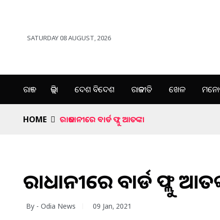
SATURDAY 08 AUGUST, 2026
ରାଜ୍ୟ
ଜିଲ୍ଲା
ଦେଶ ବିଦେଶ
ରାଜନୀତି
ଖେଳ
ମନୋର
HOME
ରାଜଧାନୀରେ ବାର୍ଡ ଫ୍ଲୁ ଆତଙ୍କ।
ରାଜଧାନୀରେ ବାର୍ଡ ଫ୍ଲୁ ଆତଙ୍
By - Odia News
09 Jan, 2021