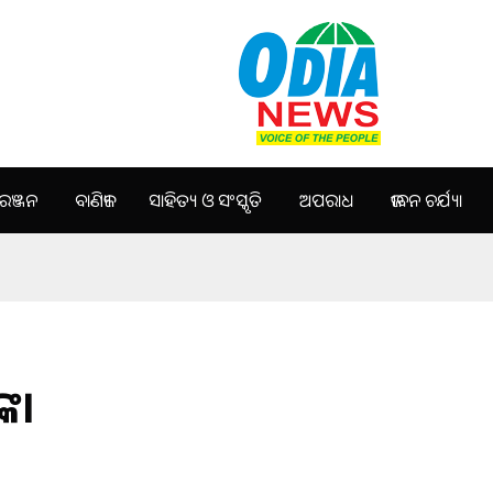
ଞ୍ଜନ
ବାଣିଜ୍ୟ
ସାହିତ୍ୟ ଓ ସଂସ୍କୃତି
ଅପରାଧ
ଜୀବନ ଚର୍ଯ୍ୟା
କ।