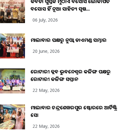
କବିତା ପୁସ୍ତକ ମୁଠାଏ ଅବସୋସ ଲୋକାର୍ପିତ
ଅବସୋସ ହିଁ ନୂଆ ସାହିତ୍ୟ ସୃଷ...
06 July, 2026
ମାଲାବାର ପକ୍ଷରୁ ନୁଓ୍ବା ଡାଏମଣ୍ଡ ସମ୍ଭାର
20 June, 2026
ରୋଟାରୀ କ୍ଲବ ଭୁବନେଶ୍ୱର କଳିଙ୍ଗ ପକ୍ଷରୁ
ରୋଟାରୀ କଳିଙ୍ଗ ସମ୍ମାନ
22 May, 2026
ମାଲାବାର ଚନ୍ଦ୍ରଶେଖରପୁର ଷ୍ଟୋରରେ ଆର୍ଟିଷ୍ଟ୍ରି
ସୋ
22 May, 2026