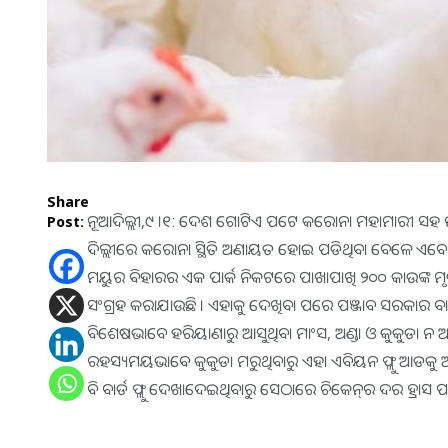
Share
ନୂଆଦିଲ୍ଲୀ,୯ ।୧: ଦେଶ ଗୋଟିଏ ପଟେ କରୋନା ମହାମାରୀ ସହ ଲଢେ
Post:
ଦିଲ୍ଲୀରେ କରୋନା ସ୍ଥିତି ଅଣାୟତ ହୋଇ ପଡିଥିବା ବେଳେ ଏବେ ସ
ମୟୁର ବିହାରର ଏକ ପାର୍କ ନିକଟରେ ପାଖାପାଖି ୨୦୦ କାଉଙ୍କ ମୃତ
ସଂଗ୍ରହ କରାଯାଉଛି । ଏହାକୁ ଦେଖିବା ପରେ ପଞ୍ଜାବ ସରକାର ବାହାରୁ
ବିଶେଷଭାବେ ହରିୟାଣାରୁ ଆସୁଥିବା ମାଂସ, ଅଣ୍ଡା ଓ କୁକୁଡା ନ ଆ
ରହସ୍ୟମୟଭାବେ କୁକୁଡା ମରୁଥିବାରୁ ଏହା ଏବିୟନ ଫ୍ଲୁ ଆଡକୁ ଅଙ୍
ବି ବାର୍ଡ ଫ୍ଲୁ ଦେଖାଦେଇଥିବାରୁ ସେଠାରେ ଚିକେନ୍‌ର ଦର ହ୍ରାସ ପ