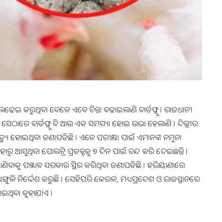
ଇ କରୁଥିବା ବେଳେ ଏବେ ଚିନ୍ତା ବଢାଇଲାଣି ବାର୍ଡଫ୍ଲୁ । ରାଜଧାନୀ
େଠାରେ ବାର୍ଡଫ୍ଲୁ ବି ଆଉ ଏକ ସମସ୍ୟା ହୋଇ ଉଭା ହେଲାଣି । ଦିଲ୍ଲୀର
୍ୟୁ ହୋଇଥିବା ଜଣାପଡିଛି । ଏବେ ପରୀକ୍ଷା ପାଇଁ ଏମାନଙ୍କ ନମୁନା
 ଆସୁଥିବା ପୋଲଟ୍ରି ପ୍ରଡକ୍ଟକୁ ୭ ଦିନ ପାଇଁ ବନ୍ଦ କରି ଦେଇଛନ୍ତି ।
ଣିବାକୁ ପଞ୍ଜାବ ସରକାର ସ୍ଥିର କରିଥିବା ଜଣାପଡିଛି । ହରିୟାଣାରେ
ଗୁଳି ନିର୍ଦ୍ଦେଶ କରୁଛି । ସେହିପରି କେରଳ, ମଧ୍ୟପ୍ରଦେଶ ଓ ରାଜସ୍ଥାନରେ
ାଇଥିବା କୁହାଯାଏ ।