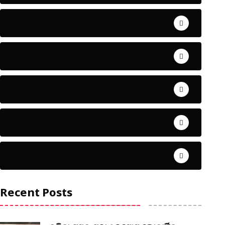
ଅପରାଧ
ଖେଳ
ଜିଲ୍ଲା
ଜୀବନ ଚର୍ଯ୍ୟା
ଦେଶ ବିଦେଶ
Recent Posts