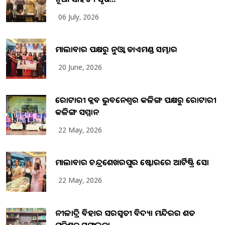
06 July, 2026
ମାଲାବାର ପକ୍ଷରୁ ନୁଓ୍ବା ଡାଏମଣ୍ଡ ସମ୍ଭାର
20 June, 2026
ରୋଟାରୀ କ୍ଲବ ଭୁବନେଶ୍ୱର କଳିଙ୍ଗ ପକ୍ଷରୁ ରୋଟାରୀ
କଳିଙ୍ଗ ସମ୍ମାନ
22 May, 2026
ମାଲାବାର ଚନ୍ଦ୍ରଶେଖରପୁର ଷ୍ଟୋରରେ ଆର୍ଟିଷ୍ଟ୍ରି ସୋ
22 May, 2026
ନୀଳାଦ୍ରି ବିହାର ସରସ୍ୱତୀ ବିଦ୍ୟା ମନ୍ଦିରର ଶତ
ପ୍ରତିଶତ ସଫଳତା