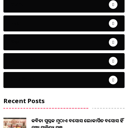
ଅପରାଧ
ଖେଳ
ଜିଲ୍ଲା
ଜୀବନ ଚର୍ଯ୍ୟା
ଦେଶ ବିଦେଶ
Recent Posts
କବିତା ପୁସ୍ତକ ମୁଠାଏ ଅବସୋସ ଲୋକାର୍ପିତ ଅବସୋସ ହିଁ
ନୂଆ ସାହିତ୍ୟ ସୃଷ...