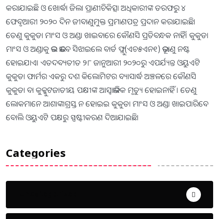
କରାଯାଇଛି ଓ ଖୋର୍ଦ୍ଧା ଜିଲା ପ୍ରାଣୀଚିକିତ୍ସା ଅଧିକାରୀଙ୍କ ତରଫରୁ ୪
ଫେବୃଆରୀ ୨୦୨୦ ଦିନ ଜୀବାଣୁମୁକ୍ତ ପ୍ରମାଣପତ୍ର ପ୍ରଦାନ କରାଯାଇଛି।
ତେଣୁ କୁକୁଡା ମାଂସ ଓ ଅଣ୍ଡା ଖାଇବାରେ କୌଣସି ପ୍ରତିବନ୍ଧକ ନାହିଁ। କୁକୁଡା
ମାଂସ ଓ ଅଣ୍ଡାକୁ ଭଲ ଭାବେ ସିଝାଇଲେ ବାର୍ଡ ଫ୍ଲୁ(ଏଚ୫ଏନ୧) ଭୂତାଣୁ ନଷ୍ଟ
ହୋଇଯାଏ। ଏତଦବ୍ୟତୀତ ୨୮ ଜାନୁଆରୀ ୨୦୨୦ରୁ ଏପର୍ଯ୍ୟନ୍ତ ଓୟୁଏଟି
କୁକୁଡା ଫାର୍ମର ଏକରୁ ଦଶ କିଲୋମିଟର ବ୍ୟାସାର୍ଦ୍ଧ ଅଞ୍ଚଳରେ କୌଣସି
କୁକୁଡା ବା କୁକ୍କୁଟଜାତୀୟ ପକ୍ଷୀଙ୍କ ଆସ୍ବାଭାବିକ ମୃତ୍ୟୁ ହୋଇନାହିଁ । ତେଣୁ
ଲୋକମାନେ ଆଶାଙ୍କାଗ୍ରସ୍ତ ନ ହୋଇଇ କୁକୁଡା ମାଂସ ଓ ଅଣ୍ଡା ଖାଇପାରିବେ
ବୋଲି ଓୟୁଏଟି ପକ୍ଷରୁ ସ୍ପଷ୍ଟୀକରଣ ଦିଆଯାଇଛି।
Categories
Uncategorized