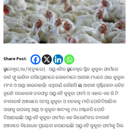
Share Post:
ଭୁବନେଶ୍ବର,୨୪/୨(ବ୍ୟୁରୋ) : ଓୟୁଏଟିର ଭୁବନେଶ୍ବର ସ୍ଥିତ କୁକୁଡା ଫାର୍ମରେ
ବାର୍ଡ ଫ୍ଲୁ ଲାଗିବା ପରିପ୍ରେକ୍ଷୀରେ ଲୋକମାନେ ଆଶଙ୍କା ମଧ୍ୟରେ ଥାଇ କୁକୁଡା
ମାଂସ ଓ ଅଣ୍ଡା ଖାଉନାହାନ୍ତି। ଏଥିପାଇଁ କୌଣସି ଭୟ ଆଶଙ୍କା ସୃଷ୍ଟିହେବା ଉଚିତ
ନୁହେଁ। ସରକାରଙ୍କ ତରଫରୁ ଓୟୁଏଟି କୁକୁଡା ଫାର୍ମା ଓ ଏହାର ଏକ କି.ମି
ବ୍ୟାସାରର୍ଦ୍ଧ ଅଞ୍ଚଲରେ ସମସ୍ତ କୁକୁଡା ଓ ବତକକୁ ମାରି ପୋତିଦିଆଯିବା
ସାଙ୍ଗକୁ ଉପଲବ୍ଧ ଅଣ୍ଡା ଓ କୁକୁଡା ଖାଦ୍ୟକୁ ମଧ୍ୟ ନଷ୍ଟକରି ପୋତି
ଦିଆଯାଇଛି। ଓୟୁଏଟି କୁକୁଡା ଫାର୍ମାର ଏକ କିଲୋମିଟର ବ୍ୟାସାର୍ଦ୍ଧ
ଅଞ୍ଚଳରେ ବିଶୋଧକ ପ୍ରୟୋଗ କରାଯାଇଛି। ଓୟୁଏଟି କୁକୁଡା ଫାର୍ମାକୁ ସିଲ