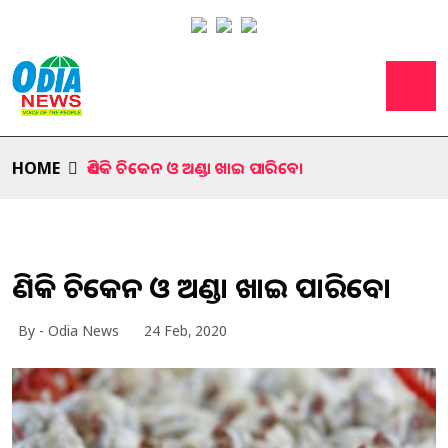
HOME
ଏଣିକି ଚିକେନ ଓ ଅଣ୍ଡା ଖାଇ ପାରିବେ।
ଏଣିକି ଚିକେନ ଓ ଅଣ୍ଡା ଖାଇ ପାରିବେ।
By - Odia News
24 Feb, 2020