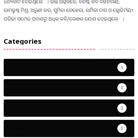
ଧନ୍ୟବାଦ ଦେଇଥିଲେ ା ଉକ୍ତ ଉତ୍ସବରେ, ବିଶିଷ୍ଟ କବି ବିଜନରାୟ,
ରାମକ୍ରୁଷ୍ଣ ମିଶ୍ର, ଅରୁଣା କର, ସୁମିତା ବେହେରା, ଉର୍ମିଳା ଦାସ ଓ ଜ୍ଯୋତିର୍ମୟୀ
ପରିଜା ସମେତ ପଚାଶରୁ ଅଧିକ କବି/ଲେଖକ ଯୋଗ ଦେଇଥିଲେ ା
Categories
Uncategorized
ଅପରାଧ
ଖେଳ
ଜିଲ୍ଲା