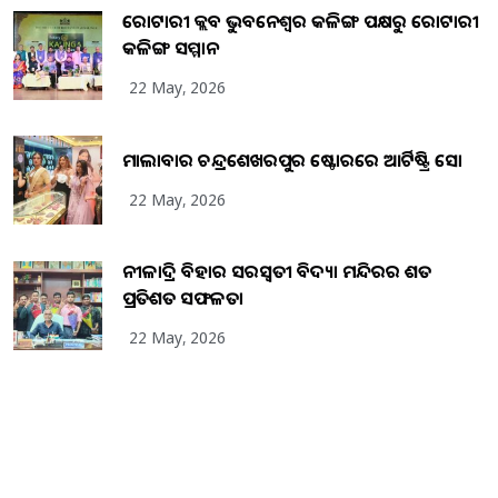
ରୋଟାରୀ କ୍ଲବ ଭୁବନେଶ୍ୱର କଳିଙ୍ଗ ପକ୍ଷରୁ ରୋଟାରୀ
କଳିଙ୍ଗ ସମ୍ମାନ
22 May, 2026
ମାଲାବାର ଚନ୍ଦ୍ରଶେଖରପୁର ଷ୍ଟୋରରେ ଆର୍ଟିଷ୍ଟ୍ରି ସୋ
22 May, 2026
ନୀଳାଦ୍ରି ବିହାର ସରସ୍ୱତୀ ବିଦ୍ୟା ମନ୍ଦିରର ଶତ
ପ୍ରତିଶତ ସଫଳତା
22 May, 2026
Copyright
2026
BrandingKaro.com
. All Rights Reserved.