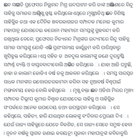
ଭାବେ ସଭାପତି ପ୍ରଫେସର ନିତ୍ଯାନନ୍ଦ ମିଶ୍ର ଉଦଘାଟନ କରି ତାଙ୍କ ଅଭିଭାଷଣରେ ବିନ୍ଦୁ
ସାହିତ୍ଯ ସମାଜର ଆଭିମୂଖ୍ଯ ସ୍ପଷ୍ଟ କରିଥିଲେ।ଏଥିରେ ମୂଖ୍ଯଅତିଥି ଭାବେ ବିଶିଷ୍ଟ
ସାହିତ୍ଯିକ ତଥା ଏକ ଦୈନିକ ଖବରକାଗଜର ସମ୍ପାଦକ ମନୋଜ କୁମାର
ମହାପାତ୍ର ଯୋଗଦେଇ କରୋନା ମହାମାରୀ ସମସ୍ତଙ୍କୁ ଗ୍ରୁହବନ୍ଦୀ କରି
ରଖିଥିଲା ବେଳେ, ପ୍ରଫେସର ନିତ୍ୟାନନ୍ଦ ମିଶ୍ରଙ୍କର ଉଦ୍ୟମରେ ବିନ୍ଦୁ ସାହିତ୍ଯ
ସମାଜ ସମସ୍ତଙ୍କୁ ଯୋଡି ଏଭଳି ପ୍ରଶଂସନୀୟ କାର୍ଯ୍ଯକ୍ରମ କରି ପାରିଥିବାରୁ
ଖୁସିବ୍ଯକ୍ତ କରିଥିଲେ ।ଏଥି ସହିତ ଡ. ଅବଦୁଲ କାଲାମଙ୍କୁ ଜଣେ ଦୁରଦ୍ରୁଷ୍ଟି
ସମ୍ପର୍ଣ୍ଣ ବ୍ୟକ୍ତି ଓ ବାସ୍ତବବାଦୀବୋଲି ଅଭିହିତ କରିଥିଲେ ା ଯାହା ଆଜି ଘଟୁଛି,
ତାହା ଡ.କାଲାମ କୋଡିଏ ବର୍ଷ ତଳୁ ଆକଳନ କରିଥିଲେ ା ସମସ୍ତ ସାରସ୍ବତ
ସାଧକ ମାନଙ୍କର ଉତ୍ତୋରତରକାମନା କରିବା ସହ ନୂଆବର୍ଷ ବିଶ୍ବପାଇଁ
ମଙ୍ଗଳମୟ ହେଉ ବୋଲି କହିଥିଲେ ା ମୂଖ୍ଯ ବକ୍ତା ଭାବେ ଓଡିଶା ମିରର ମୂଖ୍ୟ
ସମ୍ପାଦକ ଦିଲ୍ଲୀପ କୁମାର ବିଶ୍ବାଳ ଯୋଗଦେଇ ସାହିତ୍ଯ ଓ ସାହିତ୍ଯିକ
ସଂପର୍କରେ ଅନେକ ଉପାଦେୟ ତଥ୍ୟ ଉପସ୍ଥାପନ କରିଥିଲେ ା ସେ
କହିଥିଲେ, ସାହିତ୍ୟ, ହାରି ଯାଉଥିବା ଲୋକଙ୍କୁ ବଂଚିବାର ପ୍ରେରଣା ଦିଏ ା
ଯେଉଁ ରାଜ୍ୟ ସାହିତ୍ଯରେ ଯେତେ ବିକଶିତ, ସେ ରାଜ୍ୟ ସେତେ ସମ୍ରୁଦ୍ଧ ହେବ।
। ନୂତନ ବର୍ଷକୁ ସ୍ବାଗତ ଜଣାଇ କବୟତ୍ରୀ ସୁଜାତା ମହାପାତ୍ରଙ୍କ କବିତାବ୍ରୁତ୍ତି