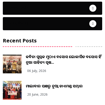
ଜୀବନ ଚର୍ଯ୍ୟା
ଦେଶ ବିଦେଶ
Recent Posts
କବିତା ପୁସ୍ତକ ମୁଠାଏ ଅବସୋସ ଲୋକାର୍ପିତ ଅବସୋସ ହିଁ
ନୂଆ ସାହିତ୍ୟ ସୃଷ...
06 July, 2026
ମାଲାବାର ପକ୍ଷରୁ ନୁଓ୍ବା ଡାଏମଣ୍ଡ ସମ୍ଭାର
20 June, 2026