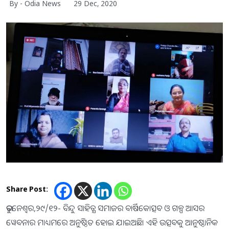
By - Odia News
29 Dec, 2020
Share Post:
ଭୁବନେଶ୍ୱର,୨୯/୧୨- ବିନ୍ଦୁ ସାହିତ୍ଯ ସମାଜର ବାର୍ଷିକୋତ୍ସବ ଓ ଗଳ୍ପ ଆସର
ୱେବନାର ମାଧ୍ୟମରେ ଅନୁଷ୍ଠିତ ହୋଇ ଯାଇଅଛି। ଏହି ଉତ୍ସବକୁ ଆନୁଷ୍ଠାନିକ