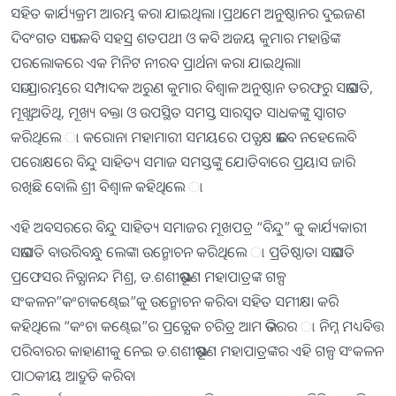
ସହିତ କାର୍ଯ୍ୟକ୍ରମ ଆରମ୍ଭ କରା ଯାଇଥିଲା ।ପ୍ରଥମେ ଅନୁଷ୍ଠାନର ଦୁଇଜଣ
ଦିବଂଗତ ସଭ୍ୟ କବି ସହସ୍ର ଶତପଥୀ ଓ କବି ଅଜୟ କୁମାର ମହାନ୍ତିଙ୍କ
ପରଲୋକରେ ଏକ ମିନିଟ ନୀରବ ପ୍ରାର୍ଥନା କରା ଯାଇଥିଲା।
ସଭା ପ୍ରାରମ୍ଭରେ ସମ୍ପାଦକ ଅରୁଣ କୁମାର ବିଶ୍ବାଳ ଅନୁଷ୍ଠାନ ତରଫରୁ ସଭାପତି,
ମୂଖ୍ଯଅତିଥି, ମୂଖ୍ୟ ବକ୍ତା ଓ ଉପସ୍ଥିତ ସମସ୍ତ ସାରସ୍ବତ ସାଧକଙ୍କୁ ସ୍ବାଗତ
କରିଥିଲେ ା କରୋନା ମହାମାରୀ ସମୟରେ ପତ୍ଯକ୍ଷ ଭାବେ ନହେଲେବି
ପରୋକ୍ଷରେ ବିନ୍ଦୁ ସାହିତ୍ୟ ସମାଜ ସମସ୍ତଙ୍କୁ ଯୋଡିବାରେ ପ୍ରୟାସ ଜାରି
ରଖିଛି ବୋଲି ଶ୍ରୀ ବିଶ୍ବାଳ କହିଥିଲେ ା
ଏହି ଅବସରରେ ବିନ୍ଦୁ ସାହିତ୍ୟ ସମାଜର ମୂଖପତ୍ର “ବିନ୍ଦୁ” କୁ କାର୍ଯ୍ୟକାରୀ
ସଭାପତି ବାଉରିବନ୍ଧୁ ଲେଙ୍କା ଉନ୍ମୋଚନ କରିଥିଲେ ା ପ୍ରତିଷ୍ଠାତା ସଭାପତି
ପ୍ରଫେସର ନିତ୍ଯାନନ୍ଦ ମିଶ୍ର, ଡ.ଶଶୀଭୂଷଣ ମହାପାତ୍ରଙ୍କ ଗଳ୍ପ
ସଂକଳନ”କଂଚାକଣ୍ଢେଇ”କୁ ଉନ୍ମୋଚନ କରିବା ସହିତ ସମୀକ୍ଷା କରି
କହିଥିଲେ “କଂଚା କଣ୍ଢେଇ”ର ପ୍ରତ୍ଯେକ ଚରିତ୍ର ଆମ ଭିତରର ା ନିମ୍ନ ମଧ୍ୟବିତ୍ତ
ପରିବାରର କାହାଣୀକୁ ନେଇ ଡ.ଶଶୀଭୂଷଣ ମହାପାତ୍ରଙ୍କର ଏହି ଗଳ୍ପ ସଂକଳନ
ପାଠକୀୟ ଆଦ୍ରୁତି କରିବ।