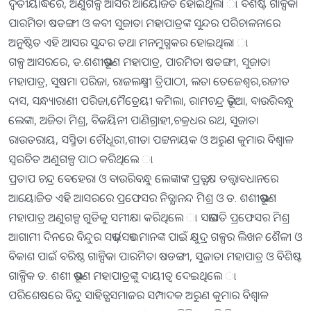
ଦ୍ବିତୀୟାର୍ଦ୍ଧରେ, ଅଣୁଗଳ୍ପ ଆସର ଆୟୋଜିତ ହୋଇଥିଲା ା ବିଶିଷ୍ଟ ଗାଳ୍ପିକା
ପାରମିତା ଷଡଙ୍ଗୀ ଓ କବୀ ସୁଜାତା ମହାପାତ୍ରଙ୍କ ସୁନ୍ଦର ପରିଚାଳନାରେ
ଅନୁଷ୍ଠିତ ଏହି ଆସର ସୁନ୍ଦର ତଥା ମନମୁଗ୍ଧକର ହୋଇଥିଲା ା
ଗଳ୍ପ ଆସରରେ, ଡ.ଶଶୀଭୂଷଣ ମହାପାତ୍ର, ପାରମିତା ଷଡଙ୍ଗୀ, ସୁଜାତା
ମହାପାତ୍ର, ସୁଷମା ପରିଜା, ରାଜଲକ୍ଷ୍ମୀ ତ୍ରିପାଠୀ, ଲତା ତେଜେଶ୍ବର,ରଜୀତ
ଦାସ, ସନ୍ଧ୍ୟାରାଣୀ ପରିଜା,ମୈତ୍ରେୟୀ କମିଲା, ରାମଚନ୍ଦ୍ର ଭୂତିଆ, ବାଉରିବନ୍ଧୁ
ଲେଙ୍କା, ଅଜିତା ମିଶ୍ର, ବିଜୟିନୀ ପାଣିଗ୍ରାହୀ,ଚକ୍ରଧର ରଥ, ସୁଜାତା
ରାଉତରାୟ, ସସ୍ମିତା ଚୌଧୂରୀ,ଗୀତା ପଟ୍ଟନାୟକ ଓ ଅରୁଣ କୁମାର ବିଶ୍ବାଳ
ସ୍ବରଚିତ ଅଣୁଗଳ୍ପ ପାଠ କରିଥିଲେ ା
ପ୍ରତାପ ଚନ୍ଦ୍ର ବେହେରା ଓ ବାଉରିବନ୍ଧୁ ଲେଙ୍କାଙ୍କ ପ୍ରତ୍ଯକ୍ଷ ତତ୍ତ୍ବାବଧାନରେ
ଆୟୋଜିତ ଏହି ଆସରରେ ପ୍ରଫେସର ନିତ୍ଯାନନ୍ଦ ମିଶ୍ର ଓ ଡ. ଶଶୀଭୂଷଣ
ମହାପାତ୍ର ଅଣୁଗଳ୍ପ ଗୁଡିକୁ ସମୀକ୍ଷା କରିଥିଲେ ା ସଭାପତି ପ୍ରଫେସର ମିଶ୍ର
ଆଗାମୀ ଦିନରେ ବିନ୍ଦୁର ସଭ୍ୟ/ସଭ୍ୟା ମାନଙ୍କ ପାଇଁ କ୍ଷୁଦ୍ର ଗଳ୍ପର ଲିଖନ ଶୈଳୀ ଓ
ବିକାଶ ପାଇଁ ବରିଷ୍ଠ ଗାଳ୍ପିକା ପାରମିତା ଷଡଙ୍ଗୀ, ସୁଜାତା ମହାପାତ୍ର ଓ ବିଶିଷ୍ଟ
ଗାଳ୍ପିକ ଡ. ଶଶୀ ଭୂଷଣ ମହାପାତ୍ରଙ୍କୁ ଦାୟୀତ୍ବ ଦେଇଥିଲେ ା
ପରିଶେଷରେ ବିନ୍ଦୁ ସାହିତ୍ଯସମାଜର ସମ୍ପାଦକ ଅରୁଣ କୁମାର ବିଶ୍ବାଳ