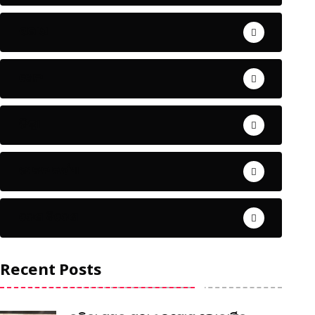
ଅପରାଧ
ଖେଳ
ଜିଲ୍ଲା
ଜୀବନ ଚର୍ଯ୍ୟା
ଦେଶ ବିଦେଶ
Recent Posts