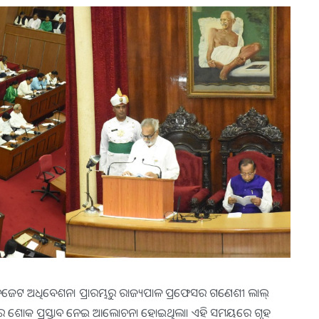
ା ବଜେଟ ଅଧିବେଶନ। ପ୍ରାରମ୍ଭରୁ ରାଜ୍ୟପାଳ ପ୍ରଫେସର ଗଣେଶୀ ଲାଲ୍‌
 ପରେ ଶୋକ ପ୍ରସ୍ତାବ ନେଇ ଆଲୋଚନା ହୋଇଥିଲା। ଏହି ସମୟରେ ଗୃହ