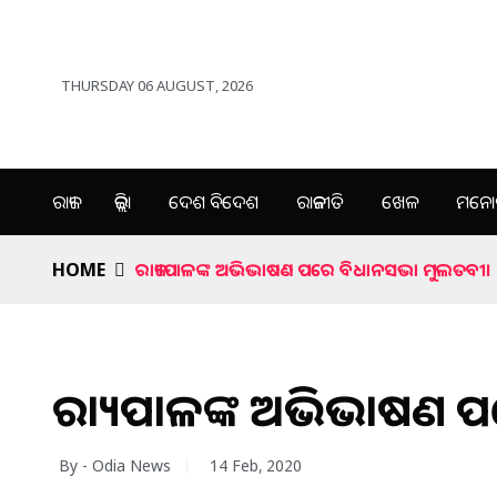
THURSDAY 06 AUGUST, 2026
ରାଜ୍ୟ
ଜିଲ୍ଲା
ଦେଶ ବିଦେଶ
ରାଜନୀତି
ଖେଳ
ମନୋର
HOME
ରାଜ୍ୟପାଳଙ୍କ ଅଭିଭାଷଣ ପରେ ବିଧାନସଭା ମୁଲତବୀ।
ରାଜ୍ୟପାଳଙ୍କ ଅଭିଭାଷଣ 
By - Odia News
14 Feb, 2020