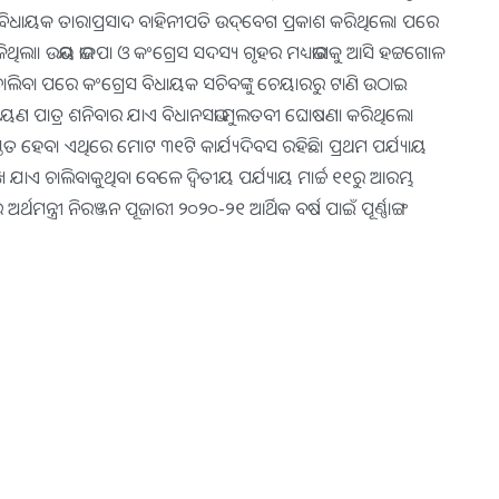
ବିଧାୟକ ତାରାପ୍ରସାଦ ବାହିନୀପତି ଉଦ୍‌ବେଗ ପ୍ରକାଶ କରିଥିଲେ। ପରେ
ିଥିଲା। ଉଭୟ ଭାଜପା ଓ କଂଗ୍ରେସ ସଦସ୍ୟ ଗୃହର ମଧ୍ୟଭାଗକୁ ଆସି ହଟ୍ଟଗୋଳ
 ଚାଲିବା ପରେ କଂଗ୍ରେସ ବିଧାୟକ ସଚିବଙ୍କୁ ଚେୟାରରୁ ଟାଣି ଉଠାଇ
 ନାରାୟଣ ପାତ୍ର ଶନିବାର ଯାଏ ବିଧାନସଭା ମୁଲତବୀ ଘୋଷଣା କରିଥିଲେ।
ିତ ହେବ। ଏଥିରେ ମୋଟ ୩୧ଟି କାର୍ଯ୍ୟଦିବସ ରହିଛି। ପ୍ରଥମ ପର୍ଯ୍ୟାୟ
ଚାଲିବାକୁଥିବା ବେଳେ ଦ୍ୱିତୀୟ ପର୍ଯ୍ୟାୟ ମାର୍ଚ୍ଚ ୧୧ରୁ ଆରମ୍ଭ
୍ତ୍ରୀ ନିରଞ୍ଜନ ପୂଜାରୀ ୨୦୨୦-୨୧ ଆର୍ଥିକ ବର୍ଷ ପାଇଁ ପୂର୍ଣ୍ଣାଙ୍ଗ