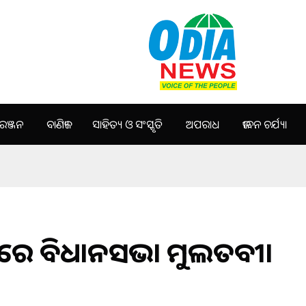
ଞ୍ଜନ
ବାଣିଜ୍ୟ
ସାହିତ୍ୟ ଓ ସଂସ୍କୃତି
ଅପରାଧ
ଜୀବନ ଚର୍ଯ୍ୟା
ପରେ ବିଧାନସଭା ମୁଲତବୀ।