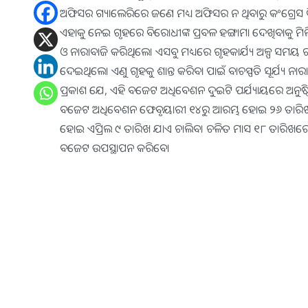
ଅଫିସର ଗ୍ୟାଲେରିରେ ଜଣେ ମଧ୍ୟ ଅଫିସର ନ ଥିବାରୁ କଂଗ୍ରେସ 
ଏହାକୁ ନେଇ ଗୃହରେ ବିରୋଧୀଙ୍କ ପ୍ରବଳ ହଙ୍ଗାମା ଦେଖିବାକୁ ମିଳ
ଓ ନାରାବାଜି କରିଥିଲେ। ଏସବୁ ମଧ୍ୟରେ ଗୃହକାର୍ଯ୍ୟ ଅଳ୍ପ ସମୟ
ଦେଇଥିଲେ। ଏଣୁ ଗୃହକୁ ଶାନ୍ତ କରିବା ପାଇଁ ବାଚସ୍ପତି ସୂର୍ଯ୍ୟ
ପ୍ରକାଶ ଯେ, ଏହି ବଜେଟ ଅଧିବେଶନ ଦୁଇଟି ପର୍ଯ୍ୟାୟରେ ଅନୁଷ୍ଠ
ବଜେଟ ଅଧିବେଶନ ଫେବୃୟାରୀ ୧୪ରୁ ଆରମ୍ଭ ହୋଇ ୨୬ ତାରିଖ ଯାଏ 
ହୋଇ ଏପ୍ରିଲ ୯ ତାରିଖ ଯାଏ ଚାଲିବ। ଚଳିତ ମାସ ୧୮ ତାରିଖରେ ଅର୍ଥମନ
ବଜେଟ ଉପସ୍ଥାପନ କରିବେ।