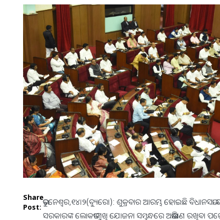
Share
ଭୁବନେଶ୍ୱର,୧୪।୨(ବ୍ୟୁରୋ): ଶୁକ୍ରବାର ଆରମ୍ଭ ହୋଇଛି ବିଧାନସଭ
Post:
ସରକାରଙ୍କ ଲୋକଭୀମୁଖି ଯୋଜନା ସମ୍ବନ୍ଧରେ ଅଭିଭାଷଣ ରଖିବା