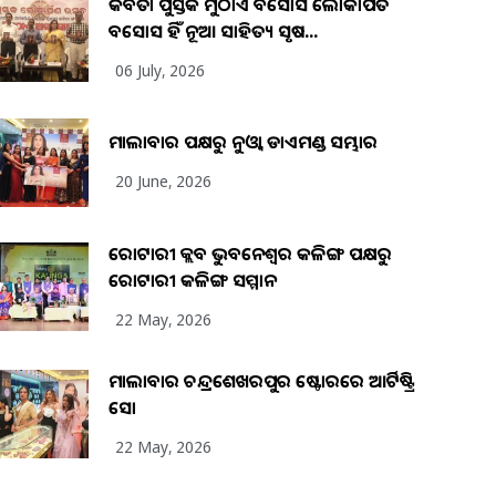
କବିତା ପୁସ୍ତକ ମୁଠାଏ ଅବସୋସ ଲୋକାର୍ପିତ
ଅବସୋସ ହିଁ ନୂଆ ସାହିତ୍ୟ ସୃଷ...
06 July, 2026
ମାଲାବାର ପକ୍ଷରୁ ନୁଓ୍ବା ଡାଏମଣ୍ଡ ସମ୍ଭାର
20 June, 2026
ରୋଟାରୀ କ୍ଲବ ଭୁବନେଶ୍ୱର କଳିଙ୍ଗ ପକ୍ଷରୁ
ରୋଟାରୀ କଳିଙ୍ଗ ସମ୍ମାନ
22 May, 2026
ମାଲାବାର ଚନ୍ଦ୍ରଶେଖରପୁର ଷ୍ଟୋରରେ ଆର୍ଟିଷ୍ଟ୍ରି
ସୋ
22 May, 2026