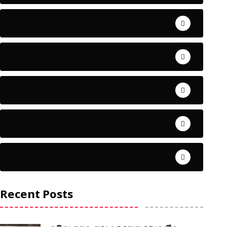
ଅପରାଧ
ଖେଳ
ଜିଲ୍ଲା
ଜୀବନ ଚର୍ଯ୍ୟା
ଦେଶ ବିଦେଶ
Recent Posts