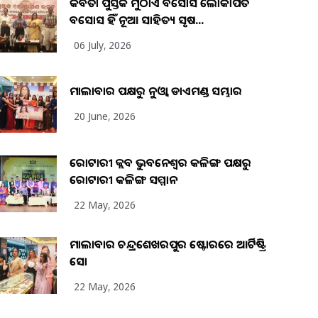
କବିତା ପୁସ୍ତକ ମୁଠାଏ ଅବସୋସ ଲୋକାର୍ପିତ
ଅବସୋସ ହିଁ ନୂଆ ସାହିତ୍ୟ ସୃଷ...
06 July, 2026
ମାଲାବାର ପକ୍ଷରୁ ନୁଓ୍ବା ଡାଏମଣ୍ଡ ସମ୍ଭାର
20 June, 2026
ରୋଟାରୀ କ୍ଲବ ଭୁବନେଶ୍ୱର କଳିଙ୍ଗ ପକ୍ଷରୁ
ରୋଟାରୀ କଳିଙ୍ଗ ସମ୍ମାନ
22 May, 2026
ମାଲାବାର ଚନ୍ଦ୍ରଶେଖରପୁର ଷ୍ଟୋରରେ ଆର୍ଟିଷ୍ଟ୍ରି
ସୋ
22 May, 2026