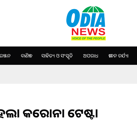
ଞ୍ଜନ
ବାଣିଜ୍ୟ
ସାହିତ୍ୟ ଓ ସଂସ୍କୃତି
ଅପରାଧ
ଜୀବନ ଚର୍ଯ୍ୟା
 ହେଲା କରୋନା ଟେଷ୍ଟ।