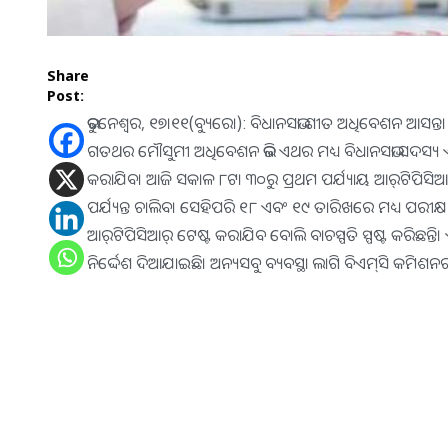
Share
Post:
ଭୁବନେଶ୍ୱର, ୧୭।୧୧(ବ୍ୟୁରୋ): ବିଧାନସଭା ଶୀତ ଅଧିବେଶନ ଆସନ୍ତା 
ଗତଥର ମୌସୁମୀ ଅଧିବେଶନ ଭଳି ଏଥର ମଧ୍ୟ ବିଧାନସଭା ସଦସ୍ୟ ଏବଂ ସେମ
କରାଯିବ। ଆଜି ସକାଳ ୮ଟା ୩୦ରୁ ପ୍ରଥମ ପର୍ଯ୍ୟାୟ ଆର୍‌ଟିପିସିଆ
ପର୍ଯ୍ୟନ୍ତ ଚାଲିବ। ସେହିପରି ୧୮ ଏବଂ ୧୯ ତାରିଖରେ ମଧ୍ୟ ପରୀକ
ଆର୍‌ଟିପିସିଆର୍‌ ଟେଷ୍ଟ କରାଯିବ ବୋଲି ବାଚସ୍ପତି ସ୍ପଷ୍ଟ କରିଛନ୍ତ
ନିର୍ଦ୍ଦେଶ ଦିଆଯାଇଛି। ଅନ୍ୟସବୁ ବ୍ୟବସ୍ଥା ଲାଗି ବିଏମ୍‌ସି କମିଶନର 