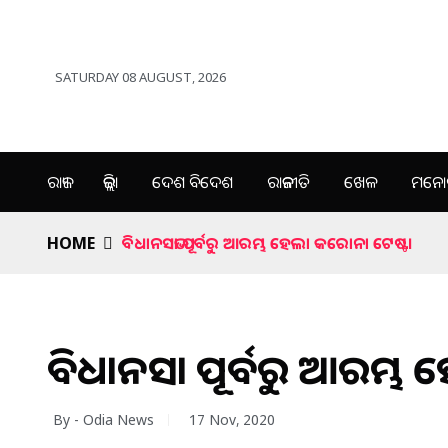
SATURDAY 08 AUGUST, 2026
ରାଜ୍ୟ
ଜିଲ୍ଲା
ଦେଶ ବିଦେଶ
ରାଜନୀତି
ଖେଳ
ମନୋର
HOME
ବିଧାନସଭା ପୂର୍ବରୁ ଆରମ୍ଭ ହେଲା କରୋନା ଟେଷ୍ଟ।
ବିଧାନସଭା ପୂର୍ବରୁ ଆରମ୍ଭ
By - Odia News
17 Nov, 2020