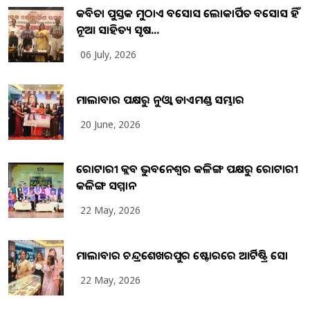
କବିତା ପୁସ୍ତକ ମୁଠାଏ ଅବସୋସ ଲୋକାର୍ପିତ ଅବସୋସ ହିଁ
ନୂଆ ସାହିତ୍ୟ ସୃଷ...
06 July, 2026
ମାଲାବାର ପକ୍ଷରୁ ନୁଓ୍ବା ଡାଏମଣ୍ଡ ସମ୍ଭାର
20 June, 2026
ରୋଟାରୀ କ୍ଲବ ଭୁବନେଶ୍ୱର କଳିଙ୍ଗ ପକ୍ଷରୁ ରୋଟାରୀ
କଳିଙ୍ଗ ସମ୍ମାନ
22 May, 2026
ମାଲାବାର ଚନ୍ଦ୍ରଶେଖରପୁର ଷ୍ଟୋରରେ ଆର୍ଟିଷ୍ଟ୍ରି ସୋ
22 May, 2026