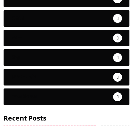
ଅପରାଧ
ଖେଳ
ଜିଲ୍ଲା
ଜୀବନ ଚର୍ଯ୍ୟା
ଦେଶ ବିଦେଶ
Recent Posts