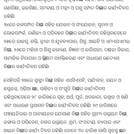
ଗଣଶିକ୍ଷା, ଉଚ୍ଚଶିକ୍ଷା, ସମବାୟ ଓ ମତ୍ସ୍ୟ ଓ ପଶୁ ସମ୍ପଦ ବିଭାଗର କାର୍ଯ୍ୟଦିବସ
ରହିଛି।
୨୪ରେ ଜଳସମ୍ପଦ ବିଭାଗ ସହିତ ଯୋଜନ ଓ ସଂଯୋଜନ, ସୂଚନା ଓ
ଲୋକସମ୍ପର୍କ, ବାଣିଜ୍ୟ ଓ ପରିବହନ ବିଭାଗର କାର୍ଯ୍ୟଦିବସ ରହିଥିବାବେଳେ
୨୫ରେ ରାଜସ୍ୱ, ଶକ୍ତି, କ୍ରୀଡା ଓ ଯୁବବ୍ୟାପାର, ଶିଳ୍ପ, ଆଇଟି ଓ ଏମଏସଏମଇ
ବିଭାଗ, ୨୬ରେ ମହିଳା ଓ ଶିଶୁ କଲ୍ୟାଣ, ବିଜ୍ଞାନ ଓ କାରିଗରୀ, ଦକ୍ଷତା ବିକାଶ,
ସାମାଜିକ ନିରାପତା ଓ ଭିନ୍ନକ୍ଷମ ସଶକ୍ତିକରଣ ଏବଂ ସାଧାରଣ ଉଦ୍ୟୋଗ
ବିଭାଗର କାର୍ଯ୍ୟଦିବସ ରହିଛି।
ସେହିପରି ୨୭ରେ ସ୍ୱାସ୍ଥ୍ୟ ବିଭାଗ ସହିତ ଏସସିଏସଟି, ପର୍ଯ୍ୟଟନ, ବୟନ ଓ
ହସ୍ତତନ୍ତ, ଓଡ଼ିଆ ଭାଷା, ସାହିତ୍ୟ ଓ ସଂସ୍କୃତି ବିଭାଗର କାର୍ଯ୍ୟଦିବସ
ରହିଥିବାବେଳେ ୨୮ ତାରିଖରେ ଗୃହ, ଅର୍ଥ, ପୂର୍ତ, ଅବକାରୀ, ଇସ୍ପାତ ଓ ଖଣି
ଏବଂ ସାଧାରଣ ପ୍ରଶାସନ ବିଭାଗର କାର୍ଯ୍ୟଦିବସ ରହିଛି। ୨୯ ତାରିଖରେ
ପଞ୍ଚାୟତିରାଜ ଓ ପାନୀୟଜଳ ଯୋଗାଣ ବିଭାଗ ସହିତ ଗ୍ରାମ୍ୟ ଉନ୍ନୟନ ବିଭାଗ,
ଜଙ୍ଗଲ ଓ ପରିବେଶ, ନଗର ଉନ୍ନୟନ, ଶ୍ରମ, ସଂସଦୀୟ ବ୍ୟାପାର ଏବଂ
ଆଇନ ବିଭାଗର କାର୍ଯ୍ୟ ଦିବସ ରହିଛି। ତେବେ ୩୦ ତାରିଖ ଲାଗି ସ୍ୱତନ୍ତ୍ର ଭାବେ