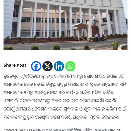
Share Post:
ଭୁବନେଶ୍ୱର,୯/୯(ଓଡ଼ିଆ ନ୍ୟୁଜ): ଚଳିତମାସ ୨୩ରୁ ଷୋଡଶ ବିଧାନସଭାର ୪ର୍ଥ
ଅଧିବେଶନ ହେବ ବୋଲି ବିଶ୍ୱସ୍ତ ସୂତ୍ରରୁ ଜଣାଯାଇଛି। ସୂଚନା ଅନୁଯାୟୀ ଏହି
ଅଧିବେଶନ ୨୩ରୁ ଆରମ୍ଭ ହୋଇ ୩୦ ପର୍ଯ୍ୟନ୍ତ ଅର୍ଥାତ ୮ଦିନ ଚାଲିବ।
ଏଥିପାଇଁ ସଦସ୍ୟମାନଙ୍କଠାରୁ ଅଣତାରକା ପ୍ରଶ୍ନ ଲୋଡାଯାଇଛି। କୋଭିଡ଼
ଯୋଗୁଁ ଆସନ୍ତା ଅଧିବେଶନ କାଳରେ ପ୍ରଶ୍ନକାଳ ଓ ଶୂନ୍ୟକାଳ ନ କରିବା ପାଇଁ
ସରକାରଙ୍କ ପ୍ରସ୍ତାବ ରହିଥିବା ଜଣେ ବରିଷ୍ଠ ଅଧିକାରୀ ସୂଚନା ଦେଇଛନ୍ତି।
ସୂଚନା ଅନୁଯାୟୀ ସେପ୍ଟେମ୍ବର ୨୩ରେ କୃଷିବିଭାଗ ସହିତ, ଖାଦ୍ୟଯୋଗାଣ,