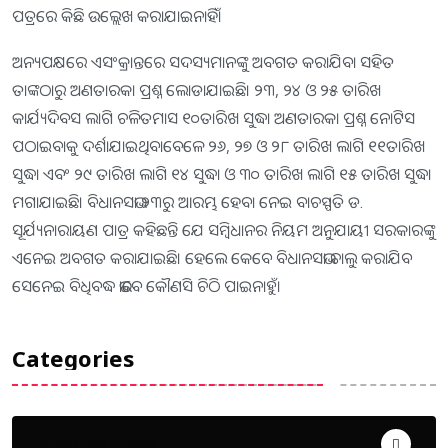
ପତ୍ରରେ କିଛି ଉଲ୍ଲେଖ କରାଯାଇନାହିଁ।
ଅନ୍ୟପକ୍ଷରେ ଏସଂକ୍ରାନ୍ତରେ ସଦସ୍ୟମାନଙ୍କୁ ଅବଗତ କରାଯିବା ସହିତ
ତାଙ୍କଠାରୁ ଅଣତାରକା ପ୍ରଶ୍ନ ଲୋଡାଯାଇଛି। ୨୩, ୨୪ ଓ ୨୫ ତାରିଖ
କାର୍ଯ୍ୟଦିବସ ଲାଗି ଚଳିତମାସ ୧୦ତାରିଖ ସୁଦ୍ଧା ଅଣତାରକା ପ୍ରଶ୍ନ ନୋଟିସ
ପଠାଇବାକୁ ଦର୍ଶାଯାଇଥିବାବେଳେ ୨୬, ୨୭ ଓ ୨୮ ତାରିଖ ଲାଗି ୧୧ତାରିଖ
ସୁଦ୍ଧା ଏବଂ ୨୯ ତାରିଖ ଲାଗି ୧୪ ସୁଦ୍ଧା ଓ ୩୦ ତାରିଖ ଲାଗି ୧୫ ତାରିଖ ସୁଦ୍ଧା
ମଗାଯାଇଛି। ବିଧାନସଭା ୨୩ରୁ ଆରମ୍ଭ ହେବା ନେଇ ବାଚସ୍ପତି ଡ.
ସୂର୍ଯ୍ୟନାରାୟଣ ପାତ୍ର କହିଛନ୍ତି ଯେ ସମ୍ବିଧାନର ନିୟମ ଅନୁଯାୟୀ ସରକାରଙ୍କୁ
ଏନେଇ ଅବଗତ କରାଯାଇଛି। ହେଲେ କେବେ ବିଧାନସଭା ଚାଲୁ କରାଯିବ
ସେନେଇ ବିଧିବଦ୍ଧ ଭାବେ କୌଣସି ଚିଠି ପାଇନାହୁଁ।
Categories
Uncategorized