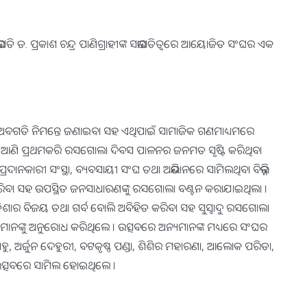
ତି ଡ. ପ୍ରକାଶ ଚନ୍ଦ୍ର ପାଣିଗ୍ରାହୀଙ୍କ ସଭାପତିତ୍ୱରେ ଆୟୋଜିତ ସଂଘର ଏକ
ଣଙ୍କ ଅବଗତି ନିମନ୍ତେ ଜଣାଇବା ସହ ଏଥିପାଇଁ ସାମାଜିକ ଗଣମାଧ୍ୟମରେ
ଚାକୁ ଆଣି ପ୍ରଥମକରି ରସଗୋଲା ଦିବସ ପାଳନର ଜନମତ ସୃଷ୍ଟି କରିଥିବା
ପ୍ରଦାନକାରୀ ସଂସ୍ଥା, ବ୍ୟବସାୟୀ ସଂଘ ତଥା ଅଭିଯାନରେ ସାମିଲଥିବା ବିଭିନ୍ନ
ାନ କରିବା ସହ ଉପସ୍ଥିତ ଜନସାଧାରଣଙ୍କୁ ରସଗୋଲା ବଣ୍ଟନ କରାଯାଇଥିଲା ।
ିଶାର ବିଜୟ ତଥା ଗର୍ବ ବୋଲି ଅବିହିତ କରିବା ସହ ସୁସ୍ୱାଦୁ ରସଗୋଲା
ନ୍ଧୁମାନଙ୍କୁ ଅନୁରୋଧ କରିଥିଲେ । ଉତ୍ସବରେ ଅନ୍ୟମାନଙ୍କ ମଧ୍ୟରେ ସଂଘର
ର ସାହୁ, ଅର୍ଜୁନ ଦେହୁରୀ, ବଟକୃଷ୍ଣ ପଣ୍ଡା, ଶିଶିର ମହାରଣା, ଆଲୋକ ପରିଡା,
ଜୟ ଉତ୍ସବରେ ସାମିଲ ହୋଇଥିଲେ ।