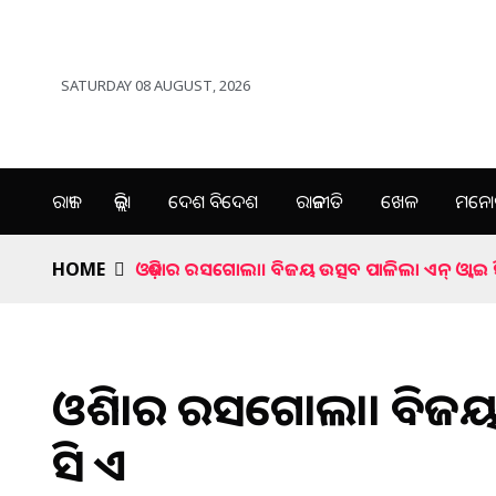
SATURDAY 08 AUGUST, 2026
ରାଜ୍ୟ
ଜିଲ୍ଲା
ଦେଶ ବିଦେଶ
ରାଜନୀତି
ଖେଳ
ମନୋର
HOME
ଓଡ଼ିଶାର ରସଗୋଲା। ବିଜୟ ଉତ୍ସବ ପାଳିଲା ଏନ୍ ଓ୍ବାଇ 
ଓଡ଼ିଶାର ରସଗୋଲା। ବିଜୟ 
ସି ଏ