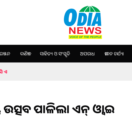
ଞ୍ଜନ
ବାଣିଜ୍ୟ
ସାହିତ୍ୟ ଓ ସଂସ୍କୃତି
ଅପରାଧ
ଜୀବନ ଚର୍ଯ୍ୟା
ସି ଏ
ଉତ୍ସବ ପାଳିଲା ଏନ୍ ଓ୍ବାଇ