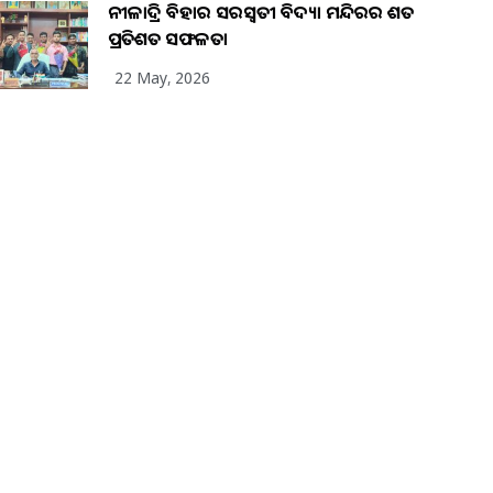
ନୀଳାଦ୍ରି ବିହାର ସରସ୍ୱତୀ ବିଦ୍ୟା ମନ୍ଦିରର ଶତ
ପ୍ରତିଶତ ସଫଳତା
22 May, 2026