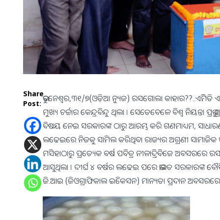
Share
ଭୁବନେଶ୍ୱର,୩୧/୭(ଓଡ଼ିଆ ନ୍ୟୁଜ) ରସଗୋଲା କାହାର??..ଏମିିତି 
Post:
ମୁଖ୍ୟ ଚର୍ଚ୍ଚାର କେନ୍ଦ୍ରବିନ୍ଦୁ ଥିଲା । ସେତେବେଳେ ବିଶ୍ୱ ନିୟନ୍ତା ପ୍
ବିଷୟ ନେଇ ସରକାରଙ୍କ ଠାରୁ ଆରମ୍ଭ କରି ଗଣମାଧ୍ୟମ, ସାଧାରଣ ଜ
ଲଢେଇରେ ନିଜକୁ ସାମିଲ କରିଥିବା ରାଜ୍ୟର ଅଗ୍ରଣୀ ସାମାଜିକ ସାଂସ
ମସିହାଠାରୁ ପ୍ରତ୍ୟେକ ବର୍ଷ ପବିତ୍ର ନୀଳାଦ୍ରିବିଜେ ଅବସର
ଆସୁଥିଲା । ଦୀର୍ଘ ୪ ବର୍ଷର ଲଢେଇ ପରେ ଭାରତ ସରକାରଙ୍କ ବୌଦ
ଜି.ଆଇ (ଜିଓଗ୍ରାଫିକାଲ ଇିକେସନ) ମାନ୍ୟତା ପ୍ରଦାନ ଅବସରରେ