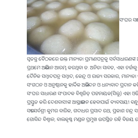
ସଂଘର ସଭାପ
ସ୍ୱତନ୍ତ୍ର ବୈଠକରେ ଉକ୍ତ ମାନ୍ୟତା ପ୍ରମାଣପତ୍ରକୁ ସର୍ବସାଧାର
ପ୍ରଥମେ ଅଭିଯାନ ଆରମ୍ଭ କରଥିବା ଡ. ଅନିତା ସାବତ, ଏହା ଚର୍ଚ୍
ଦୈନିକ ସମ୍ବାଦପତ୍ର ସମ୍ବାଦ, କେନ୍ଦ୍ର ଓ ରାଜ୍ୟ ସରକାର, ମାନ୍ୟତା 
ସଂଗଠନ ଓ ଅନୁଷ୍ଠାନକୁ ହାର୍ଦ୍ଦିକ ଅଭିନନ୍ଦନ ଓ ଧନ୍ୟବାଦ ପ୍ରଦ
ସଂଘର ସାଧାରଣ ସଂପାଦକ ବିଶ୍ୱଜିତ୍ ପଟ୍ଟନାୟକ(ସିଲୁ) ଏହା ଓଡ
ପ୍ରସ୍ତୁତ କରି ଦେଶବାସୀଙ୍କ ଆସ୍ଥାଭାଜନ ହେବାପାଇଁ ବ୍ୟବସାୟୀ ବ
ସଭ୍ୟ ସର୍ବଶ୍ରୀ କୁମର ବାରିକ, ଗଦାଧର ପ୍ରସାଦ ରଥ, ପ୍ରକାଶ ଚନ୍ଦ୍
ଗୋବିନ୍ଦ ବିଶ୍ୱାଳ, ବାଲକୃଷ୍ଣ ମଣ୍ଡଳ ପ୍ରମୁଖ ଉପସ୍ଥିତ ରହି ବି