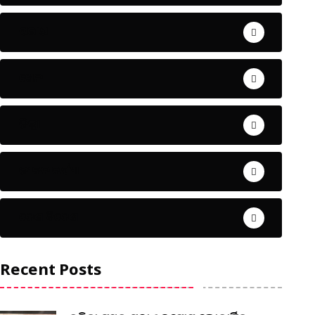
ଅପରାଧ
ଖେଳ
ଜିଲ୍ଲା
ଜୀବନ ଚର୍ଯ୍ୟା
ଦେଶ ବିଦେଶ
Recent Posts