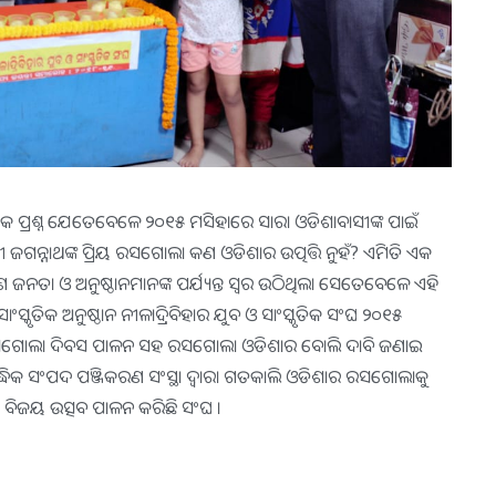
ଏକ ପ୍ରଶ୍ନ ଯେତେବେଳେ ୨୦୧୫ ମସିହାରେ ସାରା ଓଡିଶାବାସୀଙ୍କ ପାଇଁ
ରଭୁ ଶ୍ରୀ ଜଗନ୍ନାଥଙ୍କ ପ୍ରିୟ ରସଗୋଲା କଣ ଓଡିଶାର ଉତ୍ପତ୍ତି ନୁହଁ? ଏମିତି ଏକ
ନତା ଓ ଅନୁଷ୍ଠାନମାନଙ୍କ ପର୍ଯ୍ୟନ୍ତ ସ୍ୱର ଉଠିଥିଲା ସେତେବେଳେ ଏହି
୍କୃତିକ ଅନୁଷ୍ଠାନ ନୀଳାଦ୍ରିବିହାର ଯୁବ ଓ ସାଂସ୍କୃତିକ ସଂଘ ୨୦୧୫
ରେ ରସଗୋଲା ଦିବସ ପାଳନ ସହ ରସଗୋଲା ଓଡିଶାର ବୋଲି ଦାବି ଜଣାଇ
୍ଧିକ ସଂପଦ ପଞ୍ଜିକରଣ ସଂସ୍ଥା ଦ୍ୱାରା ଗତକାଲି ଓଡିଶାର ରସଗୋଲାକୁ
 ବିଜୟ ଉତ୍ସବ ପାଳନ କରିଛି ସଂଘ ।