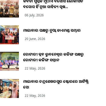
କବିତା ପୁସ୍ତକ ମୁଠାଏ ଅବସୋସ ଲୋକାର୍ପିତ
ଅବସୋସ ହିଁ ନୂଆ ସାହିତ୍ୟ ସୃଷ...
06 July, 2026
ମାଲାବାର ପକ୍ଷରୁ ନୁଓ୍ବା ଡାଏମଣ୍ଡ ସମ୍ଭାର
20 June, 2026
ରୋଟାରୀ କ୍ଲବ ଭୁବନେଶ୍ୱର କଳିଙ୍ଗ ପକ୍ଷରୁ
ରୋଟାରୀ କଳିଙ୍ଗ ସମ୍ମାନ
22 May, 2026
ମାଲାବାର ଚନ୍ଦ୍ରଶେଖରପୁର ଷ୍ଟୋରରେ ଆର୍ଟିଷ୍ଟ୍ରି
ସୋ
22 May, 2026