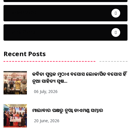
ଜୀବନ ଚର୍ଯ୍ୟା
ଦେଶ ବିଦେଶ
Recent Posts
କବିତା ପୁସ୍ତକ ମୁଠାଏ ଅବସୋସ ଲୋକାର୍ପିତ ଅବସୋସ ହିଁ
ନୂଆ ସାହିତ୍ୟ ସୃଷ...
06 July, 2026
ମାଲାବାର ପକ୍ଷରୁ ନୁଓ୍ବା ଡାଏମଣ୍ଡ ସମ୍ଭାର
20 June, 2026