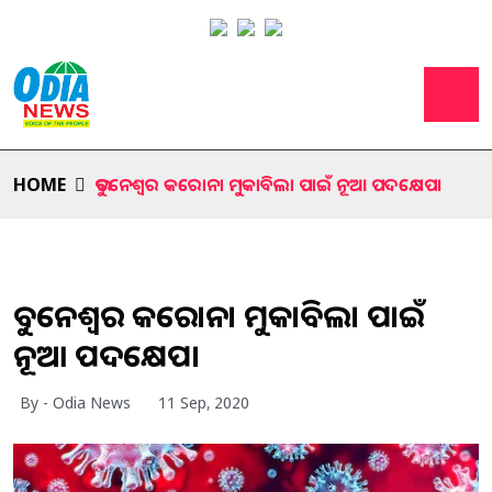
HOME
ଭୁବନେଶ୍ୱର କରୋନା ମୁକାବିଲା ପାଇଁ ନୂଆ ପଦକ୍ଷେପ।
ଭୁବନେଶ୍ୱର କରୋନା ମୁକାବିଲା ପାଇଁ
ନୂଆ ପଦକ୍ଷେପ।
By - Odia News
11 Sep, 2020