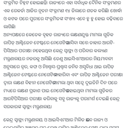
ସଂକ୍ରମିତ ଚିହ୍ନଟ ହୋଇଛନ୍ତି। ରାଜ୍ୟରେ ଏହା ସର୍ବାଧିକ ଦୈନିକ ସଂକ୍ରମଣର
ଏକ ରେକର୍ଡ। ଆଜିର ନୂତନ ସଂକ୍ରମଣ ୧୪ ଜିଲାରେ ଶତକ କରିଛି। ଖୋର୍ଦ୍ଧା
ଓ କଟକ ପରେ ପୁରୀରେ ସଂକ୍ରମିତଙ୍କ ସଂଖ୍ୟା ଏବେ ହୁ ହୁ ହୋଇ ବଢ଼ିବାରେ
ଲାଗିଛି।
ଅନ୍ୟପକ୍ଷରେ କେତେକ ବୃହତ ରାଜ୍ୟରେ ଲକ୍ଷଣଯୁକ୍ତ ମାମଲା ଗୁଡିକ
ରାପିଡ୍‌ ଆଣ୍ଟିଜେନ​‌‌ ଟେଷ୍ଟରେ ନେଗେଟିଭ ଆସିବା ସ​‌​‌ତ୍ତେ​‌ ତାହାର ଆରଟି-
ପିସିଆର ପରୀକ୍ଷା ନହେଉଥିବା କେନ୍ଦ୍ର ସ୍ୱାସ୍ଥ୍ୟ ଓ ପରିବାର କଲ୍ୟାଣ
ମନ୍ତ୍ରଣାଳୟର ନଜରକୁ ଆସିଛି। ତେଣୁ ଆଇସିଏମଆରର ନିୟମାବଳୀ
ଅନୁସାରେ ଜ୍ବର, କଫ ଓ ନିଃଶ୍ବାସ-ପ୍ରଶ୍ବାସ ଜନିତ ଅସୁବିଧା ଥାଇ ରାପିଡ଼
ଆଣ୍ଟିଜେନ ଟେଷ୍ଟରେ ନେଗେଟିଭ ବାହାରିବା ଏବଂ ରାପିଡ଼ ଆଣ୍ଟିଜେନ ପରୀକ୍ଷା
ଦ୍ବାରା ଲକ୍ଷଣ ବିହୀନ ନେଗେଟିଭ ମାମଲା ଥିବା ସତ୍ବେ ଦୁଇତିନି ଦିନ ପରେ
ମଧ୍ୟରେ ଲକ୍ଷଣ ପ୍ରକାଶ ପାଇ ନେଗେଟିଭ ହୋଇଥିବା ମାମଲା ଗୁଡ଼ିକର
ଆରଟିପିସିଆର ପରୀକ୍ଷା କରିବାକୁ ସବୁ ରାଜ୍ୟକୁ ପରାମର୍ଶ ଦେଇଛି କେନ୍ଦ୍ର
ସରକାରଙ୍କ ସ୍ବାସ୍ଥ୍ୟ ମନ୍ତ୍ରଣାଳୟ।
କେନ୍ଦ୍ର ସ୍ୱାସ୍ଥ୍ୟ ମନ୍ତ୍ରଣାଳୟ ଓ ଆଇସିଏମଆର ମିଳିତ ଭାବେ ରାଜ୍ୟ ଓ
କେନ୍ଦ୍ରଶାସିତ ଅଞ୍ଚଳକୁ ପତ୍ର ଲେଖି ରାପିଡ଼ ଆଣ୍ଟିଜେନ ଟେଷ୍ଟ ଦ୍ବାରା ସମସ୍ତ