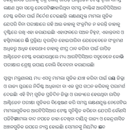
ଲକ୍ଷଣ ଥିବା ସତ୍ତ୍ୱେ ନେଗେଟିଭ ବାହାରିଥିବା ସମସ୍ତ ବ୍ୟକ୍ତିଙ୍କ ଆରଟିପିସିଆର
ଟେଷ୍ଟ କରିବା ପାଇଁ ନିର୍ଦେଶ ଦେଇଛନ୍ତି। ଲକ୍ଷଣଯୁକ୍ତ ମାମଲା ଗୁଡିକ
ଯେପରି ବିନା ପରୀକ୍ଷାରେ ରହି ଆଉ କାହାକୁ ସଂକ୍ରମିତ ନ କରନ୍ତି ତାହାକୁ
ଦୃଷ୍ଟିରେ ରଖି ଏହା କରାଯାଇଛି। ଏହାଫଳରେ ସଅଳ ଚିହ୍ନଟ, ଏକାନ୍ତବାସ ଓ
ହସ୍ପିଟାଲରେ ଭର୍ତ୍ତି ପ୍ରକ୍ରିୟା ତ୍ୱରାନ୍ୱିତ ହୋଇପାରିବ। ଯେତେବେଳେ ସଂକ୍ରମଣ
ଅଧିକରୁ ଅଧିକ ହେଉଥାଏ ତାହାକୁ ଶୀଘ୍ର ଠାବ କରିବା ପାଇଁ ରାପିଡ଼
ଆଣ୍ଟିଜେନ ଟେଷ୍ଟ କରାଯାଉଥିଲେ ମଧ୍ୟ ଆରଟିପିସିଆର ସବୁବେଳେ କୋଭିଡ
ପରୀକ୍ଷାର ଶ୍ରେଷ୍ଠ ଉପାୟ ବୋଲି ବିବେଚନା କରାଯାଉଛି।
ସ୍ୱାସ୍ଥ୍ୟ ମନ୍ତ୍ରଣାଳୟ ମଧ୍ୟ ଏସବୁ ମାମଲା ଗୁଡିକ ଯାଞ୍ଚ କରିବା ପାଇଁ ଉଭୟ ଜିଲ୍ଲା
ଓ ରାଜ୍ୟ ସ୍ତରରେ ନିର୍ଦ୍ଦିଷ୍ଟ ଅଧିକାରୀ ବା ଏକ ଗ୍ରୁପ ଗଠନ କରିବାକୁ ପରାମର୍ଶ
ଦେଇଛି। ଏହି ଟିମ୍‌ ଗୁଡିକ ପ୍ରତିଦିନ ଜିଲ୍ଲା ଓ ରାଜ୍ୟରେ ହେଉଥିବା ରାପିଡ଼
ଆଣ୍ଟିଜେନ ପରୀକ୍ଷା ଗୁଡିକର ବିଶ୍ଳେଷଣ କରି ସମସ୍ତ ଲକ୍ଷଣଯୁକ୍ତ ନେଗେଟିଭ
ମାମଲାଗୁଡିକର ଆରଟିପିସିଆର ଟେଷ୍ଟ ସୁନିଶ୍ଚିତ କରିବେ। ଯେପରି କୌଣସି
ପଜିଟିଭ ମାମଲା ବାଦ ନପଡେ ତାହା ଦେଖିବା ଦାୟିତ୍ବ ରାଜ୍ୟ ଓ କେନ୍ଦ୍ରଶାସିତ
ଅଞ୍ଚଳଗୁଡିକ ଉପରେ ନ୍ୟସ୍ତ ହୋଇଛି। ସେମାନଙ୍କୁ ନିୟମିତ ଭାବେ