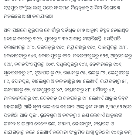
ବ୍ରହ୍ମପୁର ଫର୍ମୁଲା ଲାଗୁ ପରେ ସଂକ୍ରମଣ ନିୟନ୍ତ୍ରଣକୁ ଆସିବା ବିଶେଷଜ୍ଞ
ମହଲରେ ଆଶା କରାଯାଉଛି।
ଅନ୍ୟପକ୍ଷରେ ଗୁରୁବାର ଖୋର୍ଦ୍ଧାରୁ ସର୍ବାଧିକ ୬୮୭ ଆକ୍ରାନ୍ତ ଚିହ୍ନଟ ହୋଇଥିବା
ବେଳେ କଟକରୁ ୩୯୨, ପୁରୀରୁ ୩୩୨ ଆକ୍ରାନ୍ତ ବାହାରିଛନ୍ତି। ସେହିପରି
ବଲାଙ୍ଗୀରରୁ ୧୮୦, ବରଗଡ଼ରୁ ୧୬୯, ମୟୂରଭଞ୍ଜରୁ ୧୬୦, ଯାଜପୁରରୁ ୧୪୮,
କେନ୍ଦ୍ରାପଡ଼ାରୁ ୧୪୭, କୋରାପୁଟରୁ ୧୨୭, ନବରଙ୍ଗପୁରରୁ ୧୨୫, ଅନୁଗୋଳରୁ
୧୧୪, ଜଗତସିଂହପୁରରୁ ୧୦୯, ସମ୍ବଲପୁରରୁ ୧୦୪, ଢ଼େଙ୍କାନାଳରୁ ୧୦୧,
ସୁନ୍ଦରଗଡ଼ରୁ ୯୮, ନୂଆପଡ଼ାରୁ ୯୬, ଗଞ୍ଜାମରୁ ୯୫, ଭଦ୍ରକରୁ ୮୨, କେନ୍ଦୁଝରରୁ
୮୧, ସୋନପୁର, ବାଲେଶ୍ୱର ଓ କଳାହାଣ୍ଡିରୁ ୭୪ ଲେଖାଏଁ, ରାୟଗଡ଼ାରୁ ୫୮,
କନ୍ଧମାଳରୁ ୫୭, ଝାରସୁଗୁଡ଼ାରୁ ୪୯, ନୟାଗଡ଼ରୁ ୪୮, ବୌଦ୍ଧରୁ ୪୧,
ମାଲକାନଗିରିରୁ ୧୯, ଦେବଗଡ଼ ଓ ଗଜପତିରୁ ୧୮ ଲେଖାଏଁ ଆକ୍ରାନ୍ତ ଚିହ୍ନଟ
ହୋଇଛନ୍ତି। ଆଜି ସୁଦ୍ଧା ରାଜ୍ୟରେ କରୋନା ଆକ୍ରାନ୍ତଙ୍କ ସଂଖ୍ୟ ୧,୩୯,୧୨୧ରେ
ପହଞ୍ଚିଛି। ଆଜି ପୁରୀ, ଭୁବନେଶ୍ୱର ଓ କଟକରୁ ୨ ଜଣ ଲେଖାଏଁ ଆକ୍ରାନ୍ତଙ୍କ
ଜୀବନ ଯାଇଥିବା ବେଳେ ଭଦ୍ରକ, ଗଞ୍ଜାମ, କୋରାପୁଟ, ନୟାଗଡ଼ ଓ
ରାୟଗଡ଼ାରୁ ଜଣେ ଲେଖାଏଁ କରୋନା ସଂକ୍ରମିତ ଆଖି ବୁଜିଛନ୍ତି। ୧୦୧ରୁ କମ୍‍