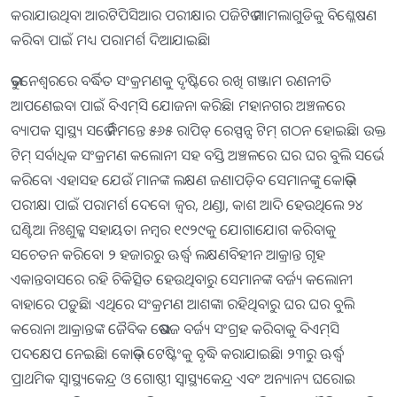
କରାଯାଉଥିବା ଆରଟିପିସିଆର ପରୀକ୍ଷାର ପଜିଟିଭ ମାମଲାଗୁଡିକୁ ବିଶ୍ଳେଷଣ
କରିବା ପାଇଁ ମଧ୍ୟ ପରାମର୍ଶ ଦିଆଯାଇଛି।
ଭୁବନେଶ୍ୱରରେ ବର୍ଦ୍ଧିତ ସଂକ୍ରମଣକୁ ଦୃଷ୍ଟିରେ ରଖି ଗଞ୍ଜାମ ରଣନୀତି
ଆପଣେଇବା ପାଇଁ ବିଏମ୍‍ସି ଯୋଜନା କରିଛି। ମହାନଗର ଅଞ୍ଚଳରେ
ବ୍ୟାପକ ସ୍ୱାସ୍ଥ୍ୟ ସର୍ଭେ ନିମନ୍ତେ ୫୬୫ ରାପିଡ୍‍ ରେସ୍ପନ୍ସ ଟିମ୍‍ ଗଠନ ହୋଇଛି। ଉକ୍ତ
ଟିମ୍‍ ସର୍ବାଧିକ ସଂକ୍ରମଣ କଲୋନୀ ସହ ବସ୍ତି ଅଞ୍ଚଳରେ ଘର ଘର ବୁଲି ସର୍ଭେ
କରିବେ। ଏହାସହ ଯେଉଁ ମାନଙ୍କ ଲକ୍ଷଣ ଜଣାପଡ଼ିବ ସେମାନଙ୍କୁ କୋଭିଡ୍‍
ପରୀକ୍ଷା ପାଇଁ ପରାମର୍ଶ ଦେବେ। ଜ୍ୱର, ଥଣ୍ଡା, କାଶ ଆଦି ହେଉଥିଲେ ୨୪
ଘଣ୍ଟିଆ ନିଃଶୁଳ୍କ ସହାୟତା ନମ୍ବର ୧୯୨୯କୁ ଯୋଗାଯୋଗ କରିବାକୁ
ସଚେତନ କରିବେ। ୨ ହଜାରରୁ ଊର୍ଦ୍ଧ୍ବ ଲକ୍ଷଣବିହୀନ ଆକ୍ରାନ୍ତ ଗୃହ
ଏକାନ୍ତବାସରେ ରହି ଚିକିତ୍ସିତ ହେଉଥିବାରୁ ସେମାନଙ୍କ ବର୍ଜ୍ୟ କଲୋନୀ
ବାହାରେ ପଡ଼ୁଛି। ଏଥିରେ ସଂକ୍ରମଣ ଆଶଙ୍କା ରହିଥିବାରୁ ଘର ଘର ବୁଲି
କରୋନା ଆକ୍ରାନ୍ତଙ୍କ ଜୈବିକ ଭେଷଜ ବର୍ଜ୍ୟ ସଂଗ୍ରହ କରିବାକୁ ବିଏମ୍‍ସି
ପଦକ୍ଷେପ ନେଇଛି। କୋଭିଡ୍‍ ଟେଷ୍ଟିଂକୁ ବୃଦ୍ଧି କରାଯାଇଛି। ୨୩ରୁ ଊର୍ଦ୍ଧ୍ବ
ପ୍ରାଥମିକ ସ୍ୱାସ୍ଥ୍ୟକେନ୍ଦ୍ର ଓ ଗୋଷ୍ଠୀ ସ୍ୱାସ୍ଥ୍ୟକେନ୍ଦ୍ର ଏବଂ ଅନ୍ୟାନ୍ୟ ଘରୋଇ