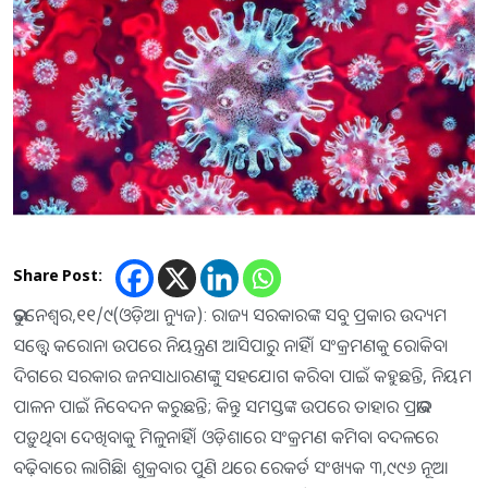
Share Post:
ଭୁବନେଶ୍ୱର,୧୧/୯(ଓଡ଼ିଆ ନ୍ୟୁଜ): ରାଜ୍ୟ ସରକାରଙ୍କ ସବୁ ପ୍ରକାର ଉଦ୍ୟମ
ସତ୍ତ୍ୱେ କରୋନା ଉପରେ ନିୟନ୍ତ୍ରଣ ଆସିପାରୁ ନାହିଁ। ସଂକ୍ରମଣକୁ ରୋକିବା
ଦିଗରେ ସରକାର ଜନସାଧାରଣଙ୍କୁ ସହଯୋଗ କରିବା ପାଇଁ କହୁଛନ୍ତି, ନିୟମ
ପାଳନ ପାଇଁ ନିବେଦନ କରୁଛନ୍ତି; କିନ୍ତୁ ସମସ୍ତଙ୍କ ଉପରେ ତାହାର ପ୍ରଭାବ
ପଡ଼ୁଥିବା ଦେଖିବାକୁ ମିଳୁନାହିଁ। ଓଡ଼ିଶାରେ ସଂକ୍ରମଣ କମିବା ବଦଳରେ
ବଢ଼ିବାରେ ଲାଗିଛି। ଶୁକ୍ରବାର ପୁଣି ଥରେ ରେକର୍ଡ ସଂଖ୍ୟକ ୩,୯୯୬ ନୂଆ