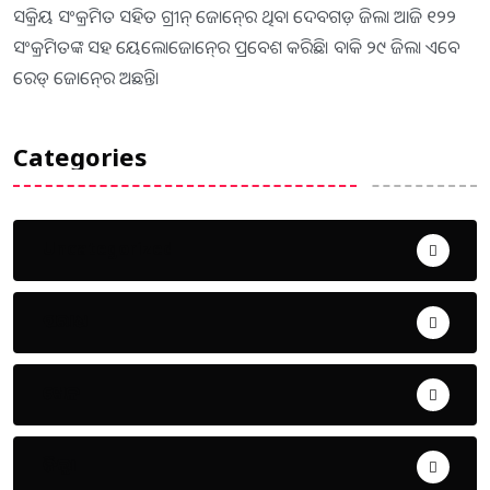
ସକ୍ରିୟ ସଂକ୍ରମିତ ସହିତ ଗ୍ରୀନ୍‍ ଜୋନ୍‍ରେ ଥିବା ଦେବଗଡ଼ ଜିଲା ଆଜି ୧୨୨
ସଂକ୍ରମିତଙ୍କ ସହ ୟେଲୋଜୋନ୍‍ରେ ପ୍ରବେଶ କରିଛି। ବାକି ୨୯ ଜିଲା ଏବେ
ରେଡ୍‍ ଜୋନ୍‍ରେ ଅଛନ୍ତି।
Categories
Uncategorized
ଅପରାଧ
ଖେଳ
ଜିଲ୍ଲା