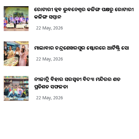
ରୋଟାରୀ କ୍ଲବ ଭୁବନେଶ୍ୱର କଳିଙ୍ଗ ପକ୍ଷରୁ ରୋଟାରୀ
କଳିଙ୍ଗ ସମ୍ମାନ
22 May, 2026
ମାଲାବାର ଚନ୍ଦ୍ରଶେଖରପୁର ଷ୍ଟୋରରେ ଆର୍ଟିଷ୍ଟ୍ରି ସୋ
22 May, 2026
ନୀଳାଦ୍ରି ବିହାର ସରସ୍ୱତୀ ବିଦ୍ୟା ମନ୍ଦିରର ଶତ
ପ୍ରତିଶତ ସଫଳତା
22 May, 2026
Copyright
2026
BrandingKaro.com
. All Rights Reserved.