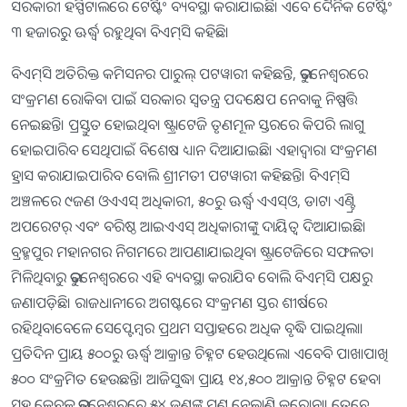
ସରକାରୀ ହସ୍ପିଟାଲରେ ଟେଷ୍ଟିଂ ବ୍ୟବସ୍ଥା କରାଯାଇଛି। ଏବେ ଦୈନିକ ଟେଷ୍ଟିଂ
୩ ହଜାରରୁ ଊର୍ଦ୍ଧ୍ବ ରହୁଥିବା ବିଏମ୍‍ସି କହିଛି।
ବିଏମ୍‍ସି ଅତିରିକ୍ତ କମିସନର ପାରୁଲ୍‍ ପଟୱାରୀ କହିଛନ୍ତି, ଭୁବନେଶ୍ୱରରେ
ସଂକ୍ରମଣ ରୋକିବା ପାଇଁ ସରକାର ସ୍ୱତନ୍ତ୍ର ପଦକ୍ଷେପ ନେବାକୁ ନିଷ୍ପତ୍ତି
ନେଇଛନ୍ତି। ପ୍ରସ୍ତୁତ ହୋଇଥିବା ଷ୍ଟ୍ରାଟେଜି ତୃଣମୂଳ ସ୍ତରରେ କିପରି ଲାଗୁ
ହୋଇପାରିବ ସେଥିପାଇଁ ବିଶେଷ ଧ୍ୟାନ ଦିଆଯାଇଛି। ଏହାଦ୍ୱାରା ସଂକ୍ରମଣ
ହ୍ରାସ କରାଯାଇପାରିବ ବୋଲି ଶ୍ରୀମତୀ ପଟୱାରୀ କହିଛନ୍ତି। ବିଏମ୍‍ସି
ଅଞ୍ଚଳରେ ୯ଜଣ ଓଏଏସ୍‍ ଅଧିକାରୀ, ୫୦ରୁ ଊର୍ଦ୍ଧ୍ବ ଏଏସ୍‍ଓ, ଡାଟା ଏଣ୍ଟ୍ରି
ଅପରେଟର୍‍ ଏବଂ ବରିଷ୍ଠ ଆଇଏଏସ୍‍ ଅଧିକାରୀଙ୍କୁ ଦାୟିତ୍ୱ ଦିଆଯାଇଛି।
ବ୍ରହ୍ମପୁର ମହାନଗର ନିଗମରେ ଆପଣାଯାଇଥିବା ଷ୍ଟ୍ରାଟେଜିରେ ସଫଳତା
ମିଳିଥିବାରୁ ଭୁବନେଶ୍ୱରରେ ଏହି ବ୍ୟବସ୍ଥା କରାଯିବ ବୋଲି ବିଏମ୍‍ସି ପକ୍ଷରୁ
ଜଣାପଡ଼ିଛି। ରାଜଧାନୀରେ ଅଗଷ୍ଟରେ ସଂକ୍ରମଣ ସ୍ତର ଶୀର୍ଷରେ
ରହିଥିବାବେଳେ ସେପ୍ଟେମ୍ବର ପ୍ରଥମ ସପ୍ତାହରେ ଅଧିକ ବୃଦ୍ଧି ପାଇଥିଲା।
ପ୍ରତିଦିନ ପ୍ରାୟ ୫୦୦ରୁ ଊର୍ଦ୍ଧ୍ବ ଆକ୍ରାନ୍ତ ଚିହ୍ନଟ ହେଉଥିଲେ। ଏବେବି ପାଖାପାଖି
୫୦୦ ସଂକ୍ରମିତ ହେଉଛନ୍ତି। ଆଜିସୁଦ୍ଧା ପ୍ରାୟ ୧୪,୫୦୦ ଆକ୍ରାନ୍ତ ଚିହ୍ନଟ ହେବା
ସହ କେବଳ ଭୁବନେଶ୍ବରରେ ୫୪ ଜଣଙ୍କ ମୁଣ୍ଡ ନେଲାଣି କରୋନା। ତେବେ