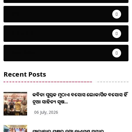
ଜିଲ୍ଲା
ଜୀବନ ଚର୍ଯ୍ୟା
ଦେଶ ବିଦେଶ
Recent Posts
କବିତା ପୁସ୍ତକ ମୁଠାଏ ଅବସୋସ ଲୋକାର୍ପିତ ଅବସୋସ ହିଁ
ନୂଆ ସାହିତ୍ୟ ସୃଷ...
06 July, 2026
ମାଲାବାର ପକ୍ଷରୁ ନୁଓ୍ବା ଡାଏମଣ୍ଡ ସମ୍ଭାର