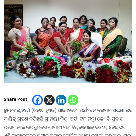
Share Post:
ଭୁବନେଶ୍ବର,୨୨/୮(ଓଡ଼ିଆ ନ୍ୟୁଜ) ଆଜି ଓଡିଶା ପର୍ଯ୍ୟଟନ ନିଗମର ଅଧ୍ୟକ୍ଷା ଭାବେ
ଦାୟିତ୍ବ ଗ୍ରହଣ କରିଛନ୍ତି ଶ୍ରୀମୟୀ ମିଶ୍ର। ପର୍ଯ୍ୟଟନ ମନ୍ତ୍ରୀ ଜ୍ୟୋତି ପ୍ରକାଶ
ପାଣିଗ୍ରାହୀଙ୍କ ଉପସ୍ଥିତରେ ଶ୍ରୀମତୀ ମିଶ୍ର ବିଧିବଦ୍ଧ ଭାବେ ଦାୟିତ୍ବ ନେଇଛନ୍ତି।
ଏହି କାର୍ଯ୍ୟକ୍ରମରେ ସମାଜ ମଙ୍ଗଳ ବୋର୍ଡର ଅଧ୍ୟକ୍ଷା କସ୍ତୁରୀ ମହାପାତ୍ର, ଯୁବ