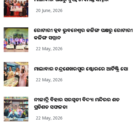
20 June, 2026
ରୋଟାରୀ କ୍ଲବ ଭୁବନେଶ୍ୱର କଳିଙ୍ଗ ପକ୍ଷରୁ ରୋଟାରୀ
କଳିଙ୍ଗ ସମ୍ମାନ
22 May, 2026
ମାଲାବାର ଚନ୍ଦ୍ରଶେଖରପୁର ଷ୍ଟୋରରେ ଆର୍ଟିଷ୍ଟ୍ରି ସୋ
22 May, 2026
ନୀଳାଦ୍ରି ବିହାର ସରସ୍ୱତୀ ବିଦ୍ୟା ମନ୍ଦିରର ଶତ
ପ୍ରତିଶତ ସଫଳତା
22 May, 2026