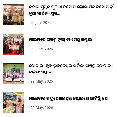
କବିତା ପୁସ୍ତକ ମୁଠାଏ ଅବସୋସ ଲୋକାର୍ପିତ ଅବସୋସ ହିଁ
ନୂଆ ସାହିତ୍ୟ ସୃଷ...
06 July, 2026
ମାଲାବାର ପକ୍ଷରୁ ନୁଓ୍ବା ଡାଏମଣ୍ଡ ସମ୍ଭାର
20 June, 2026
ରୋଟାରୀ କ୍ଲବ ଭୁବନେଶ୍ୱର କଳିଙ୍ଗ ପକ୍ଷରୁ ରୋଟାରୀ
କଳିଙ୍ଗ ସମ୍ମାନ
22 May, 2026
ମାଲାବାର ଚନ୍ଦ୍ରଶେଖରପୁର ଷ୍ଟୋରରେ ଆର୍ଟିଷ୍ଟ୍ରି ସୋ
22 May, 2026