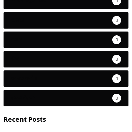
Uncategorized
ଅପରାଧ
ଖେଳ
ଜିଲ୍ଲା
ଜୀବନ ଚର୍ଯ୍ୟା
ଦେଶ ବିଦେଶ
Recent Posts