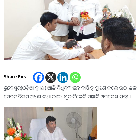
Share Post:
ଭୁବନେଶ୍ବର(ଓଡ଼ିଆ ନ୍ୟୁଜ) ଆଜି ବିଧିବଦ୍ଧ ଭାବେ ଦାୟିତ୍ବ ଗ୍ରହଣ କଲେ ଉଠା ଜଳ
ସେଚନ ନିଗମ ଅଧକ୍ଷ ତଥା ରାଜ୍ୟ ଯୁବ ବିଜେଡି ସଭାପତି ଅମରେଶ ପତ୍ରୀ ।