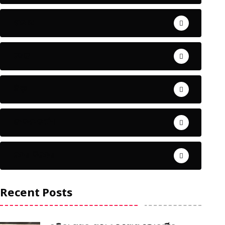
ଅପରାଧ
ଖେଳ
ଜିଲ୍ଲା
ଜୀବନ ଚର୍ଯ୍ୟା
ଦେଶ ବିଦେଶ
Recent Posts