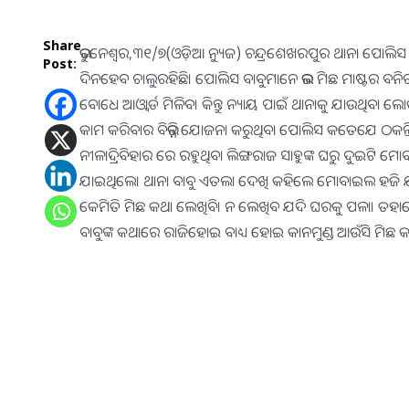
Share
ଭୁବନେଶ୍ବର,୩୧/୭(ଓଡ଼ିଆ ନ୍ୟୁଜ) ଚନ୍ଦ୍ରଶେଖରପୁର ଥାନା ପୋଲିସ
Post:
ଦିନହେବ ଚାଲୁରହିଛି। ପୋଲିସ ବାବୁମାନେ ଭଲ ମିଛ ମାଷ୍ଟର ବନ
ବୋଧେ ଆଓ୍ବାର୍ଡ ମିଳିବ। କିନ୍ତୁ ନ୍ୟାୟ ପାଇଁ ଥାନାକୁ ଯାଉଥିବ
କାମ କରିବାର ବିଭିନ୍ନ ଯୋଜନା କରୁଥିବା ପୋଲିସ କତେଯେ ଠକନ୍ତି
ନୀଳାଦ୍ରିବିହାର ରେ ରହୁଥିବା ଲିଙ୍ଗରାଜ ସାହୁଙ୍କ ଘରୁ ଦୁଇଟ
ଯାଇଥିଲେ। ଥାନା ବାବୁ ଏତଲା ଦେଖି କହିଲେ ମୋବାଇଲ ହଜି ଯା
କେମିତି ମିଛ କଥା ଲେଖିବି। ନ ଲେଖିବ ଯଦି ଘରକୁ ପଳା। ତହ
ବାବୁଙ୍କ କଥାରେ ରାଜିହୋଇ ବାଧ୍ୟ ହୋଇ କାନମୁଣ୍ଡ ଆଉଁସି ମିଛ 