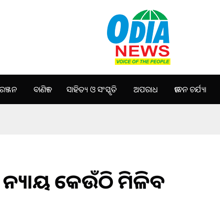
ଞ୍ଜନ
ବାଣିଜ୍ୟ
ସାହିତ୍ୟ ଓ ସଂସ୍କୃତି
ଅପରାଧ
ଜୀବନ ଚର୍ଯ୍ୟା
ା। ନ୍ୟାୟ କେଉଁଠି ମିଳିବ