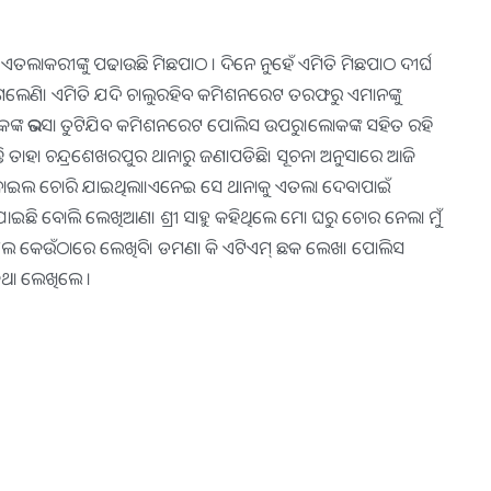
 ଏତଲାକରୀଙ୍କୁ ପଢାଉଛି ମିଛପାଠ । ଦିନେ ନୁହେଁ ଏମିତି ମିଛପାଠ ଦୀର୍ଘ
ିଗଲେଣି। ଏମିତି ଯଦି ଚାଲୁରହିବ କମିଶନରେଟ ତରଫରୁ ଏମାନଙ୍କୁ
ା ଲୋକଙ୍କ ଭରସା ତୁଟିଯିବ କମିଶନରେଟ ପୋଲିସ ଉପରୁ।ଲୋକଙ୍କ ସହିତ ରହି
 ତାହା ଚନ୍ଦ୍ରଶେଖରପୁର ଥାନାରୁ ଜଣାପଡିଛି। ସୂଚନା ଅନୁସାରେ ଆଜି
ି ମୋବାଇଲ ଚୋରି ଯାଇଥିଲା।ଏନେଇ ସେ ଥାନାକୁ ଏତଲା ଦେବାପାଇଁ
ଇଛି ବୋଲି ଲେଖିଆଣ। ଶ୍ରୀ ସାହୁ କହିଥିଲେ ମୋ ଘରୁ ଚୋର ନେଲା ମୁଁ
ାଲେ କେଉଁଠାରେ ଲେଖିବି। ଡମଣା କି ଏଟିଏମ୍ ଛକ ଲେଖ। ପୋଲିସ
କଥା ଲେଖିଲେ ।