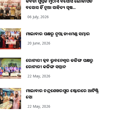
କବିତା ପୁସ୍ତକ ମୁଠାଏ ଅବସୋସ ଲୋକାର୍ପିତ
ଅବସୋସ ହିଁ ନୂଆ ସାହିତ୍ୟ ସୃଷ...
06 July, 2026
ମାଲାବାର ପକ୍ଷରୁ ନୁଓ୍ବା ଡାଏମଣ୍ଡ ସମ୍ଭାର
20 June, 2026
ରୋଟାରୀ କ୍ଲବ ଭୁବନେଶ୍ୱର କଳିଙ୍ଗ ପକ୍ଷରୁ
ରୋଟାରୀ କଳିଙ୍ଗ ସମ୍ମାନ
22 May, 2026
ମାଲାବାର ଚନ୍ଦ୍ରଶେଖରପୁର ଷ୍ଟୋରରେ ଆର୍ଟିଷ୍ଟ୍ରି
ସୋ
22 May, 2026