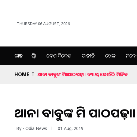
THURSDAY 06 AUGUST, 2026
ରାଜ୍ୟ
ଜିଲ୍ଲା
ଦେଶ ବିଦେଶ
ରାଜନୀତି
ଖେଳ
ମନୋର
HOME
ଥାନା ବାବୁଙ୍କ ମିଛ ପାଠପଢ଼ା। ନ୍ୟାୟ କେଉଁଠି ମିଳିବ
ଥାନା ବାବୁଙ୍କ ମିଛ ପାଠପଢ଼
By - Odia News
01 Aug, 2019