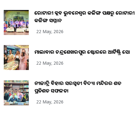
ରୋଟାରୀ କ୍ଲବ ଭୁବନେଶ୍ୱର କଳିଙ୍ଗ ପକ୍ଷରୁ ରୋଟାରୀ
କଳିଙ୍ଗ ସମ୍ମାନ
22 May, 2026
ମାଲାବାର ଚନ୍ଦ୍ରଶେଖରପୁର ଷ୍ଟୋରରେ ଆର୍ଟିଷ୍ଟ୍ରି ସୋ
22 May, 2026
ନୀଳାଦ୍ରି ବିହାର ସରସ୍ୱତୀ ବିଦ୍ୟା ମନ୍ଦିରର ଶତ
ପ୍ରତିଶତ ସଫଳତା
22 May, 2026