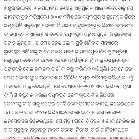
ଶଶୁର ଦୟାନନ୍ଦ ଶତପଥୀଙ୍କ ଆଦର୍ଶରେ ଅନୁପ୍ରାଣିତ ଥାଇ ଜନସେବାକୁ ସେ
ଜୀବନର ବ୍ରତ କରିଥିଲେ । ୨୦୦୯ ମସିହାରେ ସମ୍ବଲପୁର ଓ ଭୁବନେଶ୍ୱର ଭିତରେ
ଇଣ୍ଟରସିଟି ଏକ୍ସପ୍ରେସ୍ ରେଳଗାଡ଼ି ସକାଳେ ଦୁଇପଟରୁ ଚାଲିବାର ଆଇନ୍‌ତଃ
ବ୍ୟବସ୍ଥା ହୋଇଥିଲେ ମଧ୍ୟ କେବଳ ସମ୍ବଲପୁର ପଟୁ ଆସୁଥିଲା ଓ ଭୁବନେଶ୍ୱର
ପଟୁ ଚାଲୁନଥିଲା । ଆମେ ଅନେକ ଲୋକ ପ୍ରତି ଶନିବାର ସନ୍ଧ୍ୟାରେ
ଭୁବନେଶ୍ୱର ଆସିବାକୁ ଓ ସୋମବାର ସକାଳେ ସମ୍ବଲପୁର ଯିବାକୁ ଅସୁବିଧା
ଭୋଗୁଥିଲୁ । କେତେକ ସହକର୍ମୀଙ୍କ ପରାମର୍ଶ କ୍ରମେ ମୁଁ ତାଙ୍କୁ ଭେଟି ଭୁବନେଶ୍ୱର
ପଟୁ ସେହି ରେଳ ଚଳାଚଳ ପାଇଁ ବ୍ୟବସ୍ଥା କରିବାକୁ କହିଥିଲି । ସେ ମୋତେ
କେନ୍ଦ୍ର ରେଳମନ୍ତ୍ରୀଙ୍କ ଉଦ୍ଦେଶ୍ୟରେ ଚିଠିଟିଏ ପ୍ରସ୍ତୁତ କରିବାକୁ କହିଥିଲେ । ମୁଁ
ତାହା କରି ତାଙ୍କୁ ଦେଇଥିଲି । ସେ ସେଥିରେ ନିଜର ଓ ଅନ୍ୟ କିଛି ଜଣାଶୁଣା
ବ୍ୟକ୍ତିଙ୍କ ଦସ୍ତଖତ କରାଇ ସମ୍ବଲପୁର ରେଳ ର୍କୃପକ୍ଷଙ୍କ ଜରିଆରେ
ରେଳମନ୍ତ୍ରୀଙ୍କ ପାଖକୁ ପଠେଇ ସେହି ରେଳ ଚଳାଚଳ ବ୍ୟବସ୍ଥା କରେଇଥିଲେ
। ଯିଏ ଆଜି ସାରା ଜୀବନ କିଛି ପାଇବାର ଉଦ୍ଦେଶ୍ୟ ନ ରଖି ନିରୋଳା
ଜନସେବାରେ ବିତେଇଥିଲେ, ସେ ମୃତ୍ୟୁ ପରେ ବି ସେଇ ଶରୀର ମେଡ଼ିକାଲ
ପାଠ ପଢୁଥିବା ଛାତ୍ରଛାତ୍ରୀମାନଙ୍କ ପରୀକ୍ଷା ନିରୀକ୍ଷା ପାଇଁ ଜୀବିତାବସ୍ଥାରେ
ଶରୀର ଦାନ କରିଥିଲେ । ଏହାଠାରୁ ଆଉ ସାର୍ଥକ ଜୀବନ କଣ ହୋଇପାରେ ।