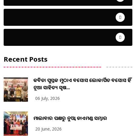
ଜୀବନ ଚର୍ଯ୍ୟା
ଦେଶ ବିଦେଶ
Recent Posts
କବିତା ପୁସ୍ତକ ମୁଠାଏ ଅବସୋସ ଲୋକାର୍ପିତ ଅବସୋସ ହିଁ
ନୂଆ ସାହିତ୍ୟ ସୃଷ...
06 July, 2026
ମାଲାବାର ପକ୍ଷରୁ ନୁଓ୍ବା ଡାଏମଣ୍ଡ ସମ୍ଭାର
20 June, 2026