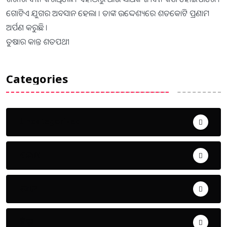
ଗୋଟିଏ ଯୁଗର ଅବସାନ ହେଲା । ତାଙ୍କ ଉଦ୍ଦେଶ୍ୟରେ ଶତକୋଟି ପ୍ରଣାମ
ଅର୍ପଣ କରୁଛି ।
ତୁଷାର କାନ୍ତ ଶତପଥୀ
Categories
Uncategorized
ଅପରାଧ
ଖେଳ
ଜିଲ୍ଲା