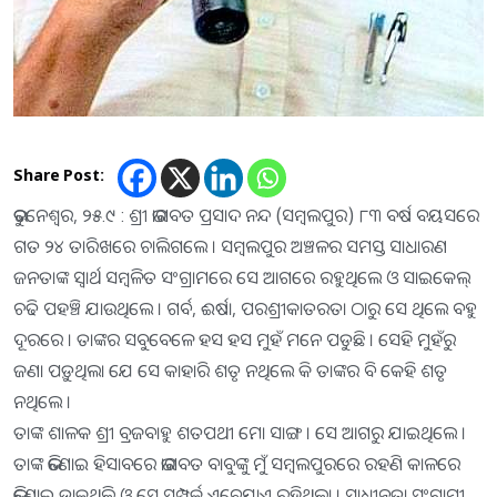
Share Post:
ଭୁବନେଶ୍ୱର, ୨୫.୯ : ଶ୍ରୀ ଭାଗବତ ପ୍ରସାଦ ନନ୍ଦ (ସମ୍ବଲପୁର) ୮୩ ବର୍ଷ ବୟସରେ
ଗତ ୨୪ ତାରିଖରେ ଚାଲିଗଲେ । ସମ୍ବଲପୁର ଅଞ୍ଚଳର ସମସ୍ତ ସାଧାରଣ
ଜନତାଙ୍କ ସ୍ୱାର୍ଥ ସମ୍ବଳିତ ସଂଗ୍ରାମରେ ସେ ଆଗରେ ରହୁଥିଲେ ଓ ସାଇକେଲ୍
ଚଢି ପହଞ୍ଚି ଯାଉଥିଲେ । ଗର୍ବ, ଈର୍ଷା, ପରଶ୍ରୀକାତରତା ଠାରୁ ସେ ଥିଲେ ବହୁ
ଦୂରରେ । ତାଙ୍କର ସବୁବେଳେ ହସ ହସ ମୁହଁ ମନେ ପଡୁଛି । ସେହି ମୁହଁରୁ
ଜଣା ପଡ଼ୁଥିଲା ଯେ ସେ କାହାରି ଶତୃ ନଥିଲେ କି ତାଙ୍କର ବି କେହି ଶତୃ
ନଥିଲେ ।
ତାଙ୍କ ଶାଳକ ଶ୍ରୀ ବ୍ରଜବାହୁ ଶତପଥୀ ମୋ ସାଙ୍ଗ । ସେ ଆଗରୁ ଯାଇଥିଲେ ।
ତାଙ୍କ ଭିଣୋଇ ହିସାବରେ ଭାଗବତ ବାବୁଙ୍କୁ ମୁଁ ସମ୍ବଲପୁରରେ ରହଣି କାଳରେ
ଭିଣୋଇ ଡ଼ାକୁଥିଲି ଓ ସେ ସମ୍ପର୍କ ଏବେଯାଏ ରହିଥିଲା । ସ୍ୱାଧୀନତା ସଂଗ୍ରାମୀ