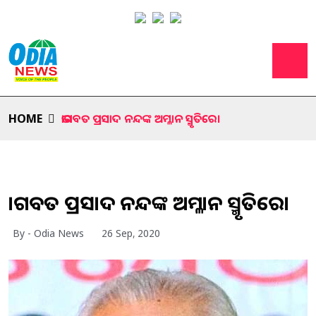
HOME
ଭାଗବତ ପ୍ରସାଦ ନନ୍ଦଙ୍କ ଅମ୍ଳାନ ସ୍ମୃତିରେ।
ଭାଗବତ ପ୍ରସାଦ ନନ୍ଦଙ୍କ ଅମ୍ଳାନ ସ୍ମୃତିରେ।
By - Odia News
26 Sep, 2020