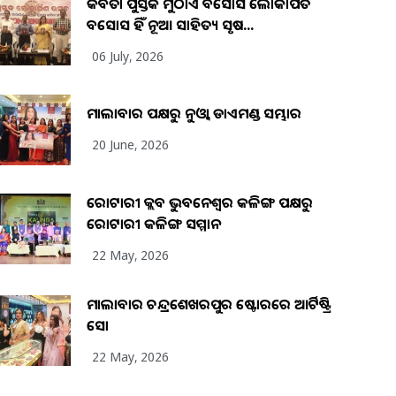
କବିତା ପୁସ୍ତକ ମୁଠାଏ ଅବସୋସ ଲୋକାର୍ପିତ
ଅବସୋସ ହିଁ ନୂଆ ସାହିତ୍ୟ ସୃଷ...
06 July, 2026
ମାଲାବାର ପକ୍ଷରୁ ନୁଓ୍ବା ଡାଏମଣ୍ଡ ସମ୍ଭାର
20 June, 2026
ରୋଟାରୀ କ୍ଲବ ଭୁବନେଶ୍ୱର କଳିଙ୍ଗ ପକ୍ଷରୁ
ରୋଟାରୀ କଳିଙ୍ଗ ସମ୍ମାନ
22 May, 2026
ମାଲାବାର ଚନ୍ଦ୍ରଶେଖରପୁର ଷ୍ଟୋରରେ ଆର୍ଟିଷ୍ଟ୍ରି
ସୋ
22 May, 2026