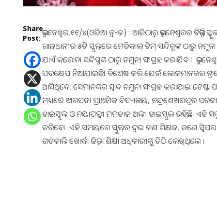
Share
ଭୁବନେଶ୍ଵର,୧୧/୪(ଓଡ଼ିଆ ନ୍ୟୁଜ) : ଆଜିଠାରୁ ଭୁବନେଶ୍ୱରର ବିଭିନ୍ନ 
Post:
ରାଜଧାନୀର ୫ଟି ସ୍କୁଲ୍‌ରେ ମେଡିକାଲ୍ ଟିମ୍ ସନ୍ଦିଗ୍ଧଙ୍କ ଠାରୁ ନମୁନ
ଯାଏଁ କରୋନା ସନ୍ଦିଗ୍ଧଙ୍କ ଠାରୁ ନମୁନା ସଂଗ୍ରହ କରାଯିବ । ଭୁବନେ
ପଦକ୍ଷେପ ନିଆଯାଇଛି। ବିଶେଷ କରି ଯେଉଁ ଲୋକମାନଙ୍କର ଟ୍ରାଭେଲ୍ ହ
ଆସିଥିବେ, ସେମାନଙ୍କର ସ୍ୱାବ ନମୁନା ସଂଗ୍ରହ କରାଯାଇ ଟେଷ୍ଟ ପ
ମଧ୍ୟରେ ଝାରପଡା ପ୍ରାଥମିକ ବିଦ୍ୟାଳୟ, ଚନ୍ଦ୍ରଶେଖରପୁର ସରକାର
ହାଇସ୍କୁଲ ଓ ନୟାପଲ୍ଲୀ ମମତାଜ ଅଲୀ ହାଇସ୍କୁଲ ରହିଛି। ଏହି ସବ
କରିବେ। ଏହି ସମୟରେ ସ୍କୁଲ୍‌ର ଦୁଇ ଜଣ ଶିକ୍ଷକ, ଜଣେ ସ୍ୱିପର ଓ ଜ
ଗତକାଲି ଖୋର୍ଦ୍ଧା ଜିଲ୍ଲା ଶିକ୍ଷା ଅଧିକାରୀଙ୍କୁ ଚିଠି ଲେଖିଥିଲେ ।