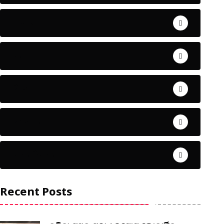
ଅପରାଧ
ଖେଳ
ଜିଲ୍ଲା
ଜୀବନ ଚର୍ଯ୍ୟା
ଦେଶ ବିଦେଶ
Recent Posts