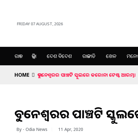
FRIDAY 07 AUGUST, 2026
ରାଜ୍ୟ
ଜିଲ୍ଲା
ଦେଶ ବିଦେଶ
ରାଜନୀତି
ଖେଳ
ମନୋର
HOME
ଭୁବନେଶ୍ୱରର ପାଞ୍ଚଟି ସ୍କୁଲରେ କରୋନା ଟେଷ୍ଟ ଆରମ୍ଭ।
ଭୁବନେଶ୍ୱରର ପାଞ୍ଚଟି ସ୍କ
By - Odia News
11 Apr, 2020