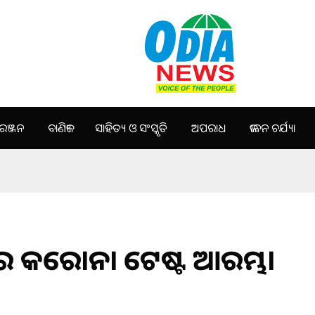
ଞ୍ଜନ
ବାଣିଜ୍ୟ
ସାହିତ୍ୟ ଓ ସଂସ୍କୃତି
ଅପରାଧ
ଜୀବନ ଚର୍ଯ୍ୟା
ୁଲରେ କରୋନା ଟେଷ୍ଟ ଆରମ୍ଭ।