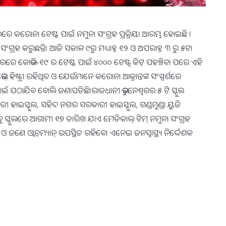
ସ୍କୁଲରେ କରୋନା ଟେଷ୍ଟ ପାଇଁ ନମୁନା ସଂଗ୍ରହ ପ୍ରକ୍ରିୟା ଆରମ୍ଭ ହୋଇଛି ।
ା ସଂଗ୍ରହ କରୁଛନ୍ତି। ଆଜି ସକାଳ ୯ରୁ ମଧ୍ୟାହ୍ନ ୧୨ ଓ ଅପରାହ୍ନ ୩ ରୁ ୫ଟା
ଶ୍ୱରରେ କୋଭିଡ-୧୯ ର ଟେଷ୍ଟ ପାଇଁ ୪୦୦୦ ଟେଷ୍ଟ୍ କିଟ୍ ପହଞ୍ଚିବା ପରେ ଏହି
ିଷ୍ଟ୍ରୀ ରହିଥିବ ଓ ଯେଉଁମାନେ କରୋନା ଆକ୍ରାନ୍ତଙ୍କ ସଂସ୍ପର୍ଶରେ
ାଇଁ ପଠାଯିବ ବୋଲି ଜଣାପଡିଛି।ରାଜଧାନୀ ଭୁବନେଶ୍ଵରର ୫ ଟି ସ୍କୁଲ
ୀ ହାଇସ୍କୁଲ, ସହିଦ ନଗର ସରକାରୀ ହାଇସ୍କୁଲ, ଗଣ୍ଡମୁଣ୍ଡା ୟୁଜି
ୁ ସ୍କୁଲରେ ଆଗାମୀ ୧୭ ତାରିଖ ଯାଏ ମେଡିକାଲ୍ ଟିମ୍ ନମୁନା ସଂଗ୍ରହ
ଣେ ଓ୍ୱାଚ୍‌ମ୍ୟାନ୍‌ ଉପସ୍ଥିତ ରହିବେ। ଏନେଇ ଜନସ୍ୱାସ୍ଥ୍ୟ ନିର୍ଦ୍ଦେଶକ