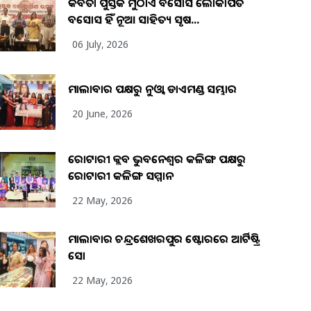
କବିତା ପୁସ୍ତକ ମୁଠାଏ ଅବସୋସ ଲୋକାର୍ପିତ
ଅବସୋସ ହିଁ ନୂଆ ସାହିତ୍ୟ ସୃଷ...
06 July, 2026
ମାଲାବାର ପକ୍ଷରୁ ନୁଓ୍ବା ଡାଏମଣ୍ଡ ସମ୍ଭାର
20 June, 2026
ରୋଟାରୀ କ୍ଲବ ଭୁବନେଶ୍ୱର କଳିଙ୍ଗ ପକ୍ଷରୁ
ରୋଟାରୀ କଳିଙ୍ଗ ସମ୍ମାନ
22 May, 2026
ମାଲାବାର ଚନ୍ଦ୍ରଶେଖରପୁର ଷ୍ଟୋରରେ ଆର୍ଟିଷ୍ଟ୍ରି
ସୋ
22 May, 2026