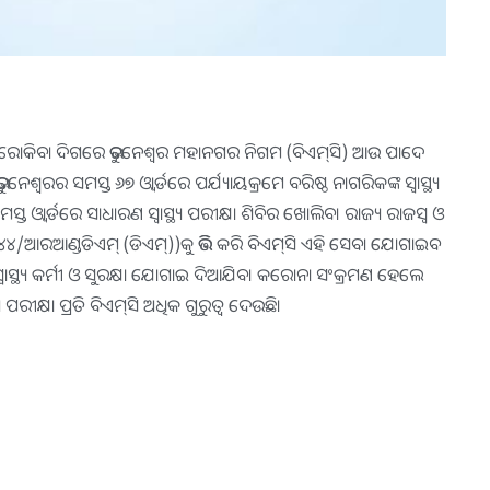
ୁ ରୋକିବା ଦିଗରେ ଭୁବନେଶ୍ୱର ମହାନଗର ନିଗମ (ବିଏମ୍‌ସି) ଆଉ ପାଦେ
ଶ୍ୱରର ସମସ୍ତ ୬୭ ଓ୍ବାର୍ଡରେ ପର୍ଯ୍ୟାୟକ୍ରମେ ବରିଷ୍ଠ ନାଗରିକଙ୍କ ସ୍ବାସ୍ଥ୍ୟ
ସ୍ତ ଓ୍ବାର୍ଡରେ ସାଧାରଣ ସ୍ବାସ୍ଥ୍ୟ ପରୀକ୍ଷା ଶିବିର ଖୋଲିବ। ରାଜ୍ୟ ରାଜସ୍ବ ଓ
୪୪/ଆରଆଣ୍ଡଡିଏମ୍‌ (ଡିଏମ୍‌))କୁ ଭିତ୍ତି କରି ବିଏମ୍‌ସି ଏହି ସେବା ଯୋଗାଇବ
ାସ୍ଥ୍ୟ କର୍ମୀ ଓ ସୁରକ୍ଷା ଯୋଗାଇ ଦିଆଯିବ। କରୋନା ସଂକ୍ରମଣ ହେଲେ
ୟ ପରୀକ୍ଷା ପ୍ରତି ବିଏମ୍‌ସି ଅଧିକ ଗୁରୁତ୍ୱ ଦେଉଛି।