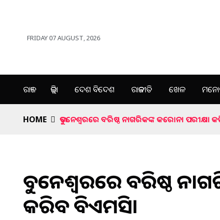
FRIDAY 07 AUGUST, 2026
ରାଜ୍ୟ
ଜିଲ୍ଲା
ଦେଶ ବିଦେଶ
ରାଜନୀତି
ଖେଳ
ମନୋର
HOME
ଭୁବନେଶ୍ୱରରେ ବରିଷ୍ଠ ନାଗରିକଙ୍କ କରୋନା ପରୀକ୍ଷା କ
ଭୁବନେଶ୍ୱରରେ ବରିଷ୍ଠ ନାଗ
କରିବ ବିଏମସି।