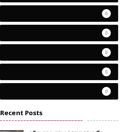
ଅପରାଧ
ଖେଳ
ଜିଲ୍ଲା
ଜୀବନ ଚର୍ଯ୍ୟା
ଦେଶ ବିଦେଶ
Recent Posts