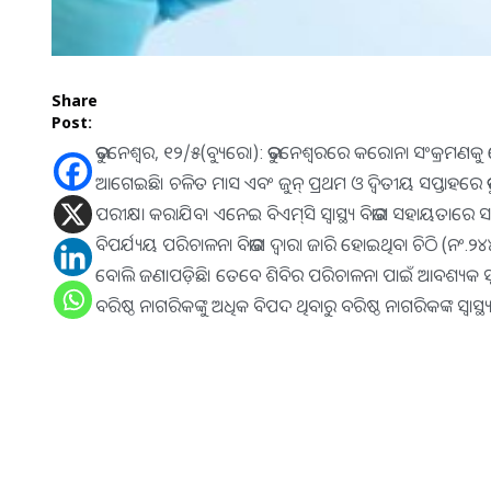
Share
Post:
ଭୁବନେଶ୍ୱର, ୧୨/୫(ବ୍ୟୁରୋ): ଭୁବନେଶ୍ୱରରେ କରୋନା ସଂକ୍ରମଣକ
ଆଗେଇଛି। ଚଳିତ ମାସ ଏବଂ ଜୁନ୍‌ ପ୍ରଥମ ଓ ଦ୍ୱିତୀୟ ସପ୍ତାହରେ ଭୁବନେ
ପରୀକ୍ଷା କରାଯିବ। ଏନେଇ ବିଏମ୍‌ସି ସ୍ବାସ୍ଥ୍ୟ ବିଭାଗ ସହାୟତାରେ ସମ
ବିପର୍ଯ୍ୟୟ ପରିଚାଳନା ବିଭାଗ ଦ୍ୱାରା ଜାରି ହୋଇଥିବା ଚିଠି (ନଂ.୨୪
ବୋଲି ଜଣାପଡ଼ିଛି। ତେବେ ଶିବିର ପରିଚାଳନା ପାଇଁ ଆବଶ୍ୟକ ସ୍ବ
ବରିଷ୍ଠ ନାଗରିକଙ୍କୁ ଅଧିକ ବିପଦ ଥିବାରୁ ବରିଷ୍ଠ ନାଗରିକଙ୍କ ସ୍ବାସ୍ଥ୍