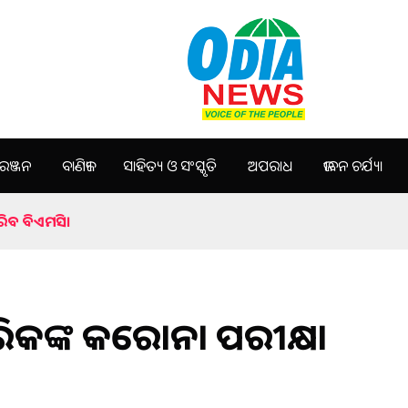
ଞ୍ଜନ
ବାଣିଜ୍ୟ
ସାହିତ୍ୟ ଓ ସଂସ୍କୃତି
ଅପରାଧ
ଜୀବନ ଚର୍ଯ୍ୟା
ରିବ ବିଏମସି।
ରିକଙ୍କ କରୋନା ପରୀକ୍ଷା