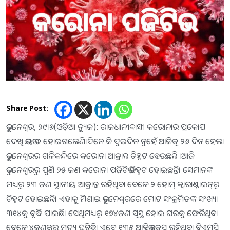
Share Post:
ଭୁବନେଶ୍ୱର, ୨୯।୬(ଓଡ଼ିଆ ନ୍ୟୁଜ): ରାଜଧାନୀବାସୀ କରୋନାର ପ୍ରକୋପ
ଦେଖି ଭୟଭୀତ ହୋଇଗଲେଣି।ଦିନେ କି ଦୁଇଦିନ ନୁହେଁ ଆଜିକୁ ୨୬ ଦିନ ହେଲା
ଭୁବନେଶ୍ୱରର ଗଳିକନ୍ଦିରେ କରୋନା ଆକ୍ରାନ୍ତ ଚିହ୍ନଟ ହେଉଛନ୍ତି ।ଆଜି
ଭୁବନେଶ୍ୱରରୁ ପୁଣି ୨୫ ଜଣ କରୋନା ପଜିଟିଭ ଚିହ୍ନଟ ହୋଇଛନ୍ତି। ସେମାନଙ୍କ
ମଧ୍ୟରୁ ୨୩ ଜଣ ସ୍ଥାନୀୟ ଆକ୍ରାନ୍ତ ରହିଥିବା ବେଳେ ୨ ହୋମ୍‌ କ୍ୱାରାଣ୍ଟାଇନ୍‌ରୁ
ଚିହ୍ନଟ ହୋଇଛନ୍ତି। ଏହାକୁ ମିଶାଇ ଭୁବନେଶ୍ୱରରେ ମୋଟ ସଂକ୍ରମିତଙ୍କ ସଂଖ୍ୟା
୩୧୪କୁ ବୃଦ୍ଧି ପାଇଛି। ସେଥିମଧ୍ୟରୁ ୧୭୪ଜଣ ସୁସ୍ଥ ହୋଇ ଘରକୁ ଫେରିଥିବା
ବେଳେ ୪ଜଣଙ୍କର ମୃତ୍ୟୁ ଘଟିଛି। ଏବେ ୧୩୫ ଆକ୍ଟିଭ କେସ୍‌ ରହିଥିବା ବିଏମ୍‌ସି