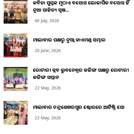
କବିତା ପୁସ୍ତକ ମୁଠାଏ ଅବସୋସ ଲୋକାର୍ପିତ ଅବସୋସ ହିଁ
ନୂଆ ସାହିତ୍ୟ ସୃଷ...
06 July, 2026
ମାଲାବାର ପକ୍ଷରୁ ନୁଓ୍ବା ଡାଏମଣ୍ଡ ସମ୍ଭାର
20 June, 2026
ରୋଟାରୀ କ୍ଲବ ଭୁବନେଶ୍ୱର କଳିଙ୍ଗ ପକ୍ଷରୁ ରୋଟାରୀ
କଳିଙ୍ଗ ସମ୍ମାନ
22 May, 2026
ମାଲାବାର ଚନ୍ଦ୍ରଶେଖରପୁର ଷ୍ଟୋରରେ ଆର୍ଟିଷ୍ଟ୍ରି ସୋ
22 May, 2026