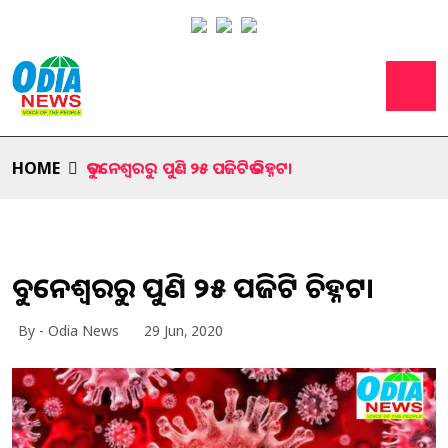
HOME
ଭୁବନେଶ୍ୱରରୁ ପୁଣି ୨୫ ପଜିଟିଭ ଚିହ୍ନଟ।
ଭୁବନେଶ୍ୱରରୁ ପୁଣି ୨୫ ପଜିଟିଭ ଚିହ୍ନଟ।
By - Odia News
29 Jun, 2020