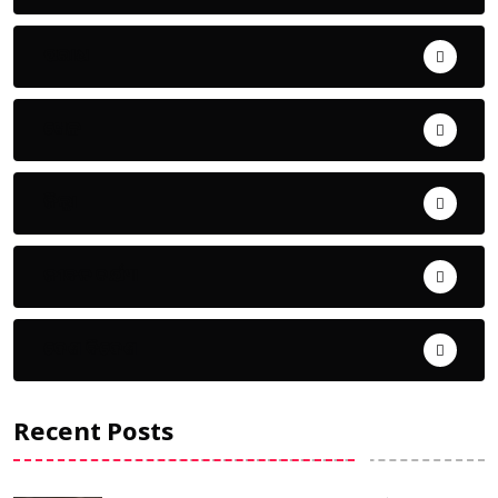
ଅପରାଧ
ଖେଳ
ଜିଲ୍ଲା
ଜୀବନ ଚର୍ଯ୍ୟା
ଦେଶ ବିଦେଶ
Recent Posts