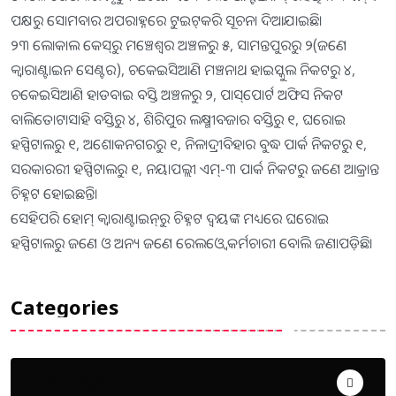
ପକ୍ଷରୁ ସୋମବାର ଅପରାହ୍ନରେ ଟୁଇଟ୍‌କରି ସୂଚନା ଦିଆଯାଇଛି।
୨୩ ଲୋକାଲ କେସ୍‌ରୁ ମଞ୍ଚେଶ୍ୱର ଅଞ୍ଚଳରୁ ୫, ସାମନ୍ତପୁରରୁ ୨(ଜଣେ
କ୍ୱାରାଣ୍ଟାଇନ ସେଣ୍ଟର), ଚକେଇସିଆଣି ମଞ୍ଚନାଥ ହାଇସ୍କୁଲ ନିକଟରୁ ୪,
ଚକେଇସିଆଣି ହାଡବାଇ ବସ୍ତି ଅଞ୍ଚଳରୁ ୨, ପାସ୍‌ପୋର୍ଟ ଅଫିସ ନିକଟ
ବାଲିତୋଟାସାହି ବସ୍ତିରୁ ୪, ଶିରିପୁର ଲକ୍ଷ୍ମୀବଜାର ବସ୍ତିରୁ ୧, ଘରୋଇ
ହସ୍ପିଟାଲରୁ ୧, ଅଶୋକନଗରରୁ ୧, ନିଳାଦ୍ରୀବିହାର ବୁଦ୍ଧ ପାର୍କ ନିକଟରୁ ୧,
ସରକାରରୀ ହସ୍ପିଟାଲରୁ ୧, ନୟାପଲ୍ଲୀ ଏମ୍‌-୩ ପାର୍କ ନିକଟରୁ ଜଣେ ଆକ୍ରାନ୍ତ
ଚିହ୍ନଟ ହୋଇଛନ୍ତି।
ସେହିପରି ହୋମ୍‌ କ୍ୱାରାଣ୍ଟାଇନ୍‌ରୁ ଚିହ୍ନଟ ଦ୍ୱୟଙ୍କ ମଧ୍ୟରେ ଘରୋଇ
ହସ୍ପିଟାଲରୁ ଜଣେ ଓ ଅନ୍ୟ ଜଣେ ରେଲଓ୍ବେ କର୍ମଚାରୀ ବୋଲି ଜଣାପଡ଼ିଛି।
Categories
Uncategorized