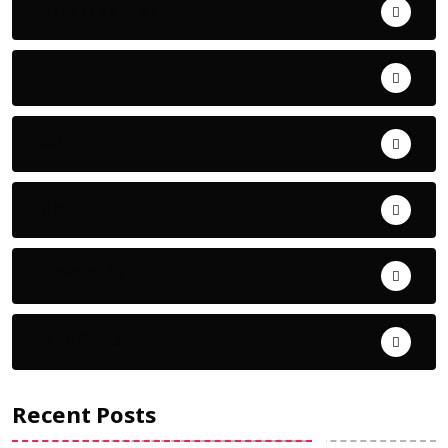
Uncategorized
ଅପରାଧ
ଖେଳ
ଜିଲ୍ଲା
ଜୀବନ ଚର୍ଯ୍ୟା
ଦେଶ ବିଦେଶ
Recent Posts