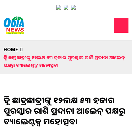
HOME
କୃତି ଛାତ୍ରଛାତ୍ରୀଙ୍କୁ ୧୨ଲକ୍ଷ ୫୩ ହଜାର ପୁରସ୍କାର ରାଶି ପ୍ରଦାନ। ଆଲେନ୍
ପକ୍ଷରୁ ଟ୍ୟାଲେଣ୍ଟକ୍ସ ମହୋତ୍ସବ।
କୃତି ଛାତ୍ରଛାତ୍ରୀଙ୍କୁ ୧୨ଲକ୍ଷ ୫୩ ହଜାର
ପୁରସ୍କାର ରାଶି ପ୍ରଦାନ। ଆଲେନ୍ ପକ୍ଷରୁ
ଟ୍ୟାଲେଣ୍ଟକ୍ସ ମହୋତ୍ସବ।