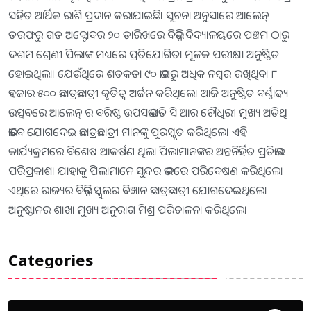
ସହିତ ଆର୍ଥିକ ରାଶି ପ୍ରଦାନ କରାଯାଇଛି। ସୂଚନା ଅନୁସାରେ ଆଲେନ୍
ତରଫରୁ ଗତ ଅକ୍ଟୋବର ୨୦ ତାରିଖରେ ବିଭିନ୍ନ ବିଦ୍ୟାଳୟରେ ପଞ୍ଚମ ଠାରୁ
ଦଶମ ଶ୍ରେଣୀ ପିଲାଙ୍କ ମଧ୍ୟରେ ପ୍ରତିଯୋଗିତା ମୂଳକ ପରୀକ୍ଷା ଅନୁଷ୍ଠିତ
ହୋଇଥିଲା। ଯେଉଁଥିରେ ଶତକଡା ୯୦ ଭାଗରୁ ଅଧିକ ନମ୍ବର ରଖିଥିବା ୮
ହଜାର ୫୦୦ ଛାତ୍ରଛାତ୍ରୀ କୃତିତ୍ୱ ଅର୍ଜନ କରିଥିଲେ। ଆଜି ଅନୁଷ୍ଠିତ ବର୍ଣ୍ଣାଢ୍ୟ
ଉତ୍ସବରେ ଆଲେନ୍ ର ବରିଷ୍ଠ ଉପସଭାପତି ସି ଆର ଚୌଧୁରୀ ମୁଖ୍ୟ ଅତିଥି
ଭାବେ ଯୋଗଦେଇ ଛାତ୍ରଛାତ୍ରୀ ମାନଙ୍କୁ ପୁରସ୍କୃତ କରିଥିଲେ। ଏହି
କାର୍ଯ୍ୟକ୍ରମରେ ବିଶେଷ ଆକର୍ଷଣ ଥିଲା ପିଲାମାନଙ୍କର ଅନ୍ତନିର୍ହିତ ପ୍ରତିଭାର
ପରିପ୍ରକାଶ। ଯାହାକୁ ପିଲାମାନେ ସୁନ୍ଦର ଭାବରେ ପରିବେଷଣ କରିଥିଲେ।
ଏଥିରେ ରାଜ୍ୟର ବିଭିନ୍ନ ସ୍କୁଲର ବିଜ୍ଞାନ ଛାତ୍ରଛାତ୍ରୀ ଯୋଗଦେଇଥିଲେ।
ଅନୁଷ୍ଠାନର ଶାଖା ମୁଖ୍ୟ ଅନୁରାଗ ମିଶ୍ର ପରିଚାଳନା କରିଥିଲେ।
Categories