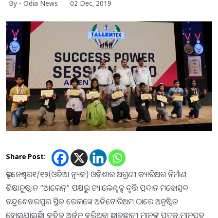
By - Odia News
02 Dec, 2019
Share Post:
ଭୁବନେଶ୍ୱର୧/୧୨(ଓଡ଼ିଆ ନ୍ୟୁଜ) ଓଡ଼ିଶାର ଅଗ୍ରଣୀ କ୍ୟାରିଅର ନିର୍ମାଣ
ଶିକ୍ଷାନୁଷ୍ଠାନ “ଆଲେନ୍” ପକ୍ଷରୁ ଟ୍ୟାଲେଣ୍ଟକ୍ସ ବୃତ୍ତି ପ୍ରଦାନ ମହୋତ୍ସବ
ଚନ୍ଦ୍ରଶେଖରପୁର ସ୍ଥିତ ରେଲୱେ ଅଡିଟୋରିଅମ ଠାରେ ଅନୁଷ୍ଠିତ
ହୋଇଯାଇଛି। କୃତିତ୍ବ ଅର୍ଜନ କରିଥିବା ଛାତ୍ରଛାତ୍ରୀ ମାନଙ୍କୁ ପଦକ,ମାନପତ୍ର