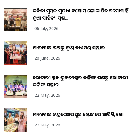
କବିତା ପୁସ୍ତକ ମୁଠାଏ ଅବସୋସ ଲୋକାର୍ପିତ ଅବସୋସ ହିଁ
ନୂଆ ସାହିତ୍ୟ ସୃଷ...
06 July, 2026
ମାଲାବାର ପକ୍ଷରୁ ନୁଓ୍ବା ଡାଏମଣ୍ଡ ସମ୍ଭାର
20 June, 2026
ରୋଟାରୀ କ୍ଲବ ଭୁବନେଶ୍ୱର କଳିଙ୍ଗ ପକ୍ଷରୁ ରୋଟାରୀ
କଳିଙ୍ଗ ସମ୍ମାନ
22 May, 2026
ମାଲାବାର ଚନ୍ଦ୍ରଶେଖରପୁର ଷ୍ଟୋରରେ ଆର୍ଟିଷ୍ଟ୍ରି ସୋ
22 May, 2026