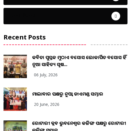
ଦେଶ ବିଦେଶ
Recent Posts
କବିତା ପୁସ୍ତକ ମୁଠାଏ ଅବସୋସ ଲୋକାର୍ପିତ ଅବସୋସ ହିଁ
ନୂଆ ସାହିତ୍ୟ ସୃଷ...
06 July, 2026
ମାଲାବାର ପକ୍ଷରୁ ନୁଓ୍ବା ଡାଏମଣ୍ଡ ସମ୍ଭାର
20 June, 2026
ରୋଟାରୀ କ୍ଲବ ଭୁବନେଶ୍ୱର କଳିଙ୍ଗ ପକ୍ଷରୁ ରୋଟାରୀ
କଳିଙ୍ଗ ସମ୍ମାନ