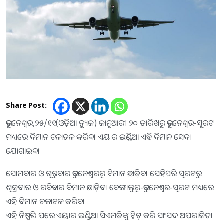
Share Post:
ଭୁବନେଶ୍ୱର,୨୫/୧୧(ଓଡ଼ିଆ ନ୍ୟୁଜ) ଜାନୁଆରୀ ୨୦ ତାରିଖରୁ ଭୁବନେଶ୍ୱର-ସୁରଟ
ମଧ୍ୟରେ ବିମାନ ଚଳାଚଳ କରିବ। ଏୟାର ଇଣ୍ଡିଆ ଏହି ବିମାନ ସେବା
ଯୋଗାଇବ।
ସୋମବାର ଓ ଗୁରୁବାର ଭୁବନେଶ୍ୱରରୁ ବିମାନ ଛାଡ଼ିବ। ସେହିପରି ସୁରଟରୁ
ଶୁକ୍ରବାର ଓ ରବିବାର ବିମାନ ଛାଡ଼ିବ। ବେଙ୍ଗାଲୁରୁ-ଭୁବନେଶ୍ୱର-ସୁରଟ ମଧ୍ୟରେ
ଏହି ବିମାନ ଚଳାଚଳ କରିବ।
ଏହି ନିଷ୍ପତ୍ତି ପରେ ଏୟାର ଇଣ୍ଡିଆ ସିଏମଡିଙ୍କୁ ଟ୍ୱିଟ୍ କରି ସାଂସଦ ଅପରାଜିତା