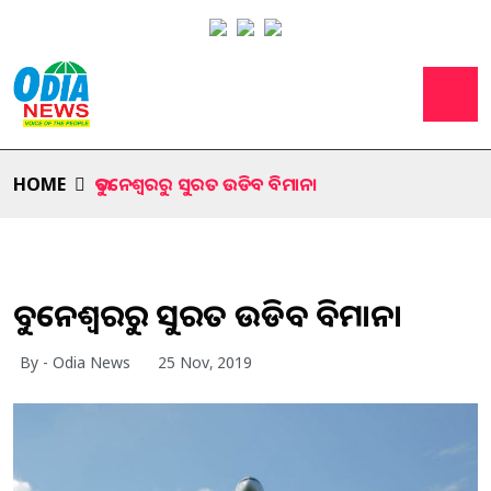
HOME
ଭୁବନେଶ୍ୱରରୁ ସୁରତ ଉଡିବ ବିମାନ।
ଭୁବନେଶ୍ୱରରୁ ସୁରତ ଉଡିବ ବିମାନ।
By - Odia News
25 Nov, 2019