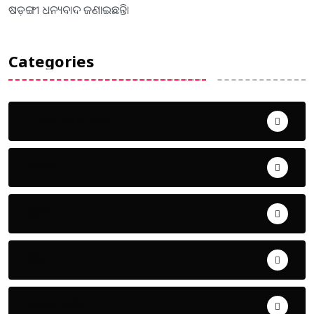
ଷଡ଼ଙ୍ଗୀ ଧନ୍ୟବାଦ ଜଣାଇଛନ୍ତି।
Categories
Uncategorized
ଅପରାଧ
ଖେଳ
ଜିଲ୍ଲା
ଜୀବନ ଚର୍ଯ୍ୟା