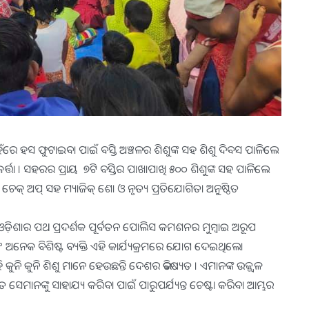
ମୁହଁରେ ହସ ଫୁଟାଇବା ପାଇଁ ବସ୍ତି ଅଞ୍ଚଳର ଶିଶୁଙ୍କ ସହ ଶିଶୁ ଦିବସ ପାଳିଲେ
ତ୍ତା । ସହରର ପ୍ରାୟ ୭ଟି ବସ୍ତିର ପାଖାପାଖି ୫୦୦ ଶିଶୁଙ୍କ ସହ ପାଳିଲେ
କ୍‌ ଅପ୍‌ ସହ ମ୍ୟାଜିକ୍‌ ଶୋ ଓ ନୃତ୍ୟ ପ୍ରତିଯୋଗିତା ଅନୁଷ୍ଠିତ
 ଜୟ ଓଡ଼ିଶାର ପଥ ପ୍ରଦର୍ଶକ ପୂର୍ବତନ ପୋଲିସ କମଶନର ମୁମ୍ବାଇ ଅରୂପ
ଅନେକ ବିଶିଷ୍ଟ ବ୍ୟକ୍ତି ଏହି କାର୍ଯ୍ୟକ୍ରମରେ ଯୋଗ ଦେଇଥିଲେ।
ୁନି କୁନି ଶିଶୁ ମାନେ ହେଉଛନ୍ତି ଦେଶର ଭବିଷ୍ୟତ । ଏମାନଙ୍କ ଉଜ୍ଜ୍ୱଳ
 ସେମାନଙ୍କୁ ସାହାଯ୍ୟ କରିବା ପାଇଁ ପାରୁପର୍ଯ୍ୟନ୍ତ ଚେଷ୍ଟା କରିବା ଆମ୍ଭର