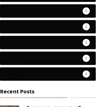
ଅପରାଧ
ଖେଳ
ଜିଲ୍ଲା
ଜୀବନ ଚର୍ଯ୍ୟା
ଦେଶ ବିଦେଶ
Recent Posts