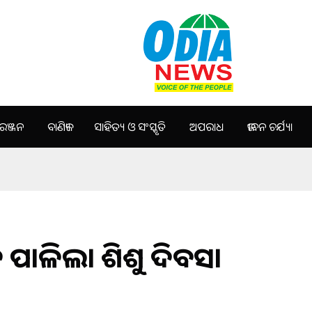
ଞ୍ଜନ
ବାଣିଜ୍ୟ
ସାହିତ୍ୟ ଓ ସଂସ୍କୃତି
ଅପରାଧ
ଜୀବନ ଚର୍ଯ୍ୟା
ସହ ପାଳିଲା ଶିଶୁ ଦିବସ।