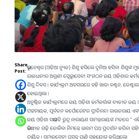
Share
ଭୁବନେଶ୍ୱର:(ଓଡ଼ିଆ ନ୍ୟୁଜ) ଶିଶୁ ହସିଲେ ଦୁନିଆ ହସିବ। ଶିଶୁଙ୍କ 
Post:
ରାଜଧାନୀର ଅଗ୍ରଣୀ ସ୍ୱେଚ୍ଛାସେବୀ ସଂଗଠନ ଜୟ ଓଡ଼ିଶାର କର୍ମକର୍
ଶିଶୁ ଦିବସ । କାର୍ଯ୍ୟକ୍ରମ ଅବସରରେ ବହି ଖାତା ବଣ୍ଟନ, ଡେଣ୍ଟାଲ ଚେ
ହୋଇଥିଲା ।
ଅନୁଷ୍ଠିତ କାର୍ଯ୍ୟକ୍ରମରେ ଜୟ ଓଡ଼ିଶା କର୍ମକର୍ତ୍ତାଙ୍କ ବ୍ୟତୀତ
ପଟ୍ଟନାୟକ, ପୂର୍ବତନ କର୍ପୋରେଟର ପ୍ରୀତିନନ୍ଦା ରାଉତରାୟ ଏବଂ 
ଜୟ ଓଡ଼ିଶା ସଭାପତି ରୁଦ୍ର ନାରାୟଣ ସାମନ୍ତରାୟଙ୍କ ମତରେ ” ଏହି କ
ଭବିଷ୍ୟତ ଗଢ଼ି ତୋଳିବା ନିମନ୍ତେ ଉତ୍ତମ ପଥ ପ୍ରଦର୍ଶନ କରିବା ସହିତ
ଦାୟିତ୍ୱ । ସମାଜସେବୀ ପ୍ରସନ୍ନ ପାଣି ସହଯୋଗ କରିଥିଲେ।