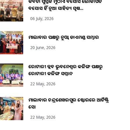
କବିତା ପୁସ୍ତକ ମୁଠାଏ ଅବସୋସ ଲୋକାର୍ପିତ
ଅବସୋସ ହିଁ ନୂଆ ସାହିତ୍ୟ ସୃଷ...
06 July, 2026
ମାଲାବାର ପକ୍ଷରୁ ନୁଓ୍ବା ଡାଏମଣ୍ଡ ସମ୍ଭାର
20 June, 2026
ରୋଟାରୀ କ୍ଲବ ଭୁବନେଶ୍ୱର କଳିଙ୍ଗ ପକ୍ଷରୁ
ରୋଟାରୀ କଳିଙ୍ଗ ସମ୍ମାନ
22 May, 2026
ମାଲାବାର ଚନ୍ଦ୍ରଶେଖରପୁର ଷ୍ଟୋରରେ ଆର୍ଟିଷ୍ଟ୍ରି
ସୋ
22 May, 2026