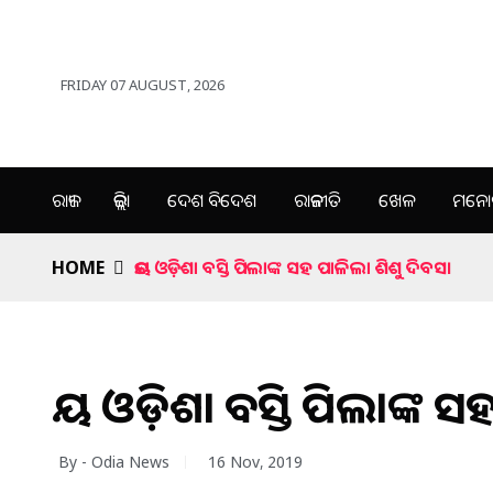
FRIDAY 07 AUGUST, 2026
ରାଜ୍ୟ
ଜିଲ୍ଲା
ଦେଶ ବିଦେଶ
ରାଜନୀତି
ଖେଳ
ମନୋର
HOME
ଜୟ ଓଡ଼ିଶା ବସ୍ତି ପିଲାଙ୍କ ସହ ପାଳିଲା ଶିଶୁ ଦିବସ।
ଜୟ ଓଡ଼ିଶା ବସ୍ତି ପିଲାଙ୍କ 
By - Odia News
16 Nov, 2019