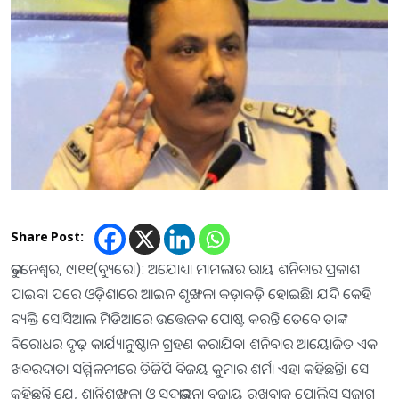
Share Post:
ଭୁବନେଶ୍ୱର, ୯।୧୧(ବ୍ୟୁରୋ): ଅଯୋଧ୍ୟା ମାମଲାର ରାୟ ଶନିବାର ପ୍ରକାଶ
ପାଇବା ପରେ ଓଡ଼ିଶାରେ ଆଇନ ଶୃଙ୍ଖଳା କଡ଼ାକଡ଼ି ହୋଇଛି। ଯଦି କେହି
ବ୍ୟକ୍ତି ସୋସିଆଲ ମିଡିଆରେ ଉତ୍ତେଜକ ପୋଷ୍ଟ କରନ୍ତି ତେବେ ତାଙ୍କ
ବିରୋଧର ଦୃଢ଼ କାର୍ଯ୍ୟାନୁଷ୍ଠାନ ଗ୍ରହଣ କରାଯିବ। ଶନିବାର ଆୟୋଜିତ ଏକ
ଖବରଦାତା ସମ୍ମିଳନୀରେ ଡିଜିପି ବିଜୟ କୁମାର ଶର୍ମା ଏହା କହିଛନ୍ତି। ସେ
କହିଛନ୍ତି ଯେ, ଶାନ୍ତିଶୃଙ୍ଖଳା ଓ ସଦ୍‌ଭାବନା ବଜାୟ ରଖିବାକୁ ପୋଲିସ ସଜାଗ