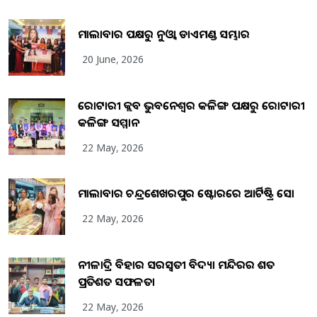
ମାଲାବାର ପକ୍ଷରୁ ନୁଓ୍ବା ଡାଏମଣ୍ଡ ସମ୍ଭାର
20 June, 2026
ରୋଟାରୀ କ୍ଲବ ଭୁବନେଶ୍ୱର କଳିଙ୍ଗ ପକ୍ଷରୁ ରୋଟାରୀ
କଳିଙ୍ଗ ସମ୍ମାନ
22 May, 2026
ମାଲାବାର ଚନ୍ଦ୍ରଶେଖରପୁର ଷ୍ଟୋରରେ ଆର୍ଟିଷ୍ଟ୍ରି ସୋ
22 May, 2026
ନୀଳାଦ୍ରି ବିହାର ସରସ୍ୱତୀ ବିଦ୍ୟା ମନ୍ଦିରର ଶତ
ପ୍ରତିଶତ ସଫଳତା
22 May, 2026