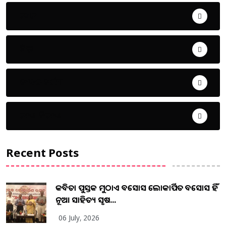
ଖେଳ
ଜିଲ୍ଲା
ଜୀବନ ଚର୍ଯ୍ୟା
ଦେଶ ବିଦେଶ
Recent Posts
କବିତା ପୁସ୍ତକ ମୁଠାଏ ଅବସୋସ ଲୋକାର୍ପିତ ଅବସୋସ ହିଁ
ନୂଆ ସାହିତ୍ୟ ସୃଷ...
06 July, 2026