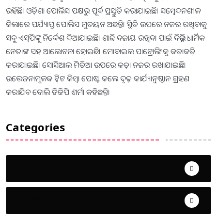
ରହିଛି। ଓଡ଼ିଶା ପୋଲିସ ପକ୍ଷରୁ ପୂର୍ବ ପ୍ରସ୍ତୁତି କରାଯାଇଛି। ସମ୍ବେଦନଶୀଳ
ଜିଲାରେ ପର୍ଯ୍ୟାପ୍ତ ପୋଲିସ ମୁତୟନ ଅଛନ୍ତି। ସ୍ଥିତି ଉପରେ ନଜର ରଖିବାକୁ
ସବୁ ଏସ୍‌ପିଙ୍କୁ ନିର୍ଦ୍ଦେଶ ଦିଆଯାଇଛି। ଶାନ୍ତି ବଜାୟ ରଖିବା ପାଇଁ ବିଭିନ୍ନ ଧାର୍ମିକ
ନେତାଙ୍କ ସହ ଆଲୋଚନା ହୋଇଛି। ମୋବାଇଲ ପାଟ୍ରୋଲିଂକୁ କଡ଼ାକଡ଼ି
କରାଯାଇଛି। ସୋସିଆଲ ମିଡିଆ ଉପରେ କଡ଼ା ନଜର ରଖାଯାଇଛି।
ଉତ୍ତେଜନାମୂଳକ ଟ୍ବିଟ କିମ୍ବା ପୋଷ୍ଟ କଲେ ଦୃଢ଼ କାର୍ଯ୍ୟାନୁଷ୍ଠାନ ଗ୍ରହଣ
କରାଯିବ ବୋଲି ଡିଜିପି ଶର୍ମା କହିଛନ୍ତି।
Categories
Uncategorized
ଅପରାଧ