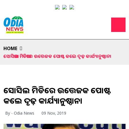
HOME
ସୋସିଆଲ ମିଡିଆରେ ଉତ୍ତେଜକ ପୋଷ୍ଟ କଲେ ଦୃଢ଼ କାର୍ଯ୍ୟାନୁଷ୍ଠାନ।
ସୋସିଆଲ ମିଡିଆରେ ଉତ୍ତେଜକ ପୋଷ୍ଟ
କଲେ ଦୃଢ଼ କାର୍ଯ୍ୟାନୁଷ୍ଠାନ।
By - Odia News
09 Nov, 2019