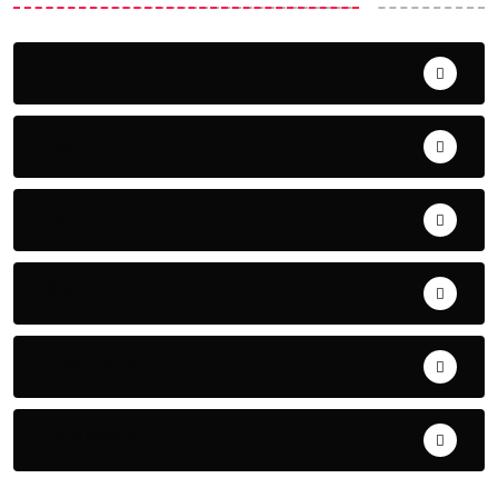
Uncategorized
ଅପରାଧ
ଖେଳ
ଜିଲ୍ଲା
ଜୀବନ ଚର୍ଯ୍ୟା
ଦେଶ ବିଦେଶ