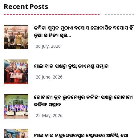
Recent Posts
କବିତା ପୁସ୍ତକ ମୁଠାଏ ଅବସୋସ ଲୋକାର୍ପିତ ଅବସୋସ ହିଁ
ନୂଆ ସାହିତ୍ୟ ସୃଷ...
06 July, 2026
ମାଲାବାର ପକ୍ଷରୁ ନୁଓ୍ବା ଡାଏମଣ୍ଡ ସମ୍ଭାର
20 June, 2026
ରୋଟାରୀ କ୍ଲବ ଭୁବନେଶ୍ୱର କଳିଙ୍ଗ ପକ୍ଷରୁ ରୋଟାରୀ
କଳିଙ୍ଗ ସମ୍ମାନ
22 May, 2026
ମାଲାବାର ଚନ୍ଦ୍ରଶେଖରପୁର ଷ୍ଟୋରରେ ଆର୍ଟିଷ୍ଟ୍ରି ସୋ