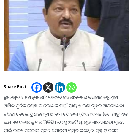
Share Post:
ଭୁବନେଶ୍ୱର,୭।୧୧(ବ୍ୟୁରୋ): ରାଜ୍ୟର ସହରାଞ୍ଚଳରେ ବସବାସ କରୁଥିବା
ଆର୍ଥିକ ଦୁର୍ବଳ ଶ୍ରେଣୀର ଲୋକଙ୍କ ପାଇଁ ପ୍ରାୟ ୫ ଲକ୍ଷ ଗୃହର ଆବଶ୍ୟକତା
ରହିଛି। ହେଲେ ପ୍ରଧାନମନ୍ତ୍ରୀ ଆବାସ ଯୋଜନା (ପିଏମ୍‌ଏୱାଇ)ରେ ମାତ୍ର ଏକ
ଲକ୍ଷ ୨୭ ହଜାରଙ୍କୁ ଘର ମିଳିଛି । ତେଣୁ ଅବଶିଷ୍ଟ ଗୃହ ଆବଶ୍ୟକତା ପୂରଣ
ପାଇଁ ରାଜ୍ୟ ସରକାର ସ୍ବତନ୍ତ୍ର ଯୋଜନା ପ୍ରସ୍ତୁତ କରୁଥିବା ଗୃହ ଓ ନଗର