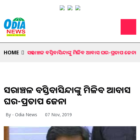
HOME
ସହରାଞ୍ଚଳ ବସ୍ତିବାସିନ୍ଦାଙ୍କୁ ମିଳିବ ଆବାସ ଘର-ପ୍ରତାପ ଜେନା
ସହରାଞ୍ଚଳ ବସ୍ତିବାସିନ୍ଦାଙ୍କୁ ମିଳିବ ଆବାସ
ଘର-ପ୍ରତାପ ଜେନା
By - Odia News
07 Nov, 2019