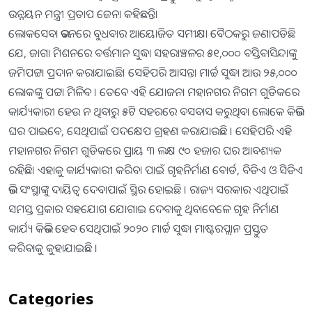
ଉନ୍ନୟନ ମନ୍ତ୍ରୀ ପ୍ରତାପ ଜେନା କହିଛନ୍ତି।
ଲୋକସେବା ଭବନରେ ବୁଧବାର ଆୟୋଜିତ ସମୀକ୍ଷା ବୈଠକରୁ ଜଣାପଡିଛି
ଯେ, ଜାଗା ମିଶନରେ ବର୍ତ୍ତମାନ ସୁଦ୍ଧା ସହରାଞ୍ଚଳର ୫୧,୦୦୦ ବସ୍ତିବାସିନ୍ଦାଙ୍କୁ
ଜମିପଟ୍ଟା ପ୍ରଦାନ କରାଯାଇଛି। ସେହିପରି ଆସନ୍ତା ମାର୍ଚ୍ଚ ସୁଦ୍ଧା ଆଉ ୨୫,୦୦୦
ଲୋକଙ୍କୁ ପଟ୍ଟା ମିଳିବ । ତେବେ ଏହି ଯୋଜନା ମହାନଗର ନିଗମ ଗୁଡିକରେ
କାର୍ଯ୍ୟକାରୀ ହେଉ ନ ଥିବାରୁ ୫ଟି ସହରରେ ବସବାସ କରୁଥିବା ଲୋକେ କିଭଳି
ଘର ପାଇବେ, ସେଥିପାଇଁ ପଦକ୍ଷେପ ଗ୍ରହଣ କରାଯାଉଛି । ସେହିପରି ଏହି
ମହାନଗର ନିଗମ ଗୁଡିକରେ ପ୍ରାୟ ୩ ଲକ୍ଷ ୯୦ ହଜାର ଘର ଆବଶ୍ୟକ
ରହିଛି। ଏହାକୁ କାର୍ଯ୍ୟକାରୀ କରିବା ପାଇଁ ଗୃହନିର୍ମାଣ ବୋର୍ଡ, ବିଡିଏ ଓ ସିଡିଏ
ଭଳି ସଂସ୍ଥାଙ୍କୁ ଦାୟିତ୍ୱ ଦେବାପାଇଁ ସ୍ଥିର ହୋଇଛି । ରାଜ୍ୟ ସରକାର ଏଥିପାଇଁ
ସମସ୍ତ ପ୍ରକାର ସହଯୋଗ ଯୋଗାଇ ଦେବାକୁ ଥିବାବେଳେ ଗୃହ ନିର୍ମାଣ
କାର୍ଯ୍ୟ କିଭଳି ହେବ ସେଥିପାଇଁ ୨୦୨୦ ମାର୍ଚ୍ଚ ସୁଦ୍ଧା ମାଷ୍ଟରପ୍ଲାନ ପ୍ରସ୍ତୁତ
କରିବାକୁ କୁହାଯାଇଛି ।
Categories