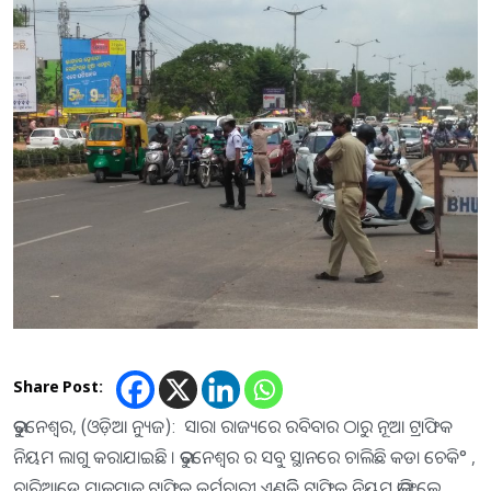
Share Post:
ଭୁୁବନେଶ୍ୱର, (ଓଡ଼ିଆ ନ୍ୟୁଜ): ସାରା ରାଜ୍ୟରେ ରବିବାର ଠାରୁ ନୂଆ ଟ୍ରାଫିକ
ନିୟମ ଲାଗୁ କରାଯାଇଛି । ଭୁବନେଶ୍ବର ର ସବୁ ସ୍ଥାନରେ ଚାଲିଛି କଡା ଚେକି° ,
ଚାରିଆଡେ ମାଳମାଳ ଟ୍ରାଫିକ କର୍ମଚାରୀ,ଏଣକିି ଟ୍ରାଫିକ ନିୟମ ଭାଙ୍ଗିଲେ