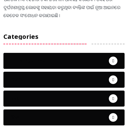
ଦୁର୍ଘଟଣାଗ୍ରସ୍ତ ଲୋକଙ୍କୁ ସହାୟତା କରୁଥିବା ବ୍ୟକ୍ତିଙ୍କ ପାଇଁ ନୂଆ ଆଇନରେ
କେତେକ ସଂଶୋଧନ କରାଯାଇଛି ।
Categories
Uncategorized
ଅପରାଧ
ଖେଳ
ଜିଲ୍ଲା