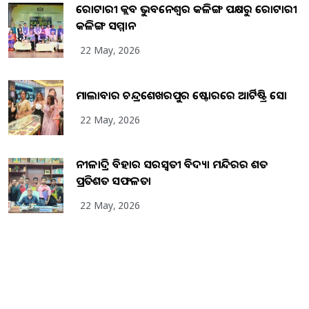
ରୋଟାରୀ କ୍ଲବ ଭୁବନେଶ୍ୱର କଳିଙ୍ଗ ପକ୍ଷରୁ ରୋଟାରୀ
କଳିଙ୍ଗ ସମ୍ମାନ
22 May, 2026
ମାଲାବାର ଚନ୍ଦ୍ରଶେଖରପୁର ଷ୍ଟୋରରେ ଆର୍ଟିଷ୍ଟ୍ରି ସୋ
22 May, 2026
ନୀଳାଦ୍ରି ବିହାର ସରସ୍ୱତୀ ବିଦ୍ୟା ମନ୍ଦିରର ଶତ
ପ୍ରତିଶତ ସଫଳତା
22 May, 2026
Copyright
2026
BrandingKaro.com
. All Rights Reserved.