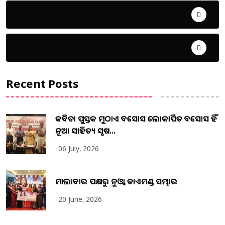
ଜୀବନ ଚର୍ଯ୍ୟା
ଦେଶ ବିଦେଶ
Recent Posts
କବିତା ପୁସ୍ତକ ମୁଠାଏ ଅବସୋସ ଲୋକାର୍ପିତ ଅବସୋସ ହିଁ
ନୂଆ ସାହିତ୍ୟ ସୃଷ...
06 July, 2026
ମାଲାବାର ପକ୍ଷରୁ ନୁଓ୍ବା ଡାଏମଣ୍ଡ ସମ୍ଭାର
20 June, 2026