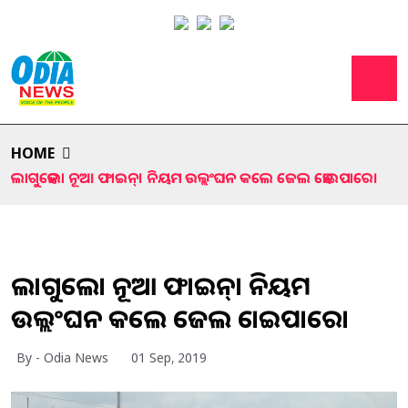
HOME
ଲାଗୁହେଲା ନୂଆ ଫାଇନ୍। ନିୟମ ଉଲ୍ଲଂଘନ କଲେ ଜେଲ ହୋଇପାରେ।
ଲାଗୁହେଲା ନୂଆ ଫାଇନ୍। ନିୟମ
ଉଲ୍ଲଂଘନ କଲେ ଜେଲ ହୋଇପାରେ।
By - Odia News
01 Sep, 2019