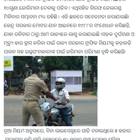
୧୦ଗୁଣା ଜୋରିମାନା ଦେବାକୁ ପଡ଼ିବ । ଏଥିସହିତ ଗିରଫ ଜେଲଦଣ୍ଡ
ମିଳିବାର ସମ୍ଭାବନା ମଧ୍ୟ ରହିଛି । ଏଜି ଛକରେ ସଚେତନତା କରାଯାଉଛି।
କେନ୍ଦ୍ର ସରକାର ମୋଟର ଯାନ ଆଇନରେ ୧୯୮୮ର ସଂଶୋଧନ କରିଛନ୍ତି,
ଯାହା ରବିବାର ଠାରୁ ଆମ ରାଜ୍ୟରେ ଲାଗୁ କରାଯାଇଛି ।ସଡ଼କ ଦୁର୍ଘଟଣା ଓ
ମୃତ୍ୟୁ ହାର ହ୍ରାସ କରିବା ପାଇଁ ରାଜ୍ୟ ସରକାର ଟ୍ରାଫିକ ନିୟମକୁ କଡ଼ାକଡ଼ି
ପାଳନ ସହ ଉଲ୍ଲଘଂନକାରୀଙ୍କ ପାଇଁ ଜରିମାନା ପରିମାଣ ବୃଦ୍ଧି କରିଛନ୍ତି।
ନୂଆ ନିୟମ ଅନୁସାରେ, ବିନା ଲାଇସେନ୍ସରେ ଗାଡ଼ି ଚଳାଉଥିଲେ ୫ ହଜାର
,ମଦ୍ୟପାନ କରି ଗାଡ଼ି ଚଳାଇଲେ ୧୦ ହଜାର ଟଙ୍କା ଦେବାକୁ ପଡ଼ିବ।