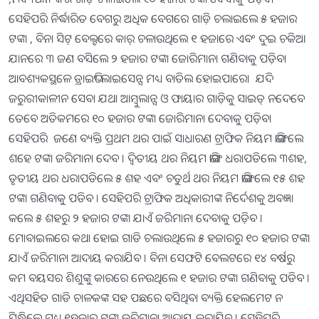
ସେହିପରି ନିର୍ଦ୍ଧାରିତ ବେଗରୁ ଅଧିକ ବେଗରେ ଗାଡ଼ି ଚଲାଇଲେ ୫ ହଜାର
ଟଙ୍କା , ବିନା ସିଟ୍ ବେଲ୍ଟରେ କାର୍ ଚଳାଉଥିଲେ ୧ ହଜାରେ ଏବଂ ଦୁଇ ଚକିଆ
ଯାନରେ ୩ ଜଣ ବସିଲେ ୨ ହଜାର ଟଙ୍କା ଜୋରିମାନା ଗଣିବାକୁ ପଡ଼ିବ।
ଆବଶ୍ୟକସ୍ଥଳେ ଡ୍ରାଇଭିଂ ଲାଇସେନ୍ସ ମଧ୍ୟ ବାତିଲ ହୋଇପାରେ। ଯଦି
ଜରୁରୀକାଳୀନ ସେବା ଯଥା ଆମ୍ବୁଲାନ୍ସ ଓ ଫାୟାର ଗାଡ଼ିକୁ ସାଇଡ୍ ନଦେବେ
ତେବେ ଅତିକମରେ ୧୦ ହଜାର ଟଙ୍କା ଜୋରିମାନା ଦେବାକୁ ପଡ଼ିବ।
ସେହିପରି ଜଣେ ବ୍ୟକ୍ତି ପ୍ରଥମ ଥର ପାଇଁ ସାଧାରଣ ଟ୍ରାଫିକ ନିୟମ ଭାଙ୍ଗିଲେ
ଶହେ ଟଙ୍କା ଜରିମାନା ଦେବ । ଦ୍ୱିତୀୟ ଥର ନିୟମ ଭାଙ୍ଗି ଧରାପଡିଲେ ୩ଶହ,
ତୃତୀୟ ଥର ଧରାପଡିଲେ ୫ ଶହ ଏବଂ ଚତୁର୍ଥ ଥର ନିୟମ ଭାଙ୍ଗିଲେ ୧୫ ଶହ
ଟଙ୍କା ଗଣିବାକୁ ପଡିବ । ସେହିପରି ଟ୍ରାଫିକ ଅଧିକାରୀଙ୍କ ନିର୍ଦେଶକୁ ଅବଜ୍ଞା
କଲେ ୫ ଶହରୁ ୨ ହଜାର ଟଙ୍କା ଯାଏଁ ଜରିମାନା ଦେବାକୁ ପଡ଼ିବ ।
ମୋବାଇଲରେ କଥା ହୋଇ ଗାଡି ଚଲାଉଥିଲେ ୫ ହଜାରରୁ ୧୦ ହଜାର ଟଙ୍କା
ଯାଏଁ ଜରିମାନା ଆଦାୟ କରାଯିବ । ବିନା ସେଫଟି ବେଲଟରେ ୧୪ ବର୍ଷରୁ
କମ ବୟସର ଶିଶୁଙ୍କୁ କାରରେ ନେଉଥିଲେ ୧ ହଜାର ଟଙ୍କା ଗଣିବାକୁ ପଡିବ ।
ଏଥିସହିତ ଗାଡି ଚାଳକଙ୍କ ସହ ପଛରେ ବସିଥିବା ବ୍ୟକ୍ତି ହେଲମେଟ ନ
ପିନ୍ଧିଲେ ମଧ୍ୟ ୧ହଜାର ଟଙ୍କା ଜରିମାନା ଆଦାୟ କରାଯିବ । ସେହିପରି