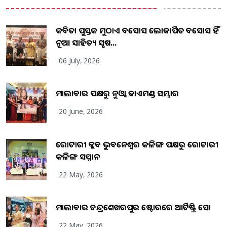
କବିତା ପୁସ୍ତକ ମୁଠାଏ ଅବସୋସ ଲୋକାର୍ପିତ ଅବସୋସ ହିଁ
ନୂଆ ସାହିତ୍ୟ ସୃଷ...
06 July, 2026
ମାଲାବାର ପକ୍ଷରୁ ନୁଓ୍ବା ଡାଏମଣ୍ଡ ସମ୍ଭାର
20 June, 2026
ରୋଟାରୀ କ୍ଲବ ଭୁବନେଶ୍ୱର କଳିଙ୍ଗ ପକ୍ଷରୁ ରୋଟାରୀ
କଳିଙ୍ଗ ସମ୍ମାନ
22 May, 2026
ମାଲାବାର ଚନ୍ଦ୍ରଶେଖରପୁର ଷ୍ଟୋରରେ ଆର୍ଟିଷ୍ଟ୍ରି ସୋ
22 May, 2026