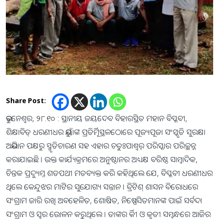
Share Post:
ଭୁବନେଶ୍ୱର, ୨୮.୧୦ : ସ୍ଥାନୀୟ ଜୟଦେବ ବିହାରସ୍ଥିତ ମହାନ ବିପ୍ଳବୀ,
ଶିକ୍ଷାବିତ୍ ଧରଣୀଧର ଭୁୟାଁଙ୍କ ପ୍ରତିର୍ମୂିସ୍ଥଳଠାେରେ ପୂଜ୍ୟପୂଜା ସଂସ୍କୃତି ସୁରକ୍ଷା
ଅଭିଯାନ ପକ୍ଷରୁ ସ୍ମୃତିଚାରଣ ସହ ଏହାର ଚତୁଃପାଶ୍ୱର୍ ପରିସ୍କାର ପରିଚ୍ଛନ୍ନ
କରାଯାଇଛି । ଉକ୍ତ କାର୍ଯ୍ୟକ୍ରମରେ ଅନୁଷ୍ଠାନର ଅଧ୍ୟକ୍ଷ ବରିଷ୍ଠ ସାମ୍ବାଦିକ,
ଚିନ୍ତକ ପ୍ରଦ୍ୟୁମ୍ନ ଶତପଥୀ ମତବ୍ୟକ୍ତ କରି କହିଥିଲେ ଯେ, ବିପ୍ଳବୀ ଧରଣୀଧର
ଥିଲେ କେନ୍ଦୁଝର ମାଟିର ସୁଯୋଗ୍ୟ ସନ୍ତାନ । ବ୍ରିଟିଶ୍ ଶାସନ ବିରୋଧରେ
ସଂଗ୍ରାମ ଜାରି ରଖି ଅବହେଳିତ, ଶୋଷିତ, ନିଷ୍ପେସିତମାନଙ୍କ ପାଇଁ ସର୍ବଦା
ସଂଗ୍ରାମ ଓ ସ୍ୱର ଉୋଳନ କରୁଥିଲେ । ତାଙ୍କର ର୍କୀି ଓ କୃତୀ ସମ୍ବନ୍ଧରେ ଆଜିର