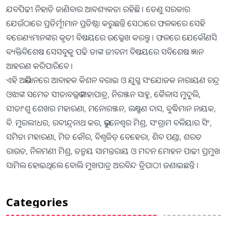
ଯବପିଢୀ ନିହାତି ଜାଣିବାର ଆବଶ୍ୟକତା ରହିଛି । ତେଣୁ ସରକାର
ଯେଉଁଠାରେ ପ୍ରତିର୍ମୂୀମାନ ପ୍ରତିଷ୍ଠା କରୁଛନ୍ତି ସେଠାରେ ଫଳକରେ ସେହି
ବରେଣ୍ୟମାନଙ୍କର କୃତୀ ବିଷୟରେ ଉଲ୍ଲେଖ କରନ୍ତୁ । ଫଳରେ ଯେକୌଣସି
ବ୍ୟକ୍ତିବିଶେଷ ସେସବୁକୁ ପଢି ତାଙ୍କ ଜୀବନୀ ବିଷୟରେ ସବିଶେଷ ଜ୍ଞାନ
ଆହରଣ କରିପାରିବେ ।
ଏହି ଅଭିଯାନରେ ଆବାହକ କିଶନ ବରାଇ ଓ ଯୁଗ୍ମ ସଂଯୋଜକ ନାରାୟଣ ଚନ୍ଦ୍ର
ଓଝାଙ୍କ ସମେତ ସୀତାବଲ୍ଲଭ ମହାପାତ୍ର, ନିରଞ୍ଜନ ସାହୁ, କୈଳାସ ମୁଦୁଲି,
ସୀତାଂଶୁ ଶେଖର ମହାରଣା, ମନୋରଞ୍ଜନ, ଲକ୍ଷ୍ମଣ ଦାସ, ବୁଦ୍ଧିମାନ ନାୟକ,
ବି. ମୁରଲୀଧର, ରବୀନ୍ଦ୍ରନାଥ କର, ଭୁବନେଶ୍ୱର ମିଶ୍ର, ସଂଗ୍ରାମ ବଳିୟାର ସିଂ,
ସମିତା ମହାରଣା, ମିତ କୌର, ବିଶ୍ୱଜିତ୍ ବେହେରା, ଶିବ ପଣ୍ଡା, ଶରତ
ରାଉତ, ନିଳମଣୀ ମିଶ୍ର, ତନ୍ମୟ ସାମନ୍ତରାୟ ଓ ମଦନ ମୋହନ ପାଢୀ ପ୍ରମୁଖ
ସାମିଲ ହୋଇଥିଲେ ବୋଲି ମୁଖପାତ୍ର ଅରବିନ୍ଦ ତ୍ରିପାଠୀ ଜଣାଇଛନ୍ତି ।
Categories