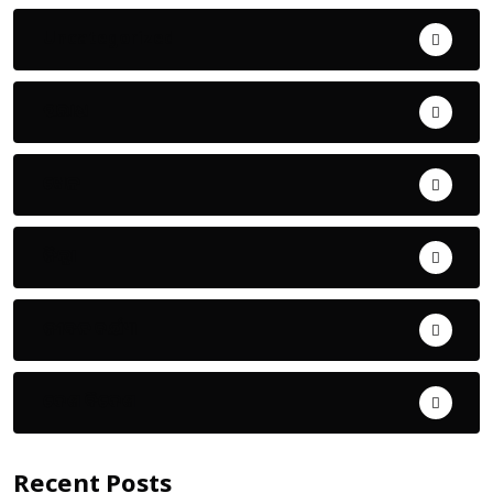
Uncategorized
ଅପରାଧ
ଖେଳ
ଜିଲ୍ଲା
ଜୀବନ ଚର୍ଯ୍ୟା
ଦେଶ ବିଦେଶ
Recent Posts