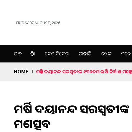
FRIDAY 07 AUGUST, 2026
ରାଜ୍ୟ
ଜିଲ୍ଲା
ଦେଶ ବିଦେଶ
ରାଜନୀତି
ଖେଳ
ମନୋର
HOME
ମହର୍ଷି ଦୟାନନ୍ଦ ସରସ୍ୱତୀଙ୍କ ୧୩୬ତମ ଋଷି ନିର୍ବାଣ ମହୋତ
ମହର୍ଷି ଦୟାନନ୍ଦ ସରସ୍ୱତୀଙ
ମହୋତ୍ସବ