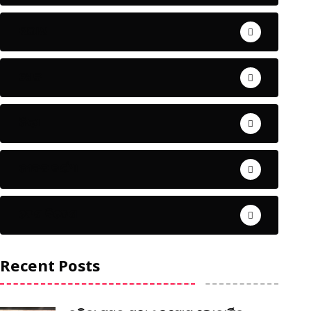
ଅପରାଧ
ଖେଳ
ଜିଲ୍ଲା
ଜୀବନ ଚର୍ଯ୍ୟା
ଦେଶ ବିଦେଶ
Recent Posts