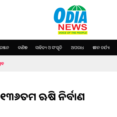
ଞ୍ଜନ
ବାଣିଜ୍ୟ
ସାହିତ୍ୟ ଓ ସଂସ୍କୃତି
ଅପରାଧ
ଜୀବନ ଚର୍ଯ୍ୟା
୍ସବ
୍କ ୧୩୬ତମ ଋଷି ନିର୍ବାଣ