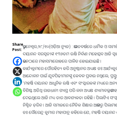
Share
ଭୁବନେଶ୍ୱର,୨୮/୧୦(ଓଡ଼ିଆ ନ୍ୟୁଜ) : ଭାରତବର୍ଷରେ ଧାର୍ମିକ ଓ ସାମା
Post:
ଦୟାନନ୍ଦ ସରସ୍ୱତୀଙ୍କ ୧୩୬ତମ ଋଷି ନିର୍ବାଣ ମହୋତ୍ସବ ଆଜି ସ୍ୱାମୀ ଦୟ
ଭବନଠାରେ ମହାସମାରୋହରେ ପାଳିତ ହୋଇଯାଇଛି ।
କାର୍ଯ୍ୟକ୍ରମରେ ପୌରହିତ୍ୟ କରି ଅନୁଷ୍ଠାନର ଅଧ୍ୟକ୍ଷ ଡଃ ଆର୍ଯ୍ୟକୁ
ଆନ୍ଦୋଳନ ପାଇଁ ଯୁବପିଢୀମାନଙ୍କୁ କେବଳ ପ୍ରବାଉ ନଥିଲେ, ପ୍ରସ୍
‘ମହର୍ଷି ଦୟାନନ୍ଦ ଆଧୁନିକ ଋଷି ଏବଂ ସଂସ୍କାରକଙ୍କ ମଧ୍ୟରେ ଅନ୍ୟତମ
ବିଶିଷ୍ଟ ଅତିଥି ରାଜଧାନୀ ଗ୍ୟାସ୍ର ପରି·ଳନା ଅଧ୍ୟକ୍ଷ ଶ୍ୟାମାବଲ୍ଲଭ ମ
ଦେଇଥିଲେ ଆଜି ମଧ୍ୟ ତାର ଆବଶ୍ୟକତା ରହିଛି । ପିଲାଟିଏ ସଂସ୍କା
ନିଶ୍ଚିତ ଡ଼ରିବ । ଆଜି ସମାଜରେ ନୈତିକ ଶିକ୍ଷାର ଅଭାବରୁ ପିଲାମାନ
ଡଃ ସୌରେନ୍ଦ୍ର କୁମାର ମହାପାତ୍ର କହିଲେ ଯେ, ମହର୍ଷି ଦୟାନନ୍ଦ ଯେ