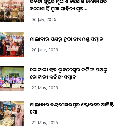
କବିତା ପୁସ୍ତକ ମୁଠାଏ ଅବସୋସ ଲୋକାର୍ପିତ
ଅବସୋସ ହିଁ ନୂଆ ସାହିତ୍ୟ ସୃଷ...
06 July, 2026
ମାଲାବାର ପକ୍ଷରୁ ନୁଓ୍ବା ଡାଏମଣ୍ଡ ସମ୍ଭାର
20 June, 2026
ରୋଟାରୀ କ୍ଲବ ଭୁବନେଶ୍ୱର କଳିଙ୍ଗ ପକ୍ଷରୁ
ରୋଟାରୀ କଳିଙ୍ଗ ସମ୍ମାନ
22 May, 2026
ମାଲାବାର ଚନ୍ଦ୍ରଶେଖରପୁର ଷ୍ଟୋରରେ ଆର୍ଟିଷ୍ଟ୍ରି
ସୋ
22 May, 2026