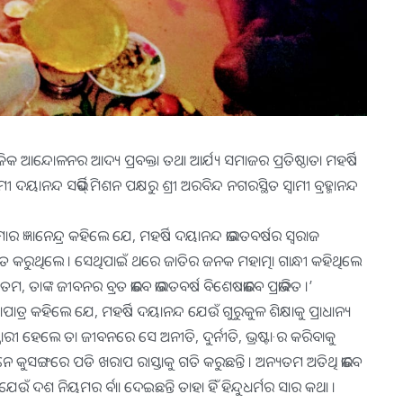
ଜିକ ଆନ୍ଦୋଳନର ଆଦ୍ୟ ପ୍ରବକ୍ତା ତଥା ଆର୍ଯ୍ୟ ସମାଜର ପ୍ରତିଷ୍ଠାତା ମହର୍ଷି
ାନନ୍ଦ ସର୍ଭିସ୍ ମିଶନ ପକ୍ଷରୁ ଶ୍ରୀ ଅରବିନ୍ଦ ନଗରସ୍ଥିତ ସ୍ୱାମୀ ବ୍ରହ୍ମାନନ୍ଦ
ମାର ଜ୍ଞାନେନ୍ଦ୍ର କହିଲେ ଯେ, ମହର୍ଷି ଦୟାନନ୍ଦ ଭାରତବର୍ଷର ସ୍ୱରାଜ
ତୁତ କରୁଥିଲେ । ସେଥିପାଇଁ ଥରେ ଜାତିର ଜନକ ମହାତ୍ମା ଗାନ୍ଧୀ କହିଥିଲେ
, ତାଙ୍କ ଜୀବନର ବ୍ରତ ଭାବେ ଭାରତବର୍ଷ ବିଶେଷଭାବେ ପ୍ରଭାବିତ ।’
ହାପାତ୍ର କହିଲେ ଯେ, ମହର୍ଷି ଦୟାନନ୍ଦ ଯେଉଁ ଗୁରୁକୁଳ ଶିକ୍ଷାକୁ ପ୍ରାଧାନ୍ୟ
ରୀ ହେଲେ ତା ଜୀବନରେ ସେ ଅନୀତି, ଦୁର୍ନୀତି, ଭ୍ରଷ୍ଟା·ର କରିବାକୁ
େ କୁସଙ୍ଗରେ ପଡି ଖରାପ ରାସ୍ତାକୁ ଗତି କରୁଛନ୍ତି । ଅନ୍ୟତମ ଅତିଥି ଭାବେ
ଉଁ ଦଶ ନିୟମର ର୍ବାା ଦେଇଛନ୍ତି ତାହା ହିଁ ହିନ୍ଦୁଧର୍ମର ସାର କଥା ।