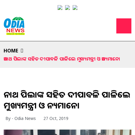
HOME
ଅନାଥ ପିଲାଙ୍କ ସହିତ ଦୀପାବଳି ପାଳିଲେ ମୁଖ୍ୟମନ୍ତ୍ରୀ ଓ ଅନ୍ୟମାନେ।
ଅନାଥ ପିଲାଙ୍କ ସହିତ ଦୀପାବଳି ପାଳିଲେ
ମୁଖ୍ୟମନ୍ତ୍ରୀ ଓ ଅନ୍ୟମାନେ।
By - Odia News
27 Oct, 2019