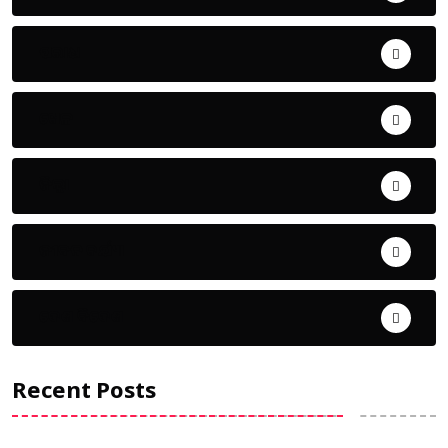
ଅପରାଧ
ଖେଳ
ଜିଲ୍ଲା
ଜୀବନ ଚର୍ଯ୍ୟା
ଦେଶ ବିଦେଶ
Recent Posts