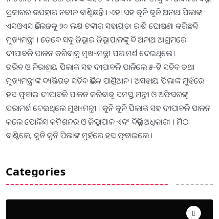
ପ୍ରକାରର ଉପହାର ନବୀନ ବାଣ୍ଟିଛନ୍ତି । ଏହା ସହ କୁନି କୁନି ଅନାଥ ପିଲାଙ୍କ
ଏସଓଏସ ଭିଲେଜକୁ ୨୦ ଲକ୍ଷ ଟଙ୍କାର ସହାୟତା ରାଶି ଘୋଷଣା କରିଛନ୍ତି
ମୁଖ୍ୟମନ୍ତ୍ରୀ । ତେବେ ସବୁ ଜିଲ୍ଲାର ଜିଲ୍ଲାପାଳଙ୍କୁ ବି ଅନାଥ ଆଶ୍ରମରେ
ଦୀପାବଳି ପାଳନ କରିବାକୁ ମୁଖ୍ୟମନ୍ତ୍ରୀ ପରାମର୍ଶ ଦେଇଥିଲେ ।
ଗରିବ ଓ ନିରାଶ୍ରୟ ପିଲାଙ୍କ ସହ ଦୀପାବଳି ପାଳିଲେ ୫-ଟି ସଚିବ ତଥା
ମୁଖ୍ୟମନ୍ତ୍ରୀଙ୍କ ବ୍ୟକ୍ତିଗତ ସଚିବ ଭି.କେ ପାଣ୍ଡିଆନ । ଅସହାୟ ପିଲାଙ୍କ ମୁହଁରେ
ହସ ଫୁଟାଇ ଦୀପାବଳି ପାଳନ କରିବାକୁ ସମସ୍ତ ମନ୍ତ୍ରୀ ଓ ଅଫିସରଙ୍କୁ
ପରାମର୍ଶ ଦେଇଥିଲେ ମୁଖ୍ୟମନ୍ତ୍ରୀ । କୁନି କୁନି ପିଲାଙ୍କ ସହ ଦୀପାବଳି ପାଳନ
କଲେ ପୋଲିସ କମିଶନର ଓ ଜିଲ୍ଲାପାଳ ଏବଂ ବିଭିନ୍ନ ଅଧିକାରୀ । ମିଠା
ବାଣ୍ଟିଲେ, କୁନି କୁନି ପିଲାଙ୍କ ମୁହଁରେ ହସ ଫୁଟାଇଲେ ।
Categories
Uncategorized