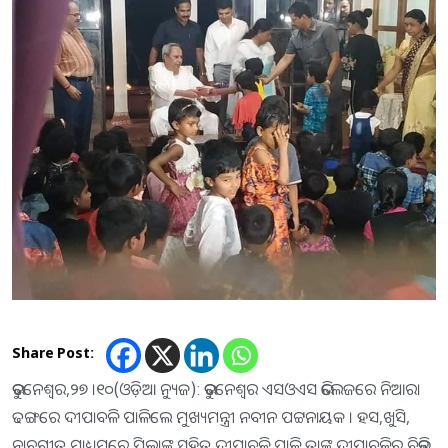
Share Post:
ଭୁବନେଶ୍ୱର,୨୭ ।୧୦(ଓଡ଼ିଆ ନ୍ୟୁଜ): ଭୁବନେଶ୍ୱର ଏସଓଏସ ଭିଲେଜରେ ନିଆରା
ଢଙ୍ଗରେ ଦୀପାବଳି ପାଳିଲେ ମୁଖ୍ୟମନ୍ତ୍ରୀ ନବୀନ ପଟ୍ଟନାୟକ । ହସ,ଖୁସି,
ନାଚଗୀତ ମାଧ୍ୟମରେ ପିଲାଙ୍କ ସହିତ ଦୀପାବଳି ପାଳି ତାଙ୍କୁ ଦୀପାବଳିର ବିଭିନ୍ନ