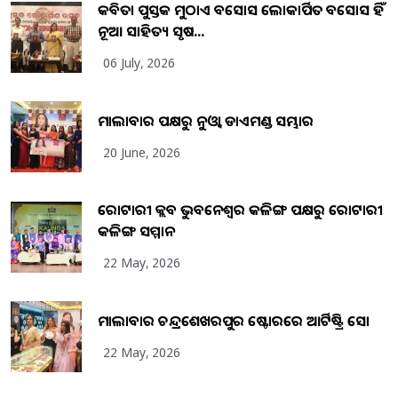
କବିତା ପୁସ୍ତକ ମୁଠାଏ ଅବସୋସ ଲୋକାର୍ପିତ ଅବସୋସ ହିଁ
ନୂଆ ସାହିତ୍ୟ ସୃଷ...
06 July, 2026
ମାଲାବାର ପକ୍ଷରୁ ନୁଓ୍ବା ଡାଏମଣ୍ଡ ସମ୍ଭାର
20 June, 2026
ରୋଟାରୀ କ୍ଲବ ଭୁବନେଶ୍ୱର କଳିଙ୍ଗ ପକ୍ଷରୁ ରୋଟାରୀ
କଳିଙ୍ଗ ସମ୍ମାନ
22 May, 2026
ମାଲାବାର ଚନ୍ଦ୍ରଶେଖରପୁର ଷ୍ଟୋରରେ ଆର୍ଟିଷ୍ଟ୍ରି ସୋ
22 May, 2026