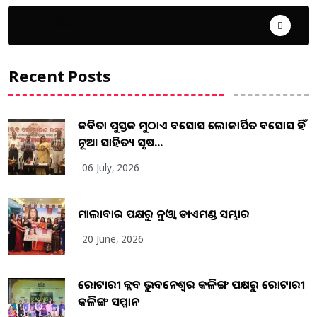
ଦେଶ ବିଦେଶ
Recent Posts
କବିତା ପୁସ୍ତକ ମୁଠାଏ ଅବସୋସ ଲୋକାର୍ପିତ ଅବସୋସ ହିଁ
ନୂଆ ସାହିତ୍ୟ ସୃଷ...
06 July, 2026
ମାଲାବାର ପକ୍ଷରୁ ନୁଓ୍ବା ଡାଏମଣ୍ଡ ସମ୍ଭାର
20 June, 2026
ରୋଟାରୀ କ୍ଲବ ଭୁବନେଶ୍ୱର କଳିଙ୍ଗ ପକ୍ଷରୁ ରୋଟାରୀ
କଳିଙ୍ଗ ସମ୍ମାନ