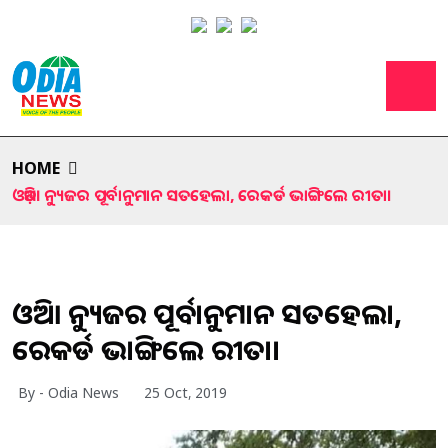
HOME
ଓଡ଼ିଆ ନ୍ୟୁଜର ପୂର୍ବାନୁମାନ ସତହେଲା, ରେକର୍ଡ ଭାଙ୍ଗିଲେ ରୀତା।
ଓଡ଼ିଆ ନ୍ୟୁଜର ପୂର୍ବାନୁମାନ ସତହେଲା,
ରେକର୍ଡ ଭାଙ୍ଗିଲେ ରୀତା।
By - Odia News
25 Oct, 2019