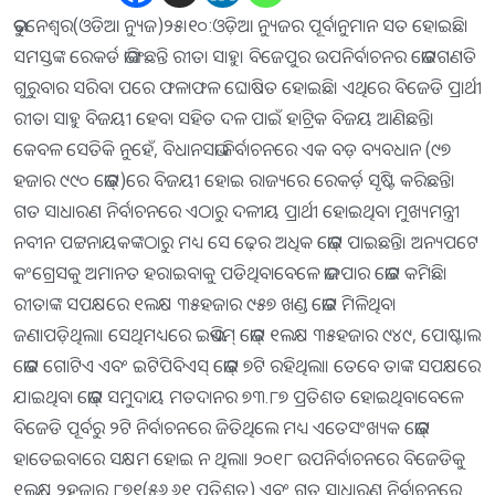
ଭୁବନେଶ୍ୱର(ଓଡିଆ ନ୍ୟୁଜ)୨୫।୧୦:ଓଡ଼ିଆ ନ୍ୟୁଜର ପୂର୍ବାନୁମାନ ସତ ହୋଇଛି।
ସମସ୍ତଙ୍କ ରେକର୍ଡ ଭାଙ୍ଗିଛନ୍ତି ରୀତା ସାହୁ। ବିଜେପୁର ଉପନିର୍ବାଚନର ଭୋଟଗଣତି
ଗୁରୁବାର ସରିବା ପରେ ଫଳାଫଳ ଘୋଷିତ ହୋଇଛି। ଏଥିରେ ବିଜେଡି ପ୍ରାର୍ଥୀ
ରୀତା ସାହୁ ବିଜୟୀ ହେବା ସହିତ ଦଳ ପାଇଁ ହାଟ୍ରିକ ବିଜୟ ଆଣିଛନ୍ତି।
କେବଳ ସେତିକି ନୁହେଁ, ବିଧାନସଭା ନିର୍ବାଚନରେ ଏକ ବଡ଼ ବ୍ୟବଧାନ (୯୭
ହଜାର ୯୯୦ ଭୋଟ୍‌)ରେ ବିଜୟୀ ହୋଇ ରାଜ୍ୟରେ ରେକର୍ଡ଼ ସୃଷ୍ଟି କରିଛନ୍ତି।
ଗତ ସାଧାରଣ ନିର୍ବାଚନରେ ଏଠାରୁ ଦଳୀୟ ପ୍ରାର୍ଥୀ ହୋଇଥିବା ମୁଖ୍ୟମନ୍ତ୍ରୀ
ନବୀନ ପଟ୍ଟନାୟକଙ୍କଠାରୁ ମଧ୍ୟ ସେ ଢ଼େର ଅଧିକ ଭୋଟ୍‌ ପାଇଛନ୍ତି। ଅନ୍ୟପଟେ
କଂଗ୍ରେସକୁ ଅମାନତ ହରାଇବାକୁ ପଡିଥିବାବେଳେ ଭାଜପାର ଭୋଟ କମିଛି।
ରୀତାଙ୍କ ସପକ୍ଷରେ ୧ଲକ୍ଷ ୩୫ହଜାର ୯୫୭ ଖଣ୍ଡ ଭୋଟ ମିଳିଥିବା
ଜଣାପଡ଼ିଥିଲା। ସେଥିମଧ୍ୟରେ ଇଭିଏମ୍‌ ଭୋଟ୍‌ ୧ଲକ୍ଷ ୩୫ହଜାର ୯୪୯, ପୋଷ୍ଟାଲ
ଭୋଟ ଗୋଟିଏ ଏବଂ ଇଟିପିବିଏସ୍‌ ଭୋଟ୍‌ ୭ଟି ରହିଥିଲା। ତେବେ ତାଙ୍କ ସପକ୍ଷରେ
ଯାଇଥିବା ଭୋଟ୍‌ ସମୁଦାୟ ମତଦାନର ୭୩.୮୭ ପ୍ରତିଶତ ହୋଇଥିବାବେଳେ
ବିଜେଡି ପୂର୍ବରୁ ୨ଟି ନିର୍ବାଚନରେ ଜିତିଥିଲେ ମଧ୍ୟ ଏତେସଂଖ୍ୟକ ଭୋଟ୍‌
ହାତେଇବାରେ ସକ୍ଷମ ହୋଇ ନ ଥିଲା। ୨୦୧୮ ଉପନିର୍ବାଚନରେ ବିଜେଡିକୁ
୧ଲକ୍ଷ ୨ହଜାର ୮୭୧(୫୬.୬୧ ପ୍ରତିଶତ) ଏବଂ ଗତ ସାଧାରଣ ନିର୍ବାଚନରେ