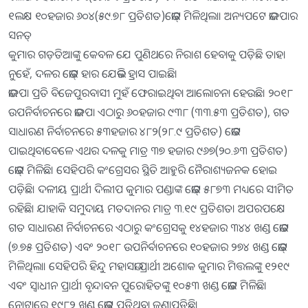
୧ଲକ୍ଷ ୧୦ହଜାର ୬୦୪(୫୯.୭୮ ପ୍ରତିଶତ)ଭୋଟ୍‌ ମିଳିଥିଲା। ଅନ୍ୟପଟେ ଭାଜପାର
ସନତ୍‌
କୁମାର ଗଡ଼ତିଆଙ୍କୁ କେବଳ ଯେ ପୁଣିଥରେ ନିରାଶ ହେବାକୁ ପଡ଼ିଛି ତାହା
ନୁହେଁ, ଦଳର ଭୋଟ୍‌ ହାର ଯେଭଳି ହ୍ରାସ ପାଇଛି।
ଭାଜପା ପ୍ରତି ବିଜେପୁରବାସୀ ମୁହଁ ଫେରାଇଥିବା ଆଲୋଚନା ହେଉଛି। ୨୦୧୮
ଉପନିର୍ବାଚନରେ ଭାଜପା ଏଠାରୁ ୬୦ହଜାର ୯୩୮ (୩୩.୫୩ ପ୍ରତିଶତ), ଗତ
ସାଧାରଣ ନିର୍ବାଚନରେ ୫୩ହଜାର ୪୮୨(୨୮.୯ ପ୍ରତିଶତ) ଭୋଟ
ପାଇଥିବାବେଳେ ଏଥର ଦଳକୁ ମାତ୍ର ୩୭ ହଜାର ୯୬୭(୨୦.୬୩ ପ୍ରତିଶତ)
ଭୋଟ୍‌ ମିଳିଛି। ସେହିପରି କଂଗ୍ରେସର ସ୍ଥିତି ଆହୁରି ନୈରାଶ୍ୟଜନକ ହୋଇ
ପଡ଼ିଛି। ଦଳୀୟ ପ୍ରାର୍ଥୀ ଦିଲୀପ କୁମାର ପଣ୍ଡାଙ୍କ ଭୋଟ୍‌ ୫୮୭୩ ମଧ୍ୟରେ ସୀମିତ
ରହିଛି। ଯାହାକି ସମୁଦାୟ ମତଦାନର ମାତ୍ର ୩.୧୯ ପ୍ରତିଶତ। ଅପରପକ୍ଷେ
ଗତ ସାଧାରଣ ନିର୍ବାଚନରେ ଏଠାରୁ କଂଗ୍ରେସକୁ ୧୪ହଜାର ୩୪୪ ଖଣ୍ଡ ଭୋଟ
(୭.୭୫ ପ୍ରତିଶତ) ଏବଂ ୨୦୧୮ ଉପନିର୍ବାଚନରେ ୧୦ହଜାର ୨୭୪ ଖଣ୍ଡ ଭୋଟ୍‌
ମିଳିଥିଲା। ସେହିପରି ହିନ୍ଦୁ ମହାସଭା ପ୍ରାର୍ଥୀ ଅଶୋକ କୁମାର ମିତ୍ତଲଙ୍କୁ ୧୨୧୯
ଏବଂ ସ୍ବାଧୀନ ପ୍ରାର୍ଥୀ ବୃନ୍ଦାବନ ପୁରୋହିତଙ୍କୁ ୧୦୫୩ ଖଣ୍ଡ ଭୋଟ ମିଳିଛି।
ନୋଟାରେ ୧୯୮୨ ଖଣ୍ଡ ଭୋଟ୍‌ ପଡ଼ିଥିବା ଜଣାପଡିଛି।