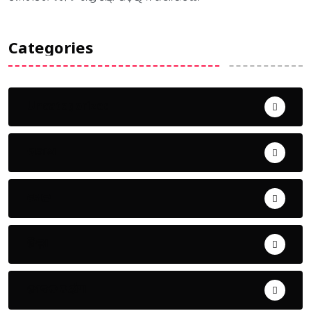
Categories
Uncategorized
ଅପରାଧ
ଖେଳ
ଜିଲ୍ଲା
ଜୀବନ ଚର୍ଯ୍ୟା