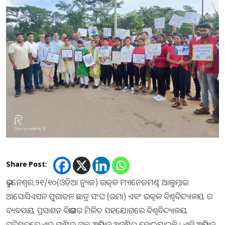
Share Post:
ଭୁବନେଶ୍ବର,୨୧/୧୦(ଓଡ଼ିଆ ନ୍ୟୁଜ):ଉତ୍କଳ ମ୍ୟାନେଜମଣ୍ଟ ଆଲୁମ୍ନାଇ
ଆସୋସିଏସନ ପୁରାତନ ଛାତ୍ର ସଂଘ (ଉମା) ଏବଂ ଉତ୍କଳ ବିଶ୍ୱବିଦ୍ୟାଳୟ ର
ବ୍ୟବସାୟ ପ୍ରସାଶନ ବିଭାଗର ମିଳିତ ସହଯୋଗରେ ବିଶ୍ୱବିଦ୍ୟାଳୟ
ପରିସରରେ ଏକ ପ୍ଲାଷ୍ଟିକ ମୁକ୍ତ ଅଭିଯାନ ଅନୁଷ୍ଠିତ ହୋଇଯାଇଛି । ଏହି ଅଭିଯାନ