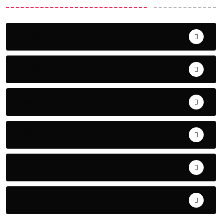
Uncategorized
ଅପରାଧ
ଖେଳ
ଜିଲ୍ଲା
ଜୀବନ ଚର୍ଯ୍ୟା
ଦେଶ ବିଦେଶ