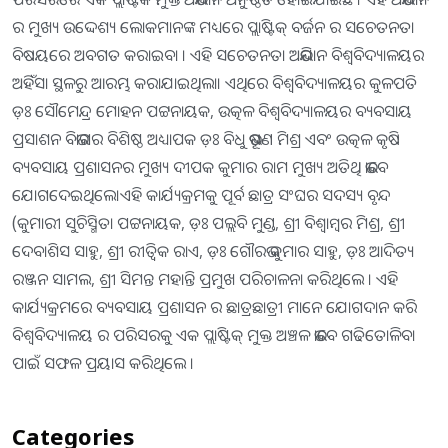
ର ମୁଖ୍ୟ ଉଦ୍ଦେଶ୍ୟ ଲୋକମାନଙ୍କ ମଧ୍ୟରେ ପ୍ଲାଷ୍ଟିକ୍ ବର୍ଜନ ର ସଚେତନତା
ବିଷୟରେ ଅବଗତ କରାଇବା । ଏହି ସଚେତନତା ଅଭିଯାନ ବିଶ୍ୱବିଦ୍ୟାଳୟର
ଅହିଁସା ସ୍ଥଳରୁ ଆରମ୍ଭ କରାଯାଇଥିଲା। ଏଥିରେ ବିଶ୍ୱବିଦ୍ୟାଳୟର କୁଳପତି
ଡ଼ଃ ସୌମେନ୍ଦ୍ର ମୋହନ ପଟ୍ଟନାୟକ, ଉତ୍କଳ ବିଶ୍ୱବିଦ୍ୟାଳୟର ବ୍ୟବସାୟ
ପ୍ରସାଶନ ବିଭାଗର ବିଶିଷ୍ଠ ଅଧ୍ୟାପକ ଡ଼ଃ ବିଧୁ ଭୂଷଣ ମିଶ୍ର ଏବଂ ଉତ୍କଳ କୃଷି
ବ୍ୟବସାୟ ପ୍ରଶାସନର ମୁଖ୍ୟ ଦୀପକ କୁମାର ରାମ ମୁଖ୍ୟ ଅତିଥି ଭାବେ
ଯୋଗଦେଇଥିଲେ।ଏହି କାର୍ଯ୍ୟକ୍ରମକୁ ପୂର୍ବ ଛାତ୍ର ସଂଘର ସଦସ୍ୟ ବୃନ୍ଦ
(କୁମାରୀ ସୁଚିସ୍ମିତା ପଟ୍ଟନାୟକ, ଡ଼ଃ ପଲ୍ଲବି ମୁଣ୍ଡ, ଶ୍ରୀ ବିଶ୍ୱାମ୍ୱର ମିଶ୍ର, ଶ୍ରୀ
ଦେବାଶିସ ସାହୁ, ଶ୍ରୀ ରୀତ୍ୱିକ ରାଏ, ଡ଼ଃ ଗୌରଭ କୁମାର ସାହୁ, ଡ଼ଃ ଆଦିତ୍ୟ
ରଞ୍ଜନ ସାମଲ, ଶ୍ରୀ ସିମନ୍ତ ମହାନ୍ତି ପ୍ରମୁଖ ପରିଚାଳନା କରିଥିଲେ । ଏହି
କାର୍ଯ୍ୟକ୍ରମରେ ବ୍ୟବସାୟ ପ୍ରଶାସନ ର ଛାତ୍ରଛାତ୍ରୀ ମାନେ ଯୋଗଦାନ କରି
ବିଶ୍ୱବିଦ୍ୟାଳୟ ର ପରିସରକୁ ଏକ ପ୍ଲାଷ୍ଟିକ୍ ମୁକ୍ତ ଅଞ୍ଚଳ ଭାବେ ଗଢିତୋଳିବା
ପାଇଁ ସଫଳ ପ୍ରୟାସ କରିଥିଲେ ।
Categories