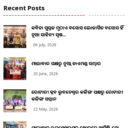
Recent Posts
କବିତା ପୁସ୍ତକ ମୁଠାଏ ଅବସୋସ ଲୋକାର୍ପିତ ଅବସୋସ ହିଁ
ନୂଆ ସାହିତ୍ୟ ସୃଷ...
06 July, 2026
ମାଲାବାର ପକ୍ଷରୁ ନୁଓ୍ବା ଡାଏମଣ୍ଡ ସମ୍ଭାର
20 June, 2026
ରୋଟାରୀ କ୍ଲବ ଭୁବନେଶ୍ୱର କଳିଙ୍ଗ ପକ୍ଷରୁ ରୋଟାରୀ
କଳିଙ୍ଗ ସମ୍ମାନ
22 May, 2026
ମାଲାବାର ଚନ୍ଦ୍ରଶେଖରପୁର ଷ୍ଟୋରରେ ଆର୍ଟିଷ୍ଟ୍ରି ସୋ