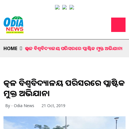
HOME
ଉତ୍କଳ ବିଶ୍ବବିଦ୍ୟାଳୟ ପରିସରରେ ପ୍ଲାଷ୍ଟିକ ମୁକ୍ତ ଅଭିଯାନ।
ଉତ୍କଳ ବିଶ୍ବବିଦ୍ୟାଳୟ ପରିସରରେ ପ୍ଲାଷ୍ଟିକ
ମୁକ୍ତ ଅଭିଯାନ।
By - Odia News
21 Oct, 2019