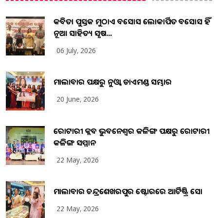
କବିତା ପୁସ୍ତକ ମୁଠାଏ ଅବସୋସ ଲୋକାର୍ପିତ ଅବସୋସ ହିଁ
ନୂଆ ସାହିତ୍ୟ ସୃଷ...
06 July, 2026
ମାଲାବାର ପକ୍ଷରୁ ନୁଓ୍ବା ଡାଏମଣ୍ଡ ସମ୍ଭାର
20 June, 2026
ରୋଟାରୀ କ୍ଲବ ଭୁବନେଶ୍ୱର କଳିଙ୍ଗ ପକ୍ଷରୁ ରୋଟାରୀ
କଳିଙ୍ଗ ସମ୍ମାନ
22 May, 2026
ମାଲାବାର ଚନ୍ଦ୍ରଶେଖରପୁର ଷ୍ଟୋରରେ ଆର୍ଟିଷ୍ଟ୍ରି ସୋ
22 May, 2026