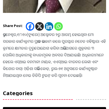
Share Post:
ଭୁବନେଶ୍ୱର,୧୮।୧୦(ବ୍ୟୁରୋ):ଅକ୍ଟୋବର ୨ରୁ ଆରମ୍ଭ ହୋଇଥିବା ମୋ
ସରକାର କାର୍ଯ୍ୟକ୍ରମର ପ୍ରଭାବ ଭଲକାମ କଲେ ପୁରସ୍କାର ନଚେତ ବହିଷ୍କାର। ଏହି
କ୍ରମରେ କ୍ଷମତାର ଦୂରୁପୋଯୋଗ କରିବା ଅଭିଯୋଗରେ ଶୁକ୍ରବାର ୩
ପୋଲିସ ଅଧିକାରୀଙ୍କୁ ବାଧ୍ୟତାମୂଳକ ଅବସର ଦିଆଯାଇଛି। ଅଧିକାରୀମାନେ
ହେଲେ ଏସ୍‌ଆଇ ବନମାଳୀ ନାୟକ, ଏଏସ୍‌ଆଇ ବୀରବର ଲେଙ୍କା ଏବଂ
କିଶୋର ବାଗ୍‌। ଓଡ଼ିଶା ସର୍ଭିସ କୋଡ୍‌, ରୁଲ-୭୧ ଅନୁସାରେ କାର୍ଯ୍ୟାନୁଷ୍ଠାନ
ନିଆଯାଇଥିବା ନେଇ ଡିଜିପି ଟୁଇଟ୍‌ କରି ସୂଚନା ଦେଇଛନ୍ତି।
Categories