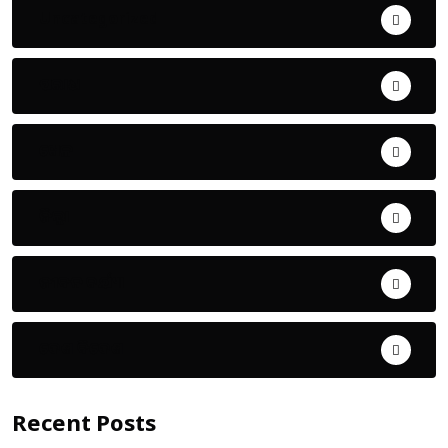
Uncategorized
ଅପରାଧ
ଖେଳ
ଜିଲ୍ଲା
ଜୀବନ ଚର୍ଯ୍ୟା
ଦେଶ ବିଦେଶ
Recent Posts