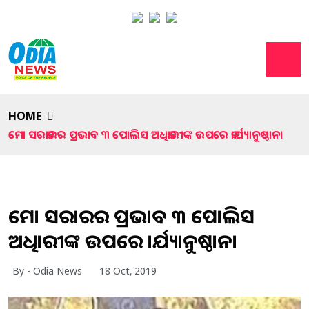
HOME
ମୋ ସରକାରର ପ୍ରଭାବ ୩ ପୋଲିସ ଅଧିକାରୀଙ୍କ ଉପରେ କାର୍ଯ୍ୟାନୁଷ୍ଠାନ।
ମୋ ସରକାରର ପ୍ରଭାବ ୩ ପୋଲିସ
ଅଧିକାରୀଙ୍କ ଉପରେ କାର୍ଯ୍ୟାନୁଷ୍ଠାନ।
By - Odia News
18 Oct, 2019