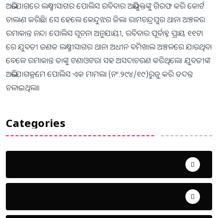
ଅଭିଯୋଗରେ ଲକ୍ଷ୍ମୀସାଗର ପୋଲିସ ରବିବାର ଅଭିଯୁକ୍ତଙ୍କୁ ଗିରଫ କରି କୋର୍ଟ
ଚାଲାଣ କରିଛି। ସେ ହେଲେ କେନ୍ଦୁଝର ଜିଲା ରାମଚନ୍ଦ୍ରପୁର ଥାନା ଅଞ୍ଚଳର
ରମାକାନ୍ତ ନନ୍ଦ। ପୋଲିସ ସୂଚନା ଅନୁଯାୟୀ, ରବିବାର ପୂର୍ବାହ୍ନ ପ୍ରାୟ ୧୧ଟା
ରେ ଯୁବତୀ ଜଣକ ଲକ୍ଷ୍ମୀସାଗର ଥାନା ଅଧୀନ ବମିଖାଲ ଅଞ୍ଚଳରେ ଯାଉଥିବା
ବେଳେ ରମାକାନ୍ତ ତାଙ୍କୁ ଟଣାଓଟରା ସହ ଅସଦାଚରଣ କରିଥିଲେ। ଯୁବତୀଙ୍କ
ଅଭିଯୋଗକ୍ରମେ ପୋଲିସ ଏକ ମାମଲା (ନଂ.୨୯୪/୧୯)ରୁଜୁ କରି ତଦନ୍ତ
ଚଳାଇଥିଲା।
Categories
Uncategorized
ଅପରାଧ