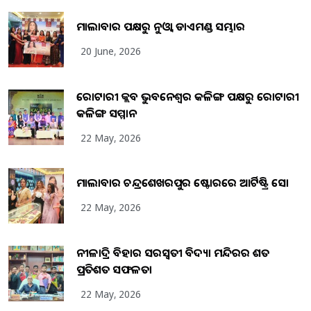
ମାଲାବାର ପକ୍ଷରୁ ନୁଓ୍ବା ଡାଏମଣ୍ଡ ସମ୍ଭାର
20 June, 2026
ରୋଟାରୀ କ୍ଲବ ଭୁବନେଶ୍ୱର କଳିଙ୍ଗ ପକ୍ଷରୁ ରୋଟାରୀ
କଳିଙ୍ଗ ସମ୍ମାନ
22 May, 2026
ମାଲାବାର ଚନ୍ଦ୍ରଶେଖରପୁର ଷ୍ଟୋରରେ ଆର୍ଟିଷ୍ଟ୍ରି ସୋ
22 May, 2026
ନୀଳାଦ୍ରି ବିହାର ସରସ୍ୱତୀ ବିଦ୍ୟା ମନ୍ଦିରର ଶତ
ପ୍ରତିଶତ ସଫଳତା
22 May, 2026