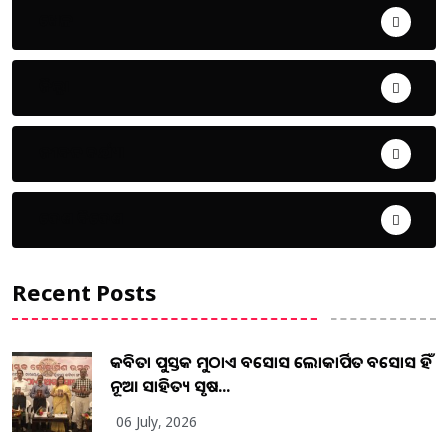
ଖେଳ
ଜିଲ୍ଲା
ଜୀବନ ଚର୍ଯ୍ୟା
ଦେଶ ବିଦେଶ
Recent Posts
କବିତା ପୁସ୍ତକ ମୁଠାଏ ଅବସୋସ ଲୋକାର୍ପିତ ଅବସୋସ ହିଁ
ନୂଆ ସାହିତ୍ୟ ସୃଷ...
06 July, 2026