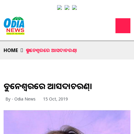
HOME
ଭୁବନେଶ୍ବରରେ ଆସଦାଚରଣ୍।
ଭୁବନେଶ୍ବରରେ ଆସଦାଚରଣ୍।
By - Odia News
15 Oct, 2019