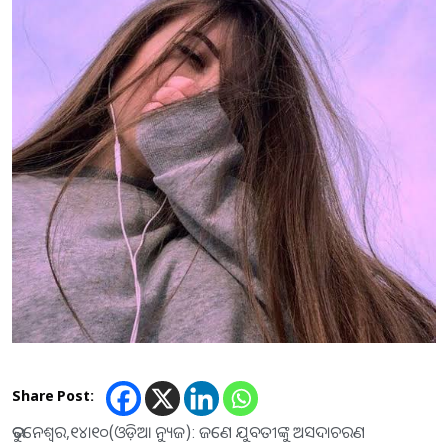
Share Post:
ଭୁବନେଶ୍ବର,୧୪ା୧୦(ଓଡ଼ିଆ ନ୍ୟୁଜ): ଜଣେ ଯୁବତୀଙ୍କୁ ଅସଦାଚରଣ