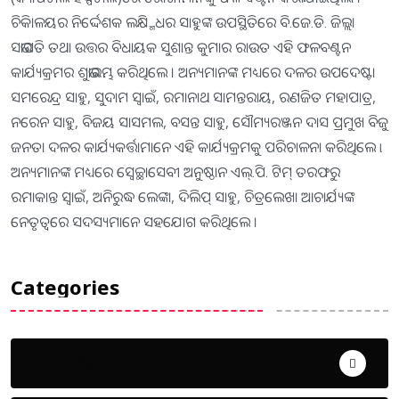
ଚିକିାଳୟର ନିର୍ଦ୍ଦେଶକ ଲକ୍ଷ୍ମିଧର ସାହୁଙ୍କ ଉପସ୍ଥିତିରେ ବି.ଜେ.ଡି. ଜିଲ୍ଲା
ସଭାପତି ତଥା ଉତ୍ତର ବିଧାୟକ ସୁଶାନ୍ତ କୁମାର ରାଉତ ଏହି ଫଳବଣ୍ଟନ
କାର୍ଯ୍ୟକ୍ରମର ଶୁଭାରମ୍ଭ କରିଥିଲେ । ଅନ୍ୟମାନଙ୍କ ମଧ୍ୟରେ ଦଳର ଉପଦେଷ୍ଟା
ସମରେନ୍ଦ୍ର ସାହୁ, ସୁଦାମ ସ୍ୱାଇଁ, ରମାନାଥ ସାମନ୍ତରାୟ, ରଣଜିତ ମହାପାତ୍ର,
ନରେନ ସାହୁ, ବିଜୟ ସାସମଲ, ବସନ୍ତ ସାହୁ, ସୌମ୍ୟରଞ୍ଜନ ଦାସ ପ୍ରମୁଖ ବିଜୁ
ଜନତା ଦଳର କାର୍ଯ୍ୟକର୍ତ୍ତାମାନେ ଏହି କାର୍ଯ୍ୟକ୍ରମକୁ ପରିଚାଳନା କରିଥିଲେ ା
ଅନ୍ୟମାନଙ୍କ ମଧ୍ୟରେ ସ୍ୱେଚ୍ଛାସେବୀ ଅନୁଷ୍ଠାନ ଏଲ୍‌.ପି. ଟିମ୍ ତରଫରୁ
ରମାକାନ୍ତ ସ୍ୱାଇଁ, ଅନିରୁଦ୍ଧ ଲେଙ୍କା, ଦିଲିପ୍ ସାହୁ, ଚିତ୍ରଲେଖା ଆଚାର୍ଯ୍ୟଙ୍କ
ନେତୃତ୍ୱରେ ସଦସ୍ୟମାନେ ସହଯୋଗ କରିଥିଲେ ।
Categories
Uncategorized