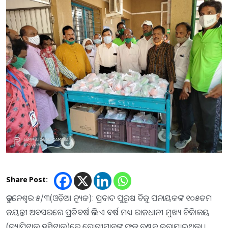
Share Post:
ଭୁବନେଶ୍ୱର ୫/୩(ଓଡ଼ିଆ ନ୍ୟୁଜ): ପ୍ରବାଦ ପୁରୁଷ ବିଜୁ ପନାୟକଙ୍କ ୧୦୫ତମ
ଜୟନ୍ତୀ ଅବସରରେ ପ୍ରତିବର୍ଷ ଭଳି ଏ ବର୍ଷ ମଧ୍ୟ ରାଜଧାନୀ ମୁଖ୍ୟ ଚିକିାଳୟ
(କ୍ୟାପିଟାଲ ହସ୍ପିଟାଲ)ରେ ରୋଗୀମାନଙ୍କୁ ଫଳ ବଣ୍ଟନ କରାଯାଇଥିଲା ।