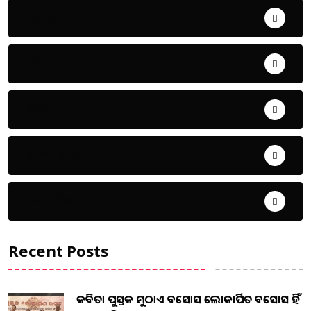
ଅପରାଧ
ଖେଳ
ଜିଲ୍ଲା
ଜୀବନ ଚର୍ଯ୍ୟା
ଦେଶ ବିଦେଶ
Recent Posts
କବିତା ପୁସ୍ତକ ମୁଠାଏ ଅବସୋସ ଲୋକାର୍ପିତ ଅବସୋସ ହିଁ