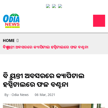
HOME
ବିଜୁ ଜୟନ୍ତୀ ଅବସରରେ କ୍ୟାପିଟାଲ ହସ୍ପିଟାଲରେ ଫଳ ବଣ୍ଟନ।
ବିଜୁ ଜୟନ୍ତୀ ଅବସରରେ କ୍ୟାପିଟାଲ
ହସ୍ପିଟାଲରେ ଫଳ ବଣ୍ଟନ।
By - Odia News
06 Mar, 2021