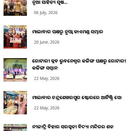
ନୂଆ ସାହିତ୍ୟ ସୃଷ...
06 July, 2026
ମାଲାବାର ପକ୍ଷରୁ ନୁଓ୍ବା ଡାଏମଣ୍ଡ ସମ୍ଭାର
20 June, 2026
ରୋଟାରୀ କ୍ଲବ ଭୁବନେଶ୍ୱର କଳିଙ୍ଗ ପକ୍ଷରୁ ରୋଟାରୀ
କଳିଙ୍ଗ ସମ୍ମାନ
22 May, 2026
ମାଲାବାର ଚନ୍ଦ୍ରଶେଖରପୁର ଷ୍ଟୋରରେ ଆର୍ଟିଷ୍ଟ୍ରି ସୋ
22 May, 2026
ନୀଳାଦ୍ରି ବିହାର ସରସ୍ୱତୀ ବିଦ୍ୟା ମନ୍ଦିରର ଶତ