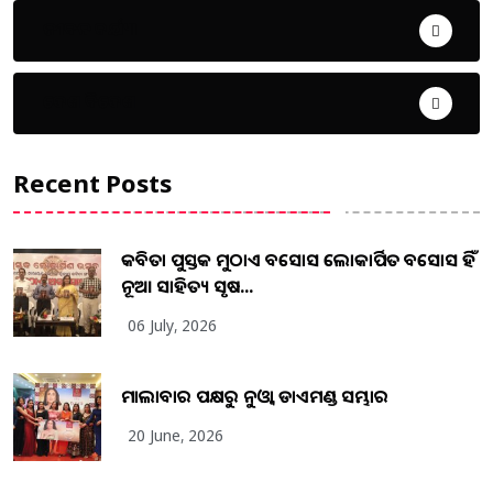
ଜୀବନ ଚର୍ଯ୍ୟା
ଦେଶ ବିଦେଶ
Recent Posts
କବିତା ପୁସ୍ତକ ମୁଠାଏ ଅବସୋସ ଲୋକାର୍ପିତ ଅବସୋସ ହିଁ
ନୂଆ ସାହିତ୍ୟ ସୃଷ...
06 July, 2026
ମାଲାବାର ପକ୍ଷରୁ ନୁଓ୍ବା ଡାଏମଣ୍ଡ ସମ୍ଭାର
20 June, 2026