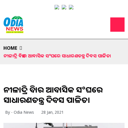
HOME
ନୀଳାଦ୍ରି ବିହାର ଆବାସିକ ସ°ଘରେ ସାଧାରଣତନ୍ତ୍ର ଦିବସ ପାଳିତ।
ନୀଳାଦ୍ରି ବିହାର ଆବାସିକ ସ°ଘରେ
ସାଧାରଣତନ୍ତ୍ର ଦିବସ ପାଳିତ।
By - Odia News
28 Jan, 2021