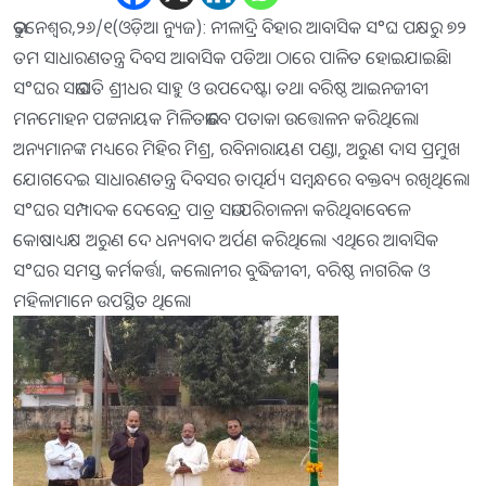
ଭୁବନେଶ୍ୱର,୨୬/୧(ଓଡ଼ିଆ ନ୍ୟୁଜ): ନୀଳାଦ୍ରି ବିହାର ଆବାସିକ ସ°ଘ ପକ୍ଷରୁ ୭୨
ତମ ସାଧାରଣତନ୍ତ୍ର ଦିବସ ଆବାସିକ ପଡିଆ ଠାରେ ପାଳିତ ହୋଇଯାଇଛି।
ସ°ଘର ସଭାପତି ଶ୍ରୀଧର ସାହୁ ଓ ଉପଦେଷ୍ଟା ତଥା ବରିଷ୍ଠ ଆଇନଜୀବୀ
ମନମୋହନ ପଟ୍ଟନାୟକ ମିଳିତଭାବେ ପତାକା ଉତ୍ତୋଳନ କରିଥିଲେ।
ଅନ୍ୟମାନଙ୍କ ମଧ୍ୟରେ ମିହିର ମିଶ୍ର, ରବିନାରାୟଣ ପଣ୍ଡା, ଅରୁଣ ଦାସ ପ୍ରମୁଖ
ଯୋଗଦେଇ ସାଧାରଣତନ୍ତ୍ର ଦିବସର ତାତ୍ପର୍ଯ୍ୟ ସମ୍ବନ୍ଧରେ ବକ୍ତବ୍ୟ ରଖିଥିଲେ।
ସ°ଘର ସମ୍ପାଦକ ଦେବେନ୍ଦ୍ର ପାତ୍ର ସଭା ପରିଚାଳନା କରିଥିବାବେଳେ
କୋଷାଧ୍ୟକ୍ଷ ଅରୁଣ ଦେ ଧନ୍ୟବାଦ ଅର୍ପଣ କରିଥିଲେ। ଏଥିରେ ଆବାସିକ
ସ°ଘର ସମସ୍ତ କର୍ମକର୍ତ୍ତା, କଲୋନୀର ବୁଦ୍ଧିଜୀବୀ, ବରିଷ୍ଠ ନାଗରିକ ଓ
ମହିଳାମାନେ ଉପସ୍ଥିତ ଥିଲେ।