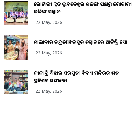
ରୋଟାରୀ କ୍ଲବ ଭୁବନେଶ୍ୱର କଳିଙ୍ଗ ପକ୍ଷରୁ ରୋଟାରୀ
କଳିଙ୍ଗ ସମ୍ମାନ
22 May, 2026
ମାଲାବାର ଚନ୍ଦ୍ରଶେଖରପୁର ଷ୍ଟୋରରେ ଆର୍ଟିଷ୍ଟ୍ରି ସୋ
22 May, 2026
ନୀଳାଦ୍ରି ବିହାର ସରସ୍ୱତୀ ବିଦ୍ୟା ମନ୍ଦିରର ଶତ
ପ୍ରତିଶତ ସଫଳତା
22 May, 2026
Copyright
2026
BrandingKaro.com
. All Rights Reserved.