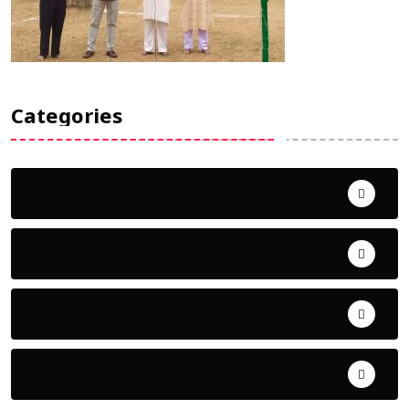
Categories
Uncategorized
ଅପରାଧ
ଖେଳ
ଜିଲ୍ଲା