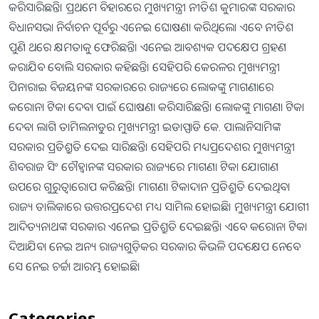
କରିସାରିଛନ୍ତି। ପ୍ରଥମେ ବିହାରରେ ମୁଖ୍ୟମନ୍ତ୍ରୀ ନୀତିଶ କୁମାରଙ୍କ ସରକାର
ବିଧାନସଭା ନିର୍ବାଚନ ପୂର୍ବରୁ ଏନେଇ ଘୋଷଣା କରିଥିଲେ। ଏବେ ନୀତିଶ
ପୁଣି ଥରେ କ୍ଷମତାକୁ ଫେରିଛନ୍ତି। ଏନେଇ ଆବଶ୍ୟକ ପଦକ୍ଷେପ ଗ୍ରହଣ
କରାଯିବ ବୋଲି ସରକାର କହିଛନ୍ତି। ସେହିପରି କେରଳର ମୁଖ୍ୟମନ୍ତ୍ରୀ
ପିନାରାଇ ବିଜୟନଙ୍କ ସରକାରରେ ରାଜ୍ୟରେ ଲୋକଙ୍କୁ ମାଗଣାରେ
କରୋନା ଟିକା ଦେବା ପାଇଁ ଘୋଷଣା କରିସାରିଛନ୍ତି। ଲୋକଙ୍କୁ ମାଗଣା ଟିକା
ଦେବା ଲାଗି ତାମିଲନାଡୁର ମୁଖ୍ୟମନ୍ତ୍ରୀ ଇଡାପ୍ପାଡି କେ. ପାଲାନିସାମିଙ୍କ
ସରକାର ପ୍ରତିଶ୍ରୁତି ଦେଇ ସାରିଛନ୍ତି। ସେହିପରି ମଧ୍ୟପ୍ରଦେଶର ମୁଖ୍ୟମନ୍ତ୍ରୀ
ଶିବରାଜ ସିଂ ଚୌହ୍ବାନଙ୍କ ସରକାର ରାଜ୍ୟରେ ମାଗଣା ଟିକା ଯୋଗାଣ
ଉପରେ ଗୁରୁତ୍ୱାରୋପ କରିଛନ୍ତି। ମାଗଣା ଟିକାଦାନ ପ୍ରତିଶ୍ରୁତି ଦେଇଥିବା
ରାଜ୍ୟ ତାଲିକାରେ ଉତ୍ତରପ୍ରଦେଶ ମଧ୍ୟ ସାମିଲ ହୋଇଛି। ମୁଖ୍ୟମନ୍ତ୍ରୀ ଯୋଗୀ
ଆଦିତ୍ୟନାଥଙ୍କ ସରକାର ଏନେଇ ପ୍ରତିଶ୍ରୁତି ଦେଇଛନ୍ତି। ଏବେ କରୋନା ଟିକା
ଦିଆଯିବା ନେଇ ଅନ୍ୟ ରାଜ୍ୟଗୁଡ଼ିକର ସରକାର କିଭଳି ପଦକ୍ଷେପ ନେବେ
ସେ ନେଇ ଚର୍ଚ୍ଚା ଆରମ୍ଭ ହୋଇଛି।
Categories