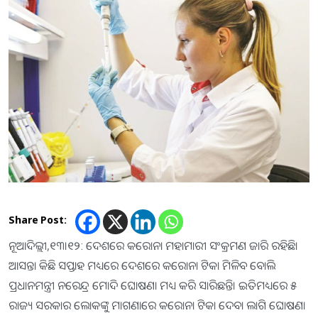
Share Post:
ନୂଆଦିଲ୍ଲୀ,୧୩।୧୨: ଦେଶରେ କରୋନା ମହାମାରୀ ସଂକ୍ରମଣ ଜାରି ରହିଛି।
ଆସନ୍ତା କିଛି ସପ୍ତାହ ମଧ୍ୟରେ ଦେଶରେ କରୋନା ଟିକା ମିଳିବ ବୋଲି
ପ୍ରଧାନମନ୍ତ୍ରୀ ନରେନ୍ଦ୍ର ମୋଦି ଘୋଷଣା ମଧ୍ୟ କରି ସାରିଛନ୍ତି। ଇତିମଧ୍ୟରେ ୫
ରାଜ୍ୟ ସରକାର ଲୋକଙ୍କୁ ମାଗଣାରେ କରୋନା ଟିକା ଦେବା ଲାଗି ଘୋଷଣା