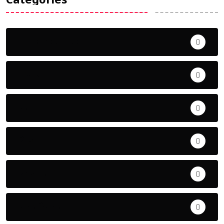
Uncategorized
ଅପରାଧ
ଖେଳ
ଜିଲ୍ଲା
ଜୀବନ ଚର୍ଯ୍ୟା
ଦେଶ ବିଦେଶ