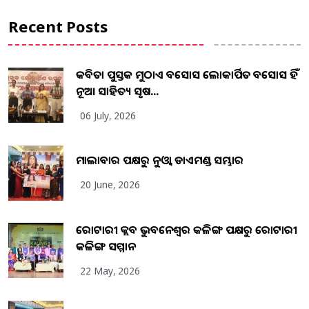
Recent Posts
କବିତା ପୁସ୍ତକ ମୁଠାଏ ଅବସୋସ ଲୋକାର୍ପିତ ଅବସୋସ ହିଁ
ନୂଆ ସାହିତ୍ୟ ସୃଷ...
06 July, 2026
ମାଲାବାର ପକ୍ଷରୁ ନୁଓ୍ବା ଡାଏମଣ୍ଡ ସମ୍ଭାର
20 June, 2026
ରୋଟାରୀ କ୍ଲବ ଭୁବନେଶ୍ୱର କଳିଙ୍ଗ ପକ୍ଷରୁ ରୋଟାରୀ
କଳିଙ୍ଗ ସମ୍ମାନ
22 May, 2026