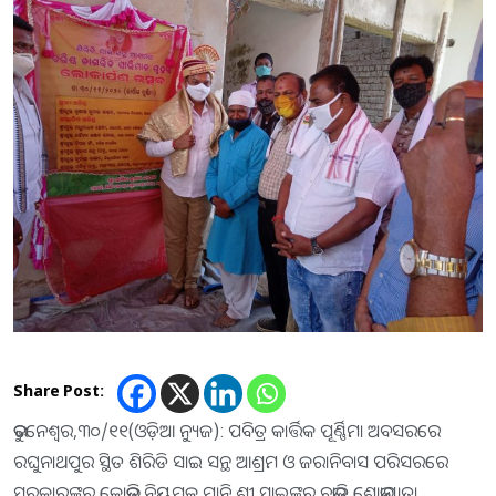
Share Post:
ଭୁବନେଶ୍ୱର,୩୦/୧୧(ଓଡ଼ିଆ ନ୍ୟୁଜ): ପବିତ୍ର କାର୍ତ୍ତିକ ପୂର୍ଣ୍ଣିମା ଅବସରରେ
ରଘୁନାଥପୁର ସ୍ଥିତ ଶିରିଡି ସାଇ ସନ୍ଥ ଆଶ୍ରମ ଓ ଜରାନିବାସ ପରିସରରେ
ସରକାରଙ୍କର କୋଭିଡ୍ ନିୟମକୁ ମାନି ଶ୍ରୀ ସାଇଙ୍କର ଚଭାଡି ଶୋଭାଯାତ୍ରା