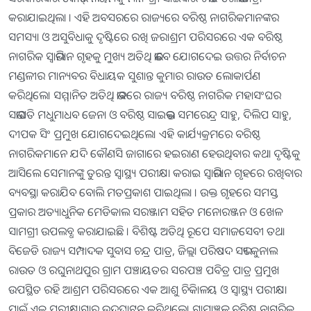
କରାଯାଇଥିଲା । ଏହି ଅବସରରେ ରାଜ୍ୟରେ ବରିଷ୍ଠ ନାଗରିକମାନଙ୍କର
ସମସ୍ୟା ଓ ଅସୁବିଧାକୁ ଦୃଷ୍ଟିରେ ରଖି ଜରାଶ୍ରମ ପରିସରରେ ଏକ ବରିଷ୍ଠ
ନାଗରିକ ସ୍ୱାଭିମାନ ଗୃହକୁ ମୁଖ୍ୟ ଅତିଥି ଭାବେ ଯୋଗଦେଇ ଉତ୍ତର ନିର୍ବାଚନ
ମଣ୍ଡଳୀର ମାନ୍ୟବର ବିଧାୟକ ସୁଶାନ୍ତ କୁମାର ରାଉତ ଲୋକାର୍ପଣ
କରିଥିଲେ। ସମ୍ମାନିତ ଅତିଥି ଭାବରେ ରାଜ୍ୟ ବରିଷ୍ଠ ନାଗରିକ ମହାସଂଘର
ସଭାପତି ମଧୁମାଧବ ଜେନା ଓ ବରିଷ୍ଠ ସାଇଭକ୍ତ ସମରେନ୍ଦ୍ର ସାହୁ, ଦିଲିପ ସାହୁ,
ଦୀପକ ସିଂ ପ୍ରମୁଖ ଯୋଗଦେଇଥିଲେ। ଏହି କାର୍ଯ୍ୟକ୍ରମରେ ବରିଷ୍ଠ
ନାଗରିକମାନେ ଯଦି କୌଣସି ଜାଗାରେ ହଇରାଣ ହେଉଥିବାର କଥା ଦୃଷ୍ଟିକୁ
ଆସିଲେ ସେମାନଙ୍କୁ ତୁରନ୍ତ ସ୍ୱାସ୍ଥ୍ୟ ପରୀକ୍ଷା କରାଇ ସ୍ୱାଭିମାନ ଗୃହରେ ରଖିବାର
ବ୍ୟବସ୍ଥା କରାଯିବ ବୋଲି ମତପ୍ରକାଶ ପାଇଥିଲା । ଉକ୍ତ ଗୃହରେ ସମସ୍ତ
ପ୍ରକାର ଅତ୍ୟାଧୁନିକ ମେଡିକାଲ ସରଞ୍ଜାମ ସହିତ ମନୋରଞ୍ଜନ ଓ ଖେଳ
ସାମଗ୍ରୀ ଉପଲବ୍ଧ କରାଯାଇଛି । ବିଶିଷ୍ଟ ଅତିଥି ରୂପେ ସମାଜସେବୀ ତଥା
ବିଜେଡି ରାଜ୍ୟ ସମ୍ପାଦକ ସୁବାସ ଚନ୍ଦ୍ର ପାତ୍ର, ଜିଲ୍ଲା ପରିଷଦ ସଭ୍ୟ କୁନାଲ
ରାଉତ ଓ ରଘୁନାଥପୁର ଗ୍ରାମ ପଞ୍ଚାୟତର ସରପଞ୍ଚ ପବିତ୍ର ପାତ୍ର ପ୍ରମୁଖ
ଉପସ୍ଥିତ ରହି ଆଶ୍ରମ ପରିସରରେ ଏକ ଆଶୁ ଚିକିାଳୟ ଓ ସ୍ୱାସ୍ଥ୍ୟ ପରୀକ୍ଷା
ପାଇଁ ଏକ ପରୀକ୍ଷାଗାର ଉଦ୍‌ଘାଟନ କରିଥିଲେ। ଗ୍ରାମାଞ୍ଚଳ ବରିଷ୍ଠ ନାଗରିକ