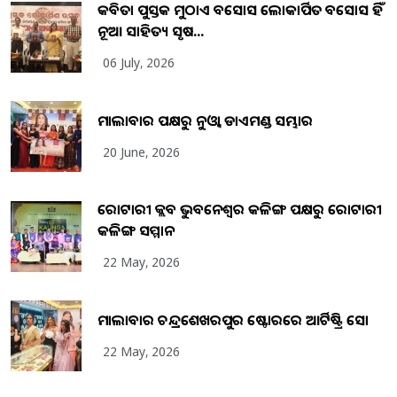
କବିତା ପୁସ୍ତକ ମୁଠାଏ ଅବସୋସ ଲୋକାର୍ପିତ ଅବସୋସ ହିଁ
ନୂଆ ସାହିତ୍ୟ ସୃଷ...
06 July, 2026
ମାଲାବାର ପକ୍ଷରୁ ନୁଓ୍ବା ଡାଏମଣ୍ଡ ସମ୍ଭାର
20 June, 2026
ରୋଟାରୀ କ୍ଲବ ଭୁବନେଶ୍ୱର କଳିଙ୍ଗ ପକ୍ଷରୁ ରୋଟାରୀ
କଳିଙ୍ଗ ସମ୍ମାନ
22 May, 2026
ମାଲାବାର ଚନ୍ଦ୍ରଶେଖରପୁର ଷ୍ଟୋରରେ ଆର୍ଟିଷ୍ଟ୍ରି ସୋ
22 May, 2026