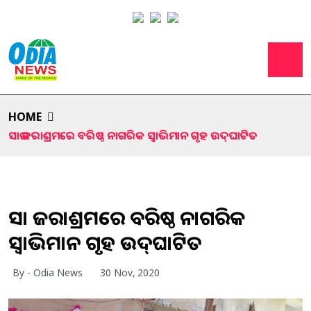
HOME
ସାଇ ଜରାଶ୍ରମରେ ବରିଷ୍ଠ ନାଗରିକ ସ୍ୱାଭିମାନ ଗୃହ ଉଦ୍‌ଘାଟିତ
ସାଇ ଜରାଶ୍ରମରେ ବରିଷ୍ଠ ନାଗରିକ
ସ୍ୱାଭିମାନ ଗୃହ ଉଦ୍‌ଘାଟିତ
By - Odia News
30 Nov, 2020