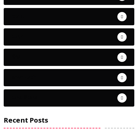
ଅପରାଧ
ଖେଳ
ଜିଲ୍ଲା
ଜୀବନ ଚର୍ଯ୍ୟା
ଦେଶ ବିଦେଶ
Recent Posts