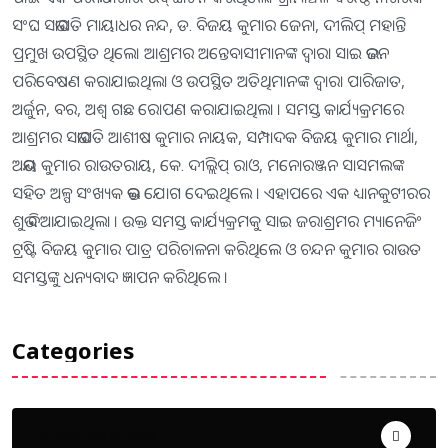
ସଂଘ ସଭାପତି ମାୟାଧର ନନ୍ଦ, ଡ. ବିଜୟ କୁମାର ଜେନା, ଦୀଲିପ୍ ମହାନ୍ତି
ପ୍ରମୁଖ ଉପସ୍ଥିତ ଥିଲେ। ଆଶ୍ରମର ଅନ୍ତେବାସୀମାନଙ୍କ ଦ୍ୱାରା ସାଇ ଭଜନ
ପରିବେଷଣ କରାଯାଇଥିଲା ଓ ଉପସ୍ଥିତ ଅତିଥିମାନଙ୍କ ଦ୍ୱାରା ପାରିଜାତ,
ଅର୍ଜୁନ, ବର, ଅଶ୍ୱ ଗଛ ରୋପଣ କରାଯାଇଥିଲା । ସମସ୍ତ କାର୍ଯ୍ୟକ୍ରମରେ
ଆଶ୍ରମର ସଭାପତି ଆଶୀଷ କୁମାର ନାୟକ, ସମ୍ପାଦକ ବିଜୟ କୁମାର ମାର୍ଥା,
ଅଭୟ କୁମାର ରାଉତରାୟ, କେ. ଦୀଲ୍ଲିପ୍ ରାଓ, ମନୋରଞ୍ଜନ ସାସମଲଙ୍କ
ସହିତ ଅଳ୍ପ ସଂଖ୍ୟକ ଭକ୍ତ ଯୋଗ ଦେଇଥିଲେ । ଏହାପରେ ଏକ ଧ୍ୟାନକୁଟୀରର
ଶୁଭ ଦିଆଯାଇଥିଲା । ଉକ୍ତ ସମସ୍ତ କାର୍ଯ୍ୟକ୍ରମକୁ ସାଇ ଜରାଶ୍ରମର ମ୍ୟାନେଜିଂ
ଟ୍ରଷ୍ଟି ବିଜୟ କୁମାର ପାତ୍ର ପରିଚାଳନା କରିଥିଲେ ଓ ଚନ୍ଦନ କୁମାର ରାଉତ
ସମସ୍ତଙ୍କୁ ଧନ୍ୟବାଦ ଜ୍ଞାପନ କରିଥିଲେ ।
Categories
Uncategorized