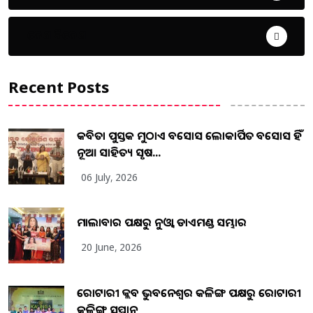
ଦେଶ ବିଦେଶ
Recent Posts
କବିତା ପୁସ୍ତକ ମୁଠାଏ ଅବସୋସ ଲୋକାର୍ପିତ ଅବସୋସ ହିଁ
ନୂଆ ସାହିତ୍ୟ ସୃଷ...
06 July, 2026
ମାଲାବାର ପକ୍ଷରୁ ନୁଓ୍ବା ଡାଏମଣ୍ଡ ସମ୍ଭାର
20 June, 2026
ରୋଟାରୀ କ୍ଲବ ଭୁବନେଶ୍ୱର କଳିଙ୍ଗ ପକ୍ଷରୁ ରୋଟାରୀ
କଳିଙ୍ଗ ସମ୍ମାନ