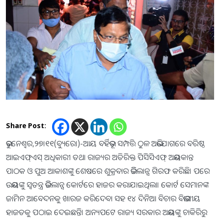
Share Post:
ଭୁବନେଶ୍ୱର,୨୭।୧୧(ବ୍ୟୁରୋ)-ଆୟ ବର୍ହିଭୂତ ସମ୍ପତ୍ତି ଠୁଳ ଅଭିଯୋଗରେ ବରିଷ୍ଠ
ଆଇଏଫ୍‌ଏସ୍‌ ଅଧିକାରୀ ତଥା ରାଜ୍ୟର ଅତିରିକ୍ତ ପିସିସିଏଫ୍‌ ଅଭୟକାନ୍ତ
ପାଠକ ଓ ପୁଅ ଆକାଶଙ୍କୁ ଶେଷରେ ଶୁକ୍ରବାର ଭିଜିଲାନ୍ସ ଗିରଫ କରିଛି। ପରେ
ଉଭୟଙ୍କୁ ସ୍ବତନ୍ତ୍ର ଭିଜିଲାନ୍ସ କୋର୍ଟରେ ହାଜର କରାଯାଇଥିଲା। କୋର୍ଟ ସେମାନଙ୍କ
ଜାମିନ ଆବେଦନକୁ ଖାରଜ କରିଦେବା ସହ ୧୪ ଦିନିଆ ବିଚାର ବିଭାଗୀୟ
ହାଜତକୁ ପଠାଇ ଦେଇଛନ୍ତି। ଅନ୍ୟପଟେ ରାଜ୍ୟ ସରକାର ଅଭୟଙ୍କୁ ଚାକିରିରୁ