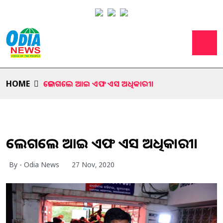
HOME
ଜେଲଗଲେ ଆଇ ଏଫ ଏସ ଅଧିକାରୀ।
ଜେଲଗଲେ ଆଇ ଏଫ ଏସ ଅଧିକାରୀ।
By - Odia News
27 Nov, 2020