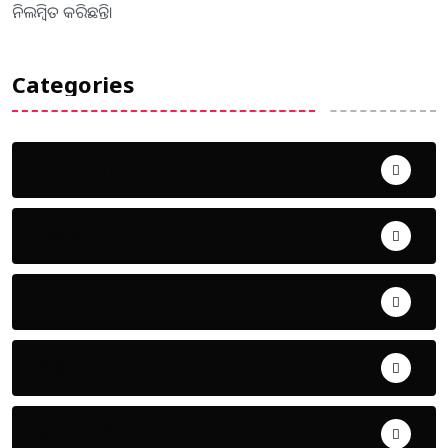
ନିଲମ୍ବିତ କରିଛନ୍ତି।
Categories
Uncategorized
ଅପରାଧ
ଖେଳ
ଜିଲ୍ଲା
ଜୀବନ ଚର୍ଯ୍ୟା